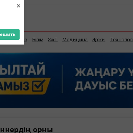
×
ент:
28°C
решить
Сараптама
Білім
ЗжТ
Медицина
Қаржы
Технолог
ннердің орны