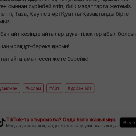
ген сыннан сүрінбей өтіп, биік мақсаттарға жетеміз.
летті, Таза, Қауіпсіз әрі Қуатты Қазақстанды бірге
амыз.
бан айт кезінде айтылар дұға-тілектер қабыл болсы
шаңыраққа құт-береке қонсын!
тан айтқа аман-есен жете берейік!
ұсылман
#ислам
#Айт
#Құрбан айт
TikTok-та отырсыз ба? Онда бізге жазылыңыз.
Өту→
Маңызды жаңалықтарды жедел алу үшін жазылыңыз.