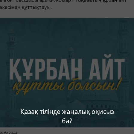
лекет басшысы Қасым-Жомарт Тоқаевтың Құрбан айт
екесімен құттықтауы.
Қазақ тілінде жаңалық оқисыз
ба?
о: Ақорда