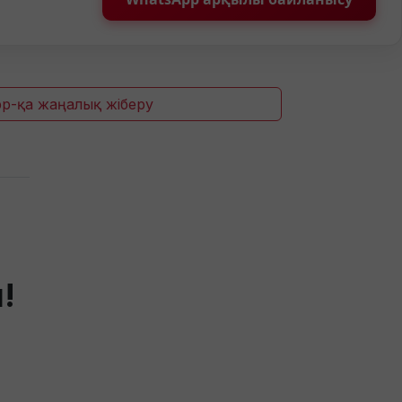
p-қа жаңалық жіберу
!