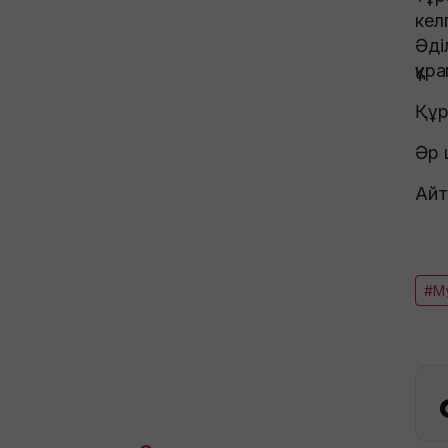
кел
Әді
құр
Құр
Әр 
Айт
#М