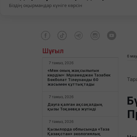
Біздің оқырмандар күніге көрсін
Шұғыл
6 мау
7 тамыз, 2026
«Мен оның жақсылығын
көрдім»: Мұхамеджан Тазабек
Тар
Бекболат Тілеуханды 60
жасымен құттықтады
Б
7 тамыз, 2026
Дауға қалған ақсақалдың
қызы Тоқаевқа жүгінді
П
7 тамыз, 2026
Қызылорда облысында «Таза
Қазақстан» экологиялық