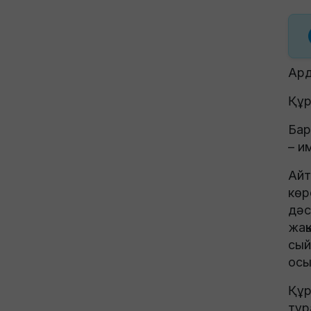
Ард
Құр
Бар
– и
Айт
көр
дәс
жақ
сый
осы
Құр
тұра