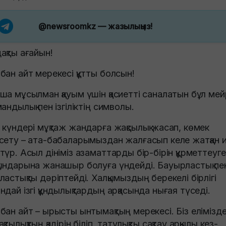
@newsroomkz
— жазылыңыз!
ақты ағайын!
бан айт мерекесі құтты болсын!
ша мұсылман қауым үшін қасиетті саналатын бұл ме
мандылық пен ізгіліктің символы.
 күндері мұқтаж жандарға жақсылық жасап, көмек
сету – ата-бабаларымыздан жалғасып келе жатқан и
түр. Асыл дініміз азаматтарды бір-бірін құрметтеуге
ындарына жанашыр болуға үндейді. Бауырластық пе
ластықты дәріптейді. Халқымыздың берекелі бірлігі
ндай ізгі құндылықтардың арқасында нығая түседі.
бан айт – ырысты ынтымақтың мерекесі. Біз елімізде
қтылықтың қадірін біліп, татулықты сақтау арқылы кез-