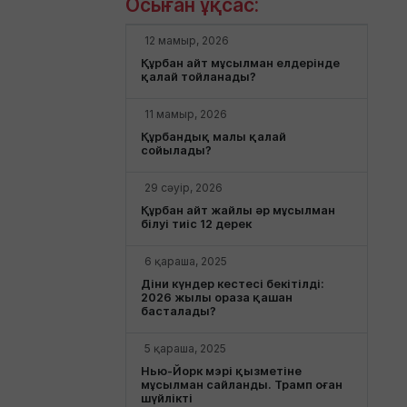
Осыған ұқсас:
12 мамыр, 2026
Құрбан айт мұсылман елдерінде
қалай тойланады?
11 мамыр, 2026
Құрбандық малы қалай
сойылады?
29 сәуір, 2026
Құрбан айт жайлы әр мұсылман
білуі тиіс 12 дерек
6 қараша, 2025
Діни күндер кестесі бекітілді:
2026 жылы ораза қашан
басталады?
5 қараша, 2025
Нью-Йорк мэрі қызметіне
мұсылман сайланды. Трамп оған
шүйлікті