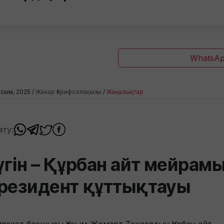
WhatsAp
сым, 2025 /
Жанар Ғарифоллақызы
/
Жаңалықтар
ату:
үгін – Құрбан айт мейрамы
резидент құттықтауы