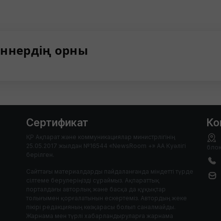
ннердің орны
Сертификат
Ко
ҚР Ақпарат және коммуникациялар министрлігінің
25.05.2017 жылдан №16544 «NewsRoom +» АА Куәлігі
блок
берілген.
Сайттағы материалдарды пайдаланғанда міндетті түрде
сілтеме берулеріңізді сұраймыз. Ақпараттық
порталдағы авторлық және басқа да құқықтар
толығымен қорғалатынын ескертеміз. Автордың жеке
пікірі редакцияның көзқарасы болып саналмайды.
Жарнама мен түрлі хабарландыруларға жарнама