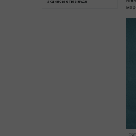
Мем
акциясы өткізілуде
мер
Фот