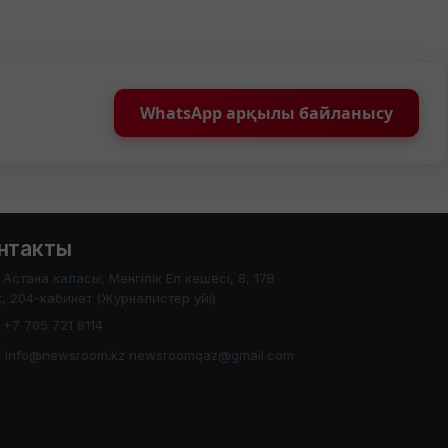
WhatsApp арқылы байланысу
нтакты
Астана каласы, Менгілік Ел кешесі, 8, 17В
, 204-кабинет (Журналистер уйі)
+7 705 721 8114
info@newsroom.kz newsroomqaz@gmail.com