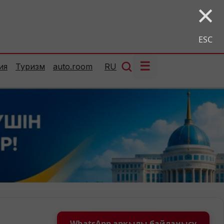
×
ESC
☰
ия
Туризм
auto.room
RU
WhatsApp арқылы байланысу