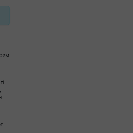
йрам
гі
,
н
гі