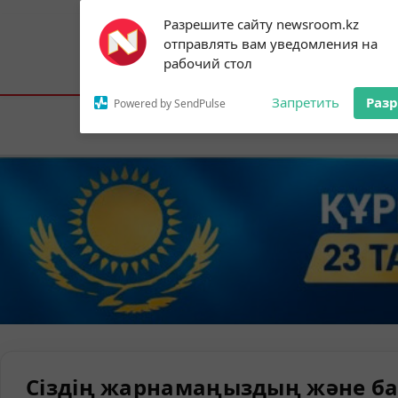
Subscribe to our
Разрешите сайту newsroom.kz
notifications!
отправлять вам уведомления на
To enable permission prompts, click on
Астана:
16°C
Алматы:
24°C
Шымк
рабочий стол
the notification icon
Запретить
Раз
Powered by SendPulse
Елорда
Сіздің жарнамаңыздың және ба