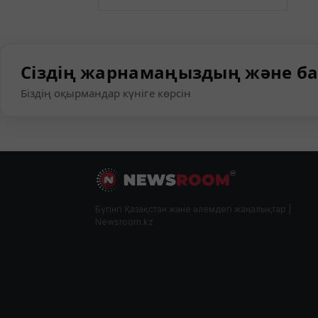
Сіздің жарнамаңыздың және ба
Біздің оқырмандар күніге көрсін
Бүгінгі Қазақстан және әлемдегі жаңалықтар |
Newsroom.kz