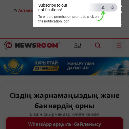
×
Subscribe to our
notifications!
Астана:
23°C
Алматы:
28°C
Шымкент:
35°C
To enable permission prompts, click on
the notification icon
ESC
☰
RU
Сіздің жарнамаңыздың және
баннердің орны
Біздің оқырмандар күніге көрсін
WhatsApp арқылы байланысу