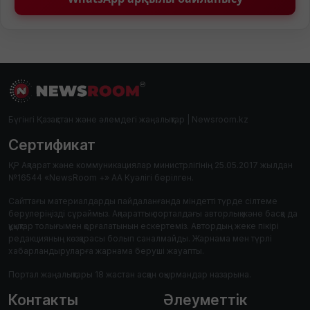
Бүгінгі Қазақстан және әлемдегі жаңалықтар | Newsroom.kz
Сертификат
ҚР Ақпарат және коммуникациялар министрлігінің 25.05.2017 жылдан
№16544 «NewsRoom +» АА Куәлігі берілген.
Сайттағы материалдарды пайдаланғанда міндетті түрде сілтеме
берулеріңізді сұраймыз. Ақпараттық порталдағы авторлық және басқа да
құқықтар толығымен қорғалатынын ескертеміз. Автордың жеке пікірі
редакцияның көзқарасы болып саналмайды. Жарнама мен түрлі
хабарландыруларға жарнама беруші жауапты.
Портал жаңалықтары 18 жастан асқан оқырмандар назарына.
Контакты
Әлеуметтік