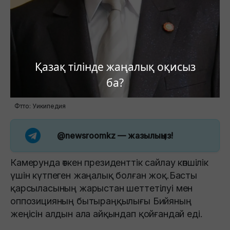
Қазақ тілінде жаңалық оқисыз
ба?
Фтто: Уикипедия
@newsroomkz
— жазылыңыз!
Камерунда өткен президенттік сайлау көпшілік
үшін күтпеген жаңалық болған жоқ.Басты
қарсыласының жарыстан шеттетілуі мен
оппозицияның бытыраңқылығы Бийяның
жеңісін алдын ала айқындап қойғандай еді.