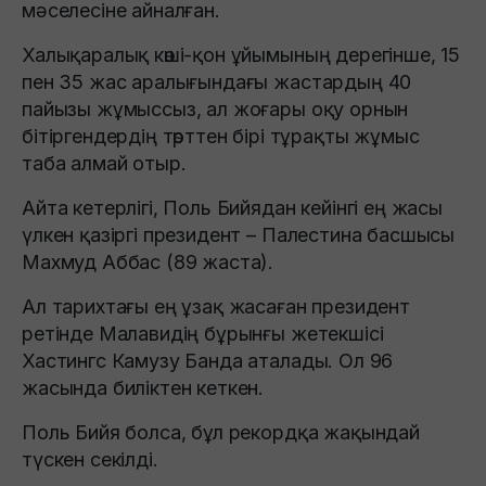
мәселесіне айналған.
Халықаралық көші-қон ұйымының дерегінше, 15
пен 35 жас аралығындағы жастардың 40
пайызы жұмыссыз, ал жоғары оқу орнын
бітіргендердің төрттен бірі тұрақты жұмыс
таба алмай отыр.
Айта кетерлігі, Поль Бийядан кейінгі ең жасы
үлкен қазіргі президент – Палестина басшысы
Махмуд Аббас (89 жаста).
Ал тарихтағы ең ұзақ жасаған президент
ретінде Малавидің бұрынғы жетекшісі
Хастингс Камузу Банда аталады. Ол 96
жасында биліктен кеткен.
Поль Бийя болса, бұл рекордқа жақындай
түскен секілді.