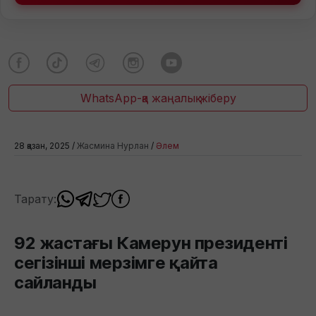
WhatsApp-қа жаңалық жіберу
28 қазан, 2025 /
Жасмина Нурлан
/
Әлем
Тарату:
92 жастағы Камерун президенті
сегізінші мерзімге қайта
сайланды