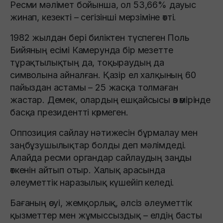
Ресми мәлімет бойынша, ол 53,66% дауыс
жинап, кезекті – сегізінші мерзіміне өтті.
1982 жылдан бері биліктен түспеген Поль
Бийяның есімі Камерунда бір мезетте
тұрақтылықтың да, тоқыраудың да
символына айналған. Қазір ел халқының 60
пайыздан астамы – 25 жасқа толмаған
жастар. Демек, олардың ешқайсысы өз өмірінде
басқа президентті көрмеген.
Оппозиция сайлау нәтижесін бұрмалау мен
заңбұзушылықтар болды деп мәлімдеді.
Алайда ресми органдар сайлаудың заңды
өткенін айтып отыр. Халық арасында
әлеуметтік наразылық күшейіп келеді.
Бағаның өсуі, жемқорлық, әлсіз әлеуметтік
қызметтер мен жұмыссыздық – елдің басты