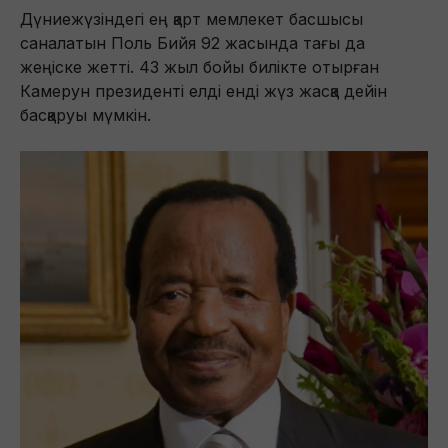
Дүниежүзіндегі ең қарт мемлекет басшысы
саналатын Поль Бийя 92 жасында тағы да
жеңіске жетті. 43 жыл бойы билікте отырған
Камерун президенті елді енді жүз жасқа дейін
басқаруы мүмкін.