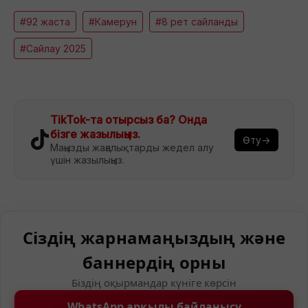
#92 жаста
#Камерун
#8 рет сайланды
#Сайлау 2025
TikTok-та отырсыз ба? Онда
бізге жазылыңыз.
Өту→
Маңызды жаңалықтарды жедел алу
үшін жазылыңыз.
Сіздің жарнамаңыздың және
баннердің орны
Біздің оқырмандар күніге көрсін
WhatsApp арқылы байланысу