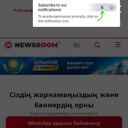
×
Subscribe to our
notifications!
Астана:
26°C
Алматы:
30°C
Шымкент:
35°C
To enable permission prompts, click on
the notification icon
ESC
☰
RU
Сіздің жарнамаңыздың және
баннердің орны
Біздің оқырмандар күніге көрсін
WhatsApp арқылы байланысу