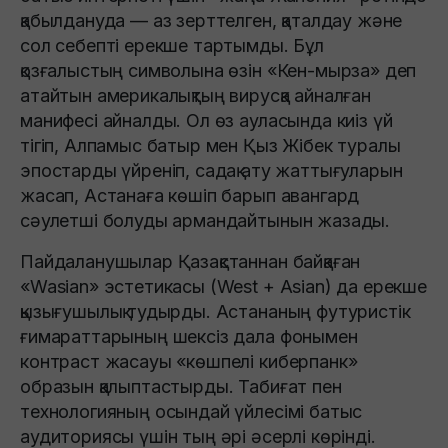
қабылдануда — аз зерттелген, қаталдау және
сол себепті ерекше тартымды. Бұл
қозғалыстың символына өзін «Кен-мырза» деп
атайтын америкалықтың вирусқа айналған
манифесі айналды. Ол өз ауласында киіз үй
тігіп, Алпамыс батыр мен Қыз Жібек туралы
эпостарды үйреніп, садақ ату жаттығуларын
жасап, Астанаға көшіп барып авангард
сәулетші болуды армандайтынын жазады.
Пайдаланушылар Қазақстаннан байқаған
«Wasian» эстетикасы (West + Asian) да ерекше
қызығушылық тудырды. Астананың футуристік
ғимараттарының шексіз дала фонымен
контраст жасауы «көшпелі киберпанк»
образын қалыптастырды. Табиғат пен
технологияның осындай үйлесімі батыс
аудиториясы үшін тың әрі әсерлі көрінді.