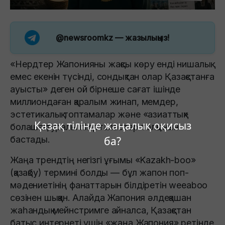
@newsroomkz
— жазылыңыз!
«Нердтер Жапонияны жақсы көру енді нишалық
емес екенін түсінді, сондықтан олар Қазақстанға
ауысты» деген ой бірнеше сағат ішінде
миллиондаған қаралым жинап, мемдер,
эстетикалық топтамалар және «азиаттық»
Қазақ тілінде жаңалық оқисыз
болашақ туралы пікірталастар толқынын
бастады.
ба?
Жаңа трендтің негізгі ұғымы «Kazakh-boo»
(қазақбу) термині болды — бұл жапон поп-
мәдениетінің фанаттарын білдіретін weeaboo
сөзінен шыққан. Алайда Жапония әлдеқашан
жаһандық мейнстримге айналса, Қазақстан
батыс интернеті үшін «жаңа Жапония» ретінде