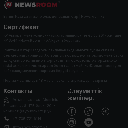
Бүгінгі Қазақстан және әлемдегі жаңалықтар | Newsroom.kz
Сертификат
ҚР Ақпарат және коммуникациялар министрлігінің 25.05.2017 жылдан
№16544 «NewsRoom +» АА Куәлігі берілген.
Сайттағы материалдарды пайдаланғанда міндетті түрде сілтеме
берулеріңізді сұраймыз. Ақпараттық порталдағы авторлық және басқа
да құқықтар толығымен қорғалатынын ескертеміз. Автордың жеке
пікірі редакцияның көзқарасы болып саналмайды. Жарнама мен түрлі
хабарландыруларға жарнама беруші жауапты.
Портал жаңалықтары 18 жастан асқан оқырмандар назарына.
Контакты
Әлеуметтік
желілер:
Астана каласы, Менгілік
Ел кешесі, 8, 17В блок, 204-
кабинет (Журналистер уйі)
+7 705 721 8114
info@newsroom.kz