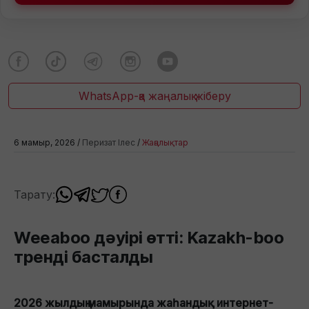
WhatsApp-қа жаңалық жіберу
6 мамыр, 2026 /
Перизат Ілес
/
Жаңалықтар
Тарату:
Weeaboo дәуірі өтті: Kazakh-boo
тренді басталды
2026 жылдың мамырында жаһандық интернет-