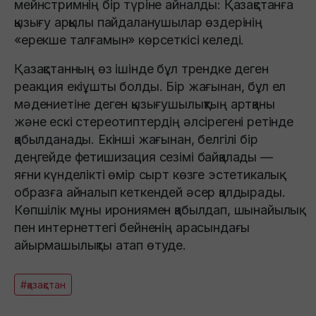
мейнстримнің бір түріне айналды: Қазақстанға
қызығу арқылы пайдаланушылар өздерінің
«ерекше талғамын» көрсеткісі келеді.
Қазақстанның өз ішінде бұл трендке деген
реакция екіұшты болды. Бір жағынан, бұл ел
мәдениетіне деген қызығушылықтың артқаны
және ескі стереотиптердің әлсірегені ретінде
қабылданады. Екінші жағынан, белгілі бір
деңгейде фетишизация сезімі байқалады —
яғни күнделікті өмір сырт көзге эстетикалық
образға айналып кеткендей әсер қалдырады.
Көпшілік мұны ирониямен қабылдап, шынайылық
пен интернеттегі бейненің арасындағы
айырмашылықты атап өтуде.
#қазақстан