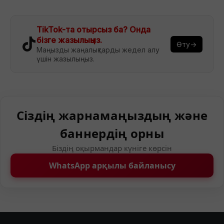
TikTok-та отырсыз ба? Онда
бізге жазылыңыз.
Өту→
Маңызды жаңалықтарды жедел алу
үшін жазылыңыз.
Сіздің жарнамаңыздың және
баннердің орны
Біздің оқырмандар күніге көрсін
WhatsApp арқылы байланысу