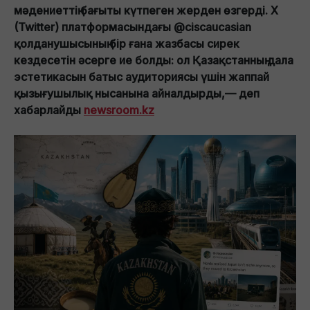
мәдениеттің бағыты күтпеген жерден өзгерді. X
(Twitter) платформасындағы @ciscaucasian
қолданушысының бір ғана жазбасы сирек
кездесетін әсерге ие болды: ол Қазақстанның дала
эстетикасын батыс аудиториясы үшін жаппай
қызығушылық нысанына айналдырды,— деп
хабарлайды
newsroom.kz