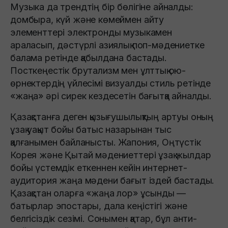
Музыка да трендтің бір бөлігіне айналды:
домбыра, күй және көмеймен айту
элементтері электронды музыкамен
араласып, дәстүрлі азиялық поп-мәдениетке
балама ретінде қабылдана бастады.
Посткеңестік брутализм мен ұлттық ою-
өрнектердің үйлесімі визуалды стиль ретінде
«жаңа» әрі сирек кездесетін бағытқа айналды.
Қазақстанға деген қызығушылықтың артуы оның
ұзақ уақыт бойы батыс назарынан тыс
қалғанымен байланысты. Жапония, Оңтүстік
Корея және Қытай мәдениеттері ұзақ жылдар
бойы үстемдік еткеннен кейін интернет-
аудитория жаңа мәдени бағыт іздей бастады.
Қазақстан оларға «жаңа лор» ұсынды —
батырлар эпостары, дала кеңістігі және
белгісіздік сезімі. Сонымен қатар, бұл анти-