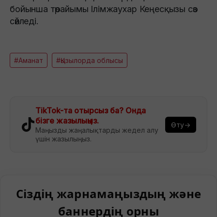
бойынша төрайымы Ілімжаухар Кеңесқызы сөз
сөйледі.
#Аманат
#Қызылорда облысы
TikTok-та отырсыз ба? Онда
бізге жазылыңыз.
Өту→
Маңызды жаңалықтарды жедел алу
үшін жазылыңыз.
Сіздің жарнамаңыздың және
баннердің орны