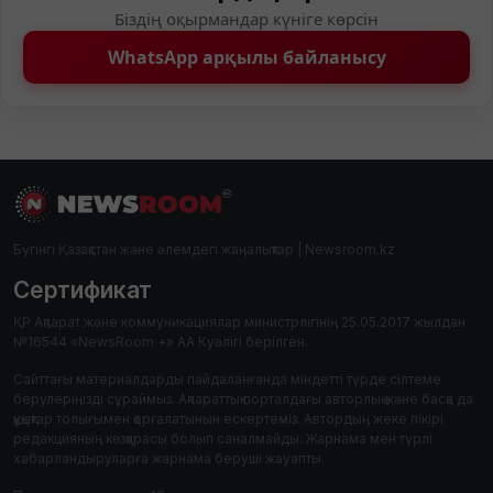
Біздің оқырмандар күніге көрсін
WhatsApp арқылы байланысу
Бүгінгі Қазақстан және әлемдегі жаңалықтар | Newsroom.kz
Сертификат
ҚР Ақпарат және коммуникациялар министрлігінің 25.05.2017 жылдан
№16544 «NewsRoom +» АА Куәлігі берілген.
Сайттағы материалдарды пайдаланғанда міндетті түрде сілтеме
берулеріңізді сұраймыз. Ақпараттық порталдағы авторлық және басқа да
құқықтар толығымен қорғалатынын ескертеміз. Автордың жеке пікірі
редакцияның көзқарасы болып саналмайды. Жарнама мен түрлі
хабарландыруларға жарнама беруші жауапты.