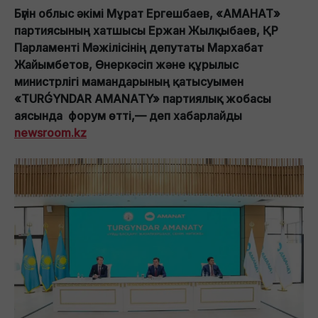
Бүгін облыс әкімі Мұрат Ергешбаев, «АМАНАТ»
партиясының хатшысы Ержан Жылқыбаев, ҚР
Парламенті Мәжілісінің депутаты Мархабат
Жайымбетов, Өнеркәсіп және құрылыс
министрлігі мамандарының қатысуымен
«TURǴYNDAR AMANATY» партиялық жобасы
аясында форум өтті,— деп хабарлайды
newsroom.kz