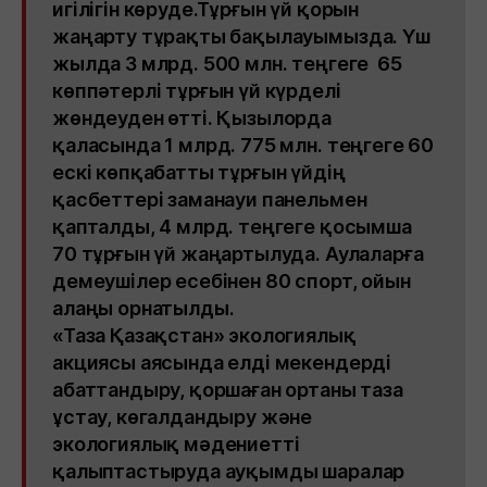
игілігін көруде.Тұрғын үй қорын
жаңарту тұрақты бақылауымызда. Үш
жылда 3 млрд. 500 млн. теңгеге 65
көппәтерлі тұрғын үй күрделі
жөндеуден өтті. Қызылорда
қаласында 1 млрд. 775 млн. теңгеге 60
ескі көпқабатты тұрғын үйдің
қасбеттері заманауи панельмен
қапталды, 4 млрд. теңгеге қосымша
70 тұрғын үй жаңартылуда. Аулаларға
демеушілер есебінен 80 спорт, ойын
алаңы орнатылды.
«Таза Қазақстан» экологиялық
акциясы аясында елді мекендерді
абаттандыру, қоршаған ортаны таза
ұстау, көгалдандыру және
экологиялық мәдениетті
қалыптастыруда ауқымды шаралар