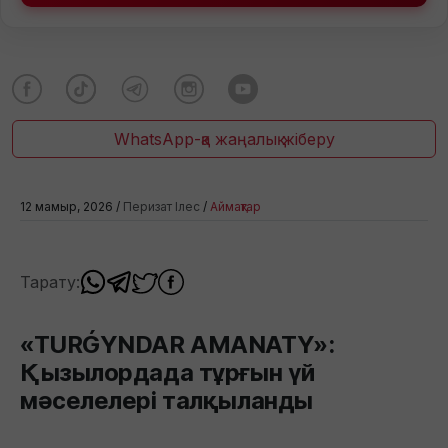
WhatsApp-қа жаңалық жіберу
12 мамыр, 2026 /
Перизат Ілес
/
Аймақтар
Тарату:
«TURǴYNDAR AMANATY»:
Қызылордада тұрғын үй
мәселелері талқыланды