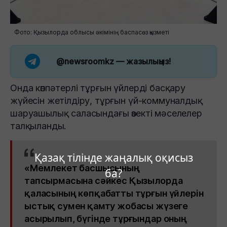
Фото: Қызылорда облысы әкімінің баспасөз қызметі
@newsroomkz
— жазылыңыз!
Онда көппәтерлі тұрғын үйлерді басқару
жүйесін жетілдіру, тұрғын үй-коммуналдық
шаруашылық саласындағы өзекті мәселелер
талқыланды.
Қазақ тілінде жаңалық оқисыз
«Мемлекет басшысының
ба?
тапсырмасына сәйкес Қызылорда
қаласының көпқабатты тұрғын үйлерін
ыстық сумен қамту жобасы жүзеге
асырылып, бүгінде тұрғындар оның