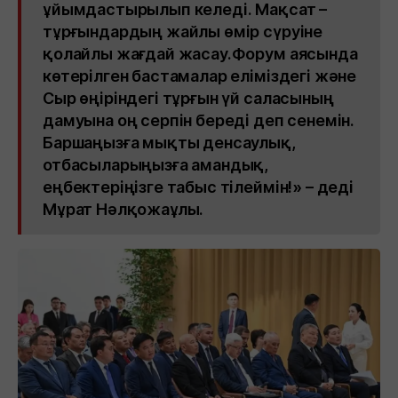
ұйымдастырылып келеді. Мақсат –
тұрғындардың жайлы өмір сүруіне
қолайлы жағдай жасау.Форум аясында
көтерілген бастамалар еліміздегі және
Сыр өңіріндегі тұрғын үй саласының
дамуына оң серпін береді деп сенемін.
Баршаңызға мықты денсаулық,
отбасыларыңызға амандық,
еңбектеріңізге табыс тілеймін!» – деді
Мұрат Нәлқожаұлы.