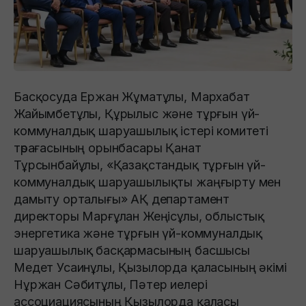
Басқосуда Ержан Жұматұлы, Мархабат
Жайымбетұлы, Құрылыс және тұрғын үй-
коммуналдық шаруашылық істері комитеті
төрағасының орынбасары Қанат
Тұрсынбайұлы, «Қазақстандық тұрғын үй-
коммуналдық шаруашылықты жаңғырту мен
дамыту орталығы» АҚ департамент
директоры Марғұлан Жеңісұлы, облыстық
энергетика және тұрғын үй-коммуналдық
шаруашылық басқармасының басшысы
Медет Усаинұлы, Қызылорда қаласының әкімі
Нұржан Сәбитұлы, Пәтер иелері
ассоциациясының Қызылорда қаласы