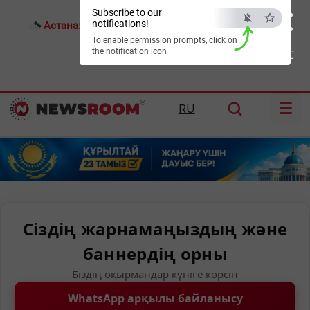
×
Subscribe to our
notifications!
Астана:
25°C
Алматы:
31°C
Шымкент:
35°C
To enable permission prompts, click on
the notification icon
ESC
☰
RU
Сіздің жарнамаңыздың және
баннердің орны
Біздің оқырмандар күніге көрсін
WhatsApp арқылы байланысу