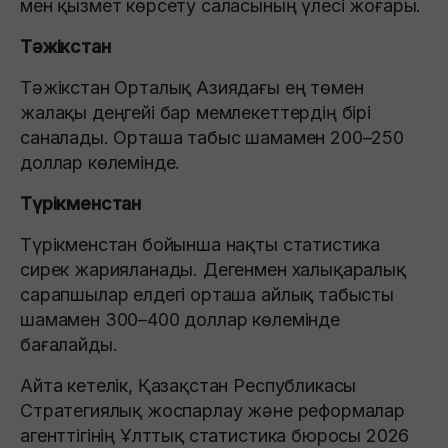
мен қызмет көрсету саласының үлесі жоғары.
Тәжікстан
Тәжікстан Орталық Азиядағы ең төмен
жалақы деңгейі бар мемлекеттердің бірі
саналады. Орташа табыс шамамен 200–250
доллар көлемінде.
Түрікменстан
Түрікменстан бойынша нақты статистика
сирек жарияланады. Дегенмен халықаралық
сарапшылар елдегі орташа айлық табысты
шамамен 300–400 доллар көлемінде
бағалайды.
Айта кетелік, Қазақстан Республикасы
Стратегиялық жоспарлау және реформалар
агенттігінің Ұлттық статистика бюросы 2026