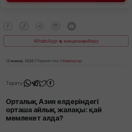
WhatsApp-қа жаңалық жіберу
13 мамыр, 2026 /
Перизат Ілес
/
Жаңалықтар
Тарату:
Орталық Азия елдеріндегі
орташа айлық жалақы: қай
мемлекет алда?