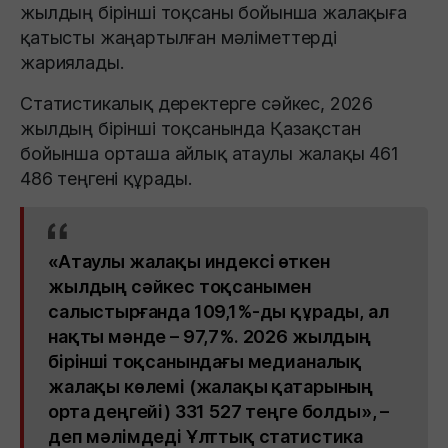
жылдың бірінші тоқсаны бойынша жалақыға
қатысты жаңартылған мәліметтерді
жариялады.
Статистикалық деректерге сәйкес, 2026
жылдың бірінші тоқсанында Қазақстан
бойынша орташа айлық атаулы жалақы 461
486 теңгені құрады.
«Атаулы жалақы индексі өткен
жылдың сәйкес тоқсанымен
салыстырғанда 109,1%-ды құрады, ал
нақты мәнде – 97,7%. 2026 жылдың
бірінші тоқсанындағы медианалық
жалақы көлемі (жалақы қатарының
орта деңгейі) 331 527 теңге болды», –
деп мәлімдеді Ұлттық статистика