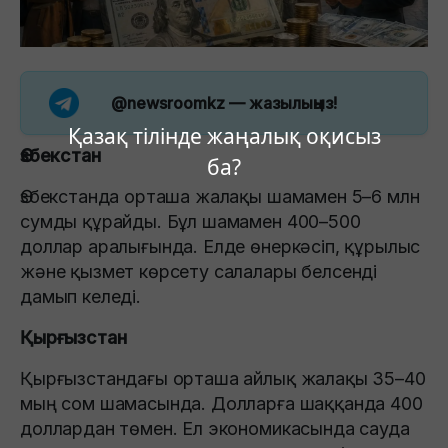
@newsroomkz
— жазылыңыз!
Қазақ тілінде жаңалық оқисыз
Өзбекстан
ба?
Өзбекстанда орташа жалақы шамамен 5–6 млн
сумды құрайды. Бұл шамамен 400–500
доллар аралығында. Елде өнеркәсіп, құрылыс
және қызмет көрсету салалары белсенді
дамып келеді.
Қырғызстан
Қырғызстандағы орташа айлық жалақы 35–40
мың сом шамасында. Долларға шаққанда 400
доллардан төмен. Ел экономикасында сауда