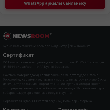
WhatsApp арқылы байланысу
Бүгінгі Қазақстан және әлемдегі жаңалықтар | Newsroom.kz
Сертификат
ҚР Ақпарат және коммуникациялар министрлігінің 25.05.2017 жылдан
№16544 «NewsRoom +» АА Куәлігі берілген.
Сайттағы материалдарды пайдаланғанда міндетті түрде сілтеме
берулеріңізді сұраймыз. Ақпараттық порталдағы авторлық және басқа
да құқықтар толығымен қорғалатынын ескертеміз. Автордың жеке
пікірі редакцияның көзқарасы болып саналмайды. Жарнама мен түрлі
хабарландыруларға жарнама беруші жауапты.
Портал жаңалықтары 18 жастан асқан оқырмандар назарына.