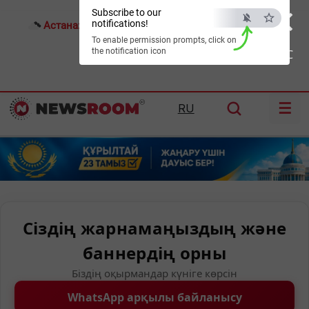
×
Subscribe to our
notifications!
Астана:
23°C
Алматы:
34°C
Шымкент:
37°C
To enable permission prompts, click on
the notification icon
ESC
☰
RU
Сіздің жарнамаңыздың және
баннердің орны
Біздің оқырмандар күніге көрсін
WhatsApp арқылы байланысу