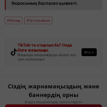
бюросының баспасөз қызметі.
#Жалақы
#Орталық Азия
TikTok-та отырсыз ба? Онда
бізге жазылыңыз.
Өту→
Маңызды жаңалықтарды жедел алу
үшін жазылыңыз.
Сіздің жарнамаңыздың және
баннердің орны
Біздің оқырмандар күніге көрсін