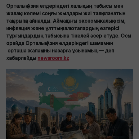
Орталық Азия елдеріндегі халықтың табысы мен
жалақы көлемі соңғы жылдары жиі талқыланатын
тақырыпқа айналды. Аймақтағы экономикалық өсім,
инфляция және ұлттық валюталардың өзгерісі
тұрғындардың табысына тікелей әсер етуде. Осы
орайда Орталық Азия елдеріндегі шамамен
орташа жалақыны назарға ұсынамыз,— деп
хабарлайды
newsroom.kz