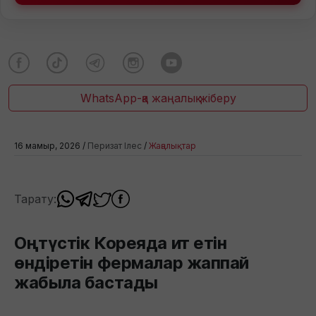
WhatsApp-қа жаңалық жіберу
16 мамыр, 2026 /
Перизат Ілес
/
Жаңалықтар
Тарату:
Оңтүстік Кореяда ит етін
өндіретін фермалар жаппай
жабыла бастады