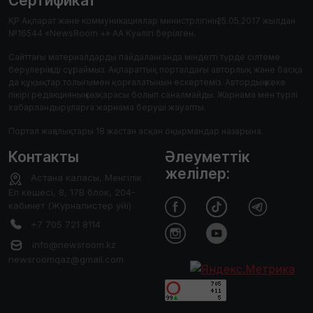
Сертификат
ҚР Ақпарат және коммуникациялар министрлігінің 25.05.2017 жылдан
№16544 «NewsRoom +» АА Куәлігі берілген.
Сайттағы материалдарды пайдаланғанда міндетті түрде сілтеме
берулеріңізді сұраймыз. Ақпараттық порталдағы авторлық және басқа
да құқықтар толығымен қорғалатынын ескертеміз. Автордың жеке
пікірі редакцияның көзқарасы болып саналмайды. Жарнама мен түрлі
хабарландыруларға жарнама беруші жауапты.
Портал жаңалықтары 18 жастан асқан оқырмандар назарына.
Контакты
Әлеуметтік
желілер:
Астана каласы, Менгілік
Ел кешесі, 8, 17В блок, 204-
кабинет (Журналистер уйі)
+7 705 721 8114
info@newsroom.kz
newsroomqaz@gmail.com