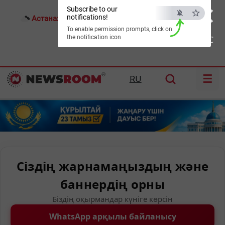
×
Subscribe to our
notifications!
Астана:
22°C
Алматы:
26°C
Шымкент:
30°C
To enable permission prompts, click on
the notification icon
ESC
☰
RU
Сіздің жарнамаңыздың және
баннердің орны
Біздің оқырмандар күніге көрсін
WhatsApp арқылы байланысу