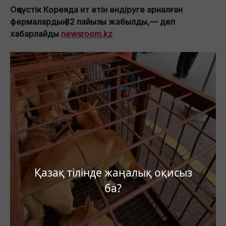
Оңтүстік Кореяда ит етін өндіруге арналған
фермалардың 82 пайызы жабылды,— деп
хабарлайды
newsroom.kz
Қазақ тілінде жаңалық оқисыз
ба?