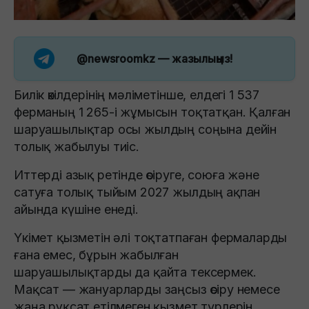
@newsroomkz
— жазылыңыз!
Билік өкілдерінің мәліметінше, елдегі 1 537
ферманың 1 265-і жұмысын тоқтатқан. Қалған
шаруашылықтар осы жылдың соңына дейін
толық жабылуы тиіс.
Иттерді азық ретінде өсіруге, союға және
сатуға толық тыйым 2027 жылдың ақпан
айында күшіне енеді.
Үкімет қызметін әлі тоқтатпаған фермаларды
ғана емес, бұрын жабылған
шаруашылықтарды да қайта тексермек.
Мақсат — жануарларды заңсыз өсіру немесе
жаңа рұқсат етілмеген қызмет түрлерін