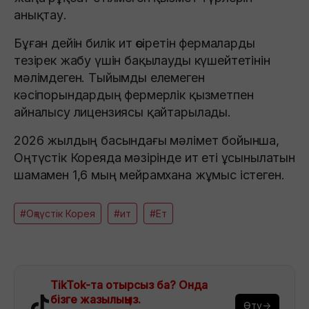
анықтау.
Бұған дейін билік ит өсіретін фермаларды
тезірек жабу үшін бақылауды күшейтетінін
мәлімдеген. Тыйымды елемеген
кәсіпорындардың фермерлік қызметпен
айналысу лицензиясы қайтарылады.
2026 жылдың басындағы мәлімет бойынша,
Оңтүстік Кореяда мәзірінде ит еті ұсынылатын
шамамен 1,6 мың мейрамхана жұмыс істеген.
#Оңтүстік Корея
#ит
#Ет
TikTok-та отырсыз ба? Онда
бізге жазылыңыз.
Өту→