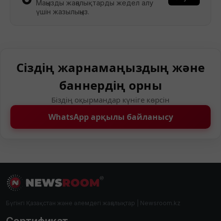
Маңызды жаңалықтарды жедел алу
үшін жазылыңыз.
Сіздің жарнамаңыздың және
баннердің орны
Біздің оқырмандар күніге көрсін
WhatsApp арқылы байланысу
Бүгінгі Қазақстан және әлемдегі жаңалықтар | Newsroom.kz