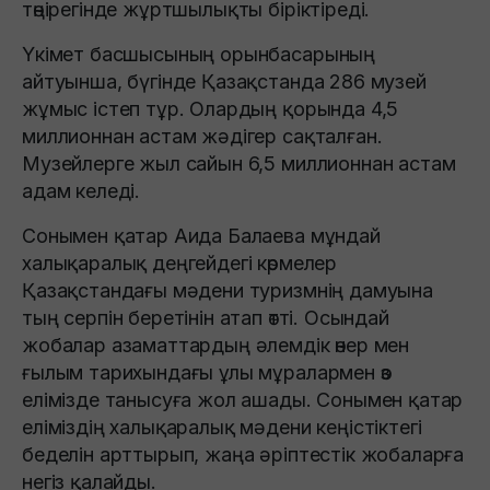
төңірегінде жұртшылықты біріктіреді.
Үкімет басшысының орынбасарының
айтуынша, бүгінде Қазақстанда 286 музей
жұмыс істеп тұр. Олардың қорында 4,5
миллионнан астам жәдігер сақталған.
Музейлерге жыл сайын 6,5 миллионнан астам
адам келеді.
Сонымен қатар Аида Балаева мұндай
халықаралық деңгейдегі көрмелер
Қазақстандағы мәдени туризмнің дамуына
тың серпін беретінін атап өтті. Осындай
жобалар азаматтардың әлемдік өнер мен
ғылым тарихындағы ұлы мұралармен өз
елімізде танысуға жол ашады. Сонымен қатар
еліміздің халықаралық мәдени кеңістіктегі
беделін арттырып, жаңа әріптестік жобаларға
негіз қалайды.