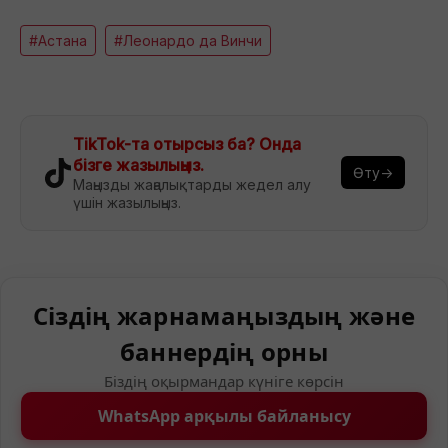
#Астана
#Леонардо да Винчи
TikTok-та отырсыз ба? Онда
бізге жазылыңыз.
Өту→
Маңызды жаңалықтарды жедел алу
үшін жазылыңыз.
Сіздің жарнамаңыздың және
баннердің орны
Біздің оқырмандар күніге көрсін
WhatsApp арқылы байланысу