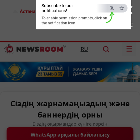
×
Subscribe to our
notifications!
Астана:
28°C
Алматы:
31°C
Шымкент:
37°C
To enable permission prompts, click on
the notification icon
ESC
☰
RU
Сіздің жарнамаңыздың және
баннердің орны
Біздің оқырмандар күніге көрсін
WhatsApp арқылы байланысу