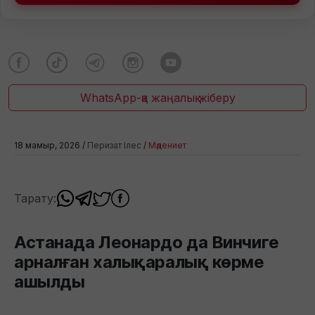
WhatsApp-қа жаңалық жіберу
18 мамыр, 2026 /
Перизат Ілес
/
Мәдениет
Тарату:
Астанада Леонардо да Винчиге
арналған халықаралық көрме
ашылды