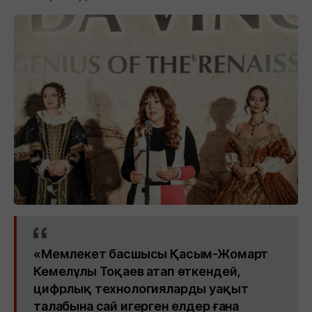
«Мемлекет басшысы Қасым-Жомарт
Кемелұлы Тоқаев атап өткендей,
цифрлық технологияларды уақыт
талабына сай игерген елдер ғана