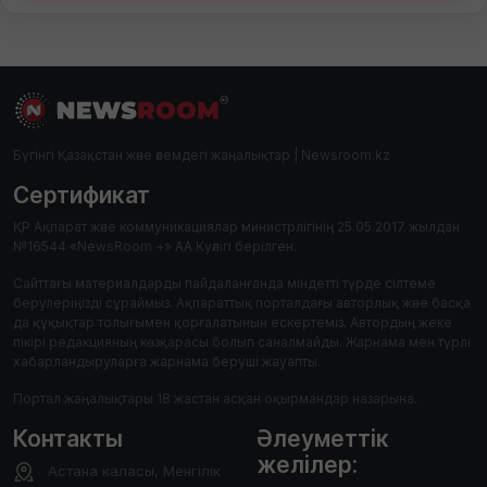
Бүгінгі Қазақстан және әлемдегі жаңалықтар | Newsroom.kz
Сертификат
ҚР Ақпарат және коммуникациялар министрлігінің 25.05.2017 жылдан
№16544 «NewsRoom +» АА Куәлігі берілген.
Сайттағы материалдарды пайдаланғанда міндетті түрде сілтеме
берулеріңізді сұраймыз. Ақпараттық порталдағы авторлық және басқа
да құқықтар толығымен қорғалатынын ескертеміз. Автордың жеке
пікірі редакцияның көзқарасы болып саналмайды. Жарнама мен түрлі
хабарландыруларға жарнама беруші жауапты.
Портал жаңалықтары 18 жастан асқан оқырмандар назарына.
Контакты
Әлеуметтік
желілер:
Астана каласы, Менгілік