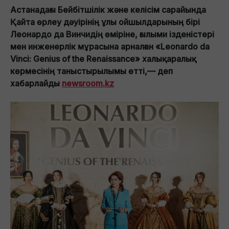
Астанадағы Бейбітшілік және келісім сарайында
Қайта өрлеу дәуірінің ұлы ойшылдарының бірі
Леонардо да Винчидің өміріне, ғылыми ізденістері
мен инженерлік мұрасына арналған «Leonardo da
Vinci: Genius of the Renaissance» халықаралық
көрмесінің таныстырылымы өтті,— деп
хабарлайды
newsroom.kz