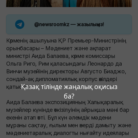
@newsroomkz
— жазылыңыз!
Көрменің ашылуына ҚР Премьер-Министрінің
орынбасары – Мәдениет және ақпарат
министрі Аида Балаева, көрме комиссары
Ольга Риго, Рим қаласындағы Леонардо да
Винчи музейінің директоры Августо Биаджо,
сондай-ақ дипломатиялық корпус өкілдері
Қазақ тілінде жаңалық оқисыз
қатысты.
ба?
Аида Балаева экспозицияның Халықаралық
музейлер күнінде өткізілуінің айрықша мәні бар
екенін атап өтті. Бұл күн әлемдік мәдени
мұраны сақтау, ғылым мен өнерді дамыту және
мәдениетаралық диалогты нығайту идеялары