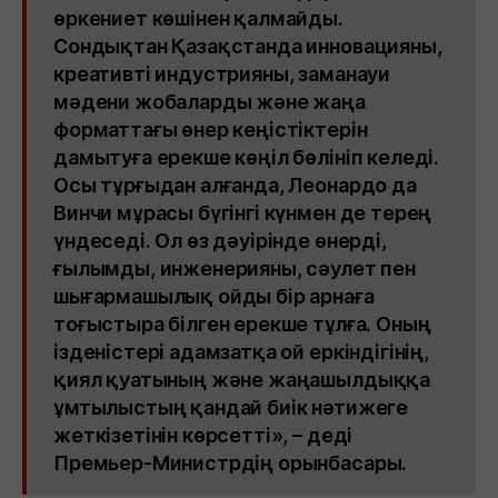
өркениет көшінен қалмайды.
Сондықтан Қазақстанда инновацияны,
креативті индустрияны, заманауи
мәдени жобаларды және жаңа
форматтағы өнер кеңістіктерін
дамытуға ерекше көңіл бөлініп келеді.
Осы тұрғыдан алғанда, Леонардо да
Винчи мұрасы бүгінгі күнмен де терең
үндеседі. Ол өз дәуірінде өнерді,
ғылымды, инженерияны, сәулет пен
шығармашылық ойды бір арнаға
тоғыстыра білген ерекше тұлға. Оның
ізденістері адамзатқа ой еркіндігінің,
қиял қуатының және жаңашылдыққа
ұмтылыстың қандай биік нәтижеге
жеткізетінін көрсетті», – деді
Премьер-Министрдің орынбасары.