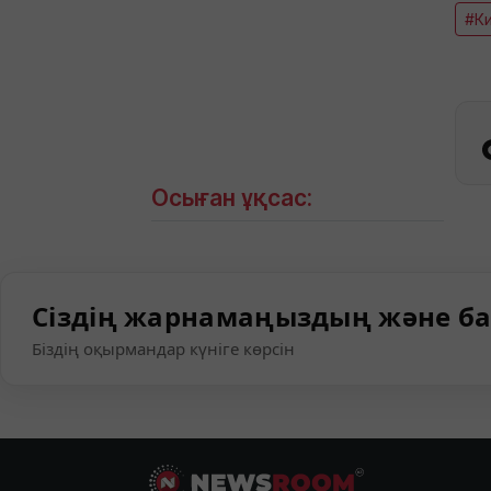
#К
Осыған ұқсас:
Сіздің жарнамаңыздың және ба
Біздің оқырмандар күніге көрсін