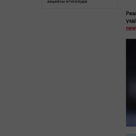
акциясы өткізілуде
Реа
үзд
new