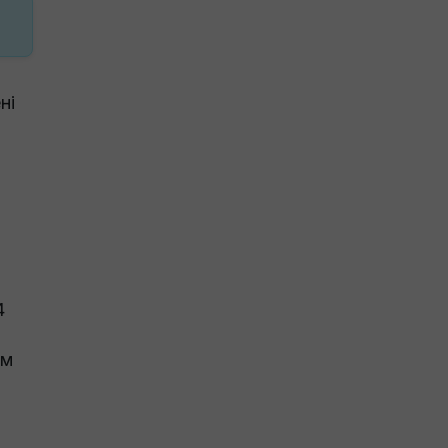
ні
4
ым