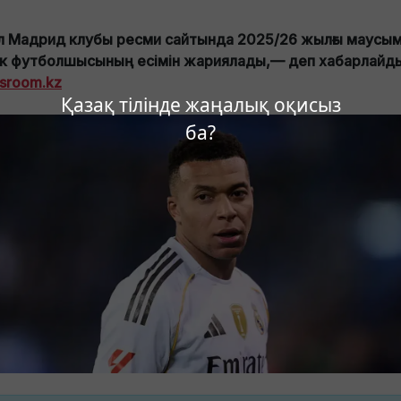
л Мадрид клубы ресми сайтында 2025/26 жылғы маусы
ік футболшысының есімін жариялады,— деп хабарлайд
sroom.kz
Қазақ тілінде жаңалық оқисыз
ба?