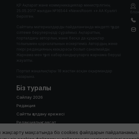
ҚР Ақпарат және коммуникациялар министрлігінің
25.05.2017 жылдан №16544 «NewsRoom +» АА Куәлігі
блок
берілген.
Сайттағы материалдарды пайдаланғанда міндетті түрде
сілтеме берулеріңізді сұраймыз. Ақпараттық
порталдағы авторлық және басқа да құқықтар
толығымен қорғалатынын ескертеміз. Автордың жеке
пікірі редакцияның көзқарасы болып саналмайды.
Жарнама мен түрлі хабарландыруларға жарнама беруші
жауапты.
Портал жаңалықтары 18 жастан асқан оқырмандар
назарына.
Біз туралы
Сайлау 2026
Редакция
Сайтты қолдану ережесі
Редакциялық саясат
 жақсарту мақсатында біз cookies файлдарын пайдаланамыз. 