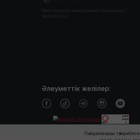
Бүгінгі Қазақстан және әлемдегі жаңалықтар |
Newsroom.kz
Әлеуметтік желілер:
Пайдаланушы тәжірибесін