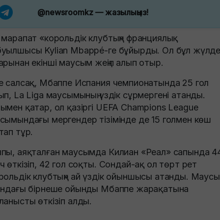
@newsroomkz
— жазылыңыз!
 марапат «корольдік клубтың» франциялық
уылшысы Kylian Mbappé-ге бұйырды. Ол бұл жүлде
арынан екінші маусым жеңіп алып отыр.
е салсақ, Мбаппе Испания чемпионатында 25 гол
ып, La Liga маусымының үздік сұрмергені атанды.
ымен қатар, ол қазіргі UEFA Champions League
сымындағы мергендер тізімінде де 15 голмен көш
тап тұр.
пы, аяқталған маусымда Килиан «Реал» сапында 4
ч өткізіп, 42 гол соқты. Сондай-ақ ол төрт рет
рольдік клубтың» ай үздік ойыншысы атанды. Маус
ындағы бірнеше ойынды Мбаппе жарақатына
ланысты өткізіп алды.