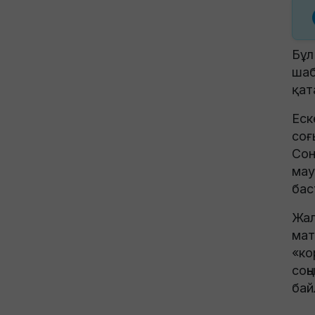
Бұл
шаб
қат
Еск
соғ
Сон
мау
бас
Жал
мат
«ко
соң
бай