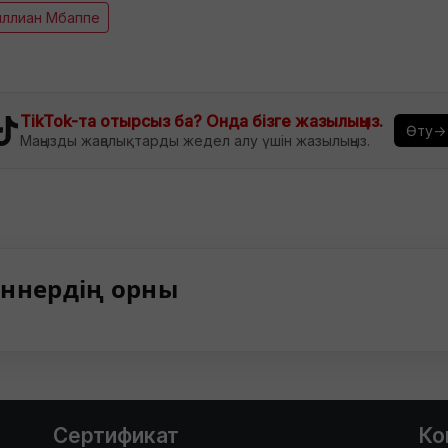
иллиан Мбаппе
TikTok-та отырсыз ба? Онда бізге жазылыңыз.
Өту→
Маңызды жаңалықтарды жедел алу үшін жазылыңыз.
ннердің орны
Сертификат
Ко