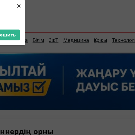
×
ент:
27°C
решить
Сараптама
Білім
ЗжТ
Медицина
Қаржы
Технолог
ннердің орны