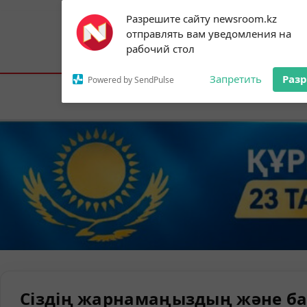
Subscribe to our
Разрешите сайту newsroom.kz
notifications!
отправлять вам уведомления на
To enable permission prompts, click on
Астана:
15°C
Алматы:
24°C
Шымк
рабочий стол
the notification icon
Запретить
Раз
Powered by SendPulse
Елорда
Сіздің жарнамаңыздың және ба