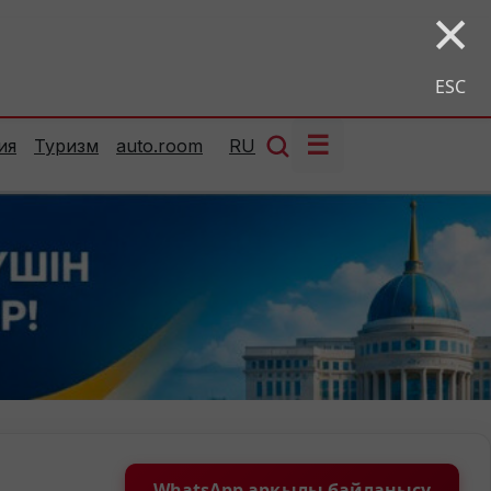
×
ESC
☰
ия
Туризм
auto.room
RU
WhatsApp арқылы байланысу