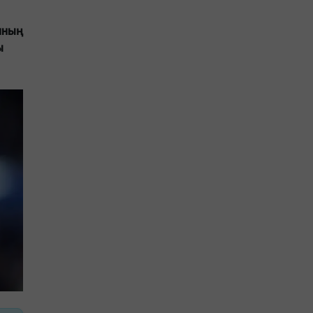
мның
ы