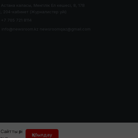
Астана каласы, Менгілік Ел кешесі, 8, 17В
, 204-кабинет (Журналистер уйі)
+7 705 721 8114
info@newsroom.kz newsroomqaz@gmail.com
Сайтты әрі
Қабылдау