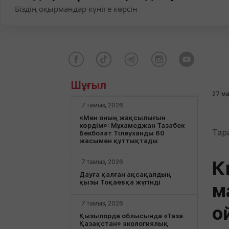
Біздің оқырмандар күніге көрсін
Шұғыл
27 м
7 тамыз, 2026
«Мен оның жақсылығын
көрдім»: Мұхамеджан Тазабек
Тар
Бекболат Тілеуханды 60
жасымен құттықтады
К
7 тамыз, 2026
Дауға қалған ақсақалдың
қызы Тоқаевқа жүгінді
м
7 тамыз, 2026
о
Қызылорда облысында «Таза
Қазақстан» экологиялық