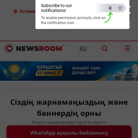
×
Subscribe to our
notifications!
Астана:
30°C
Алматы:
33°C
Шымкент:
38°C
To enable permission prompts, click on
the notification icon
ESC
☰
RU
Сіздің жарнамаңыздың және
баннердің орны
Біздің оқырмандар күніге көрсін
WhatsApp арқылы байланысу