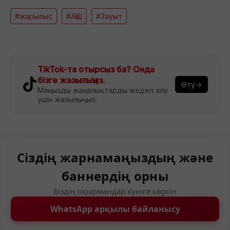
#жарылыс
#АҚШ
#Зауыт
TikTok-та отырсыз ба? Онда
бізге жазылыңыз.
Өту→
Маңызды жаңалықтарды жедел алу
үшін жазылыңыз.
Сіздің жарнамаңыздың және
баннердің орны
Біздің оқырмандар күніге көрсін
WhatsApp арқылы байланысу