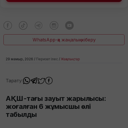
WhatsApp-қа жаңалық жіберу
29 мамыр, 2026 /
Перизат Ілес
/
Жаңалықтар
Тарату:
АҚШ-тағы зауыт жарылысы:
жоғалған 6 жұмысшы өлі
табылды