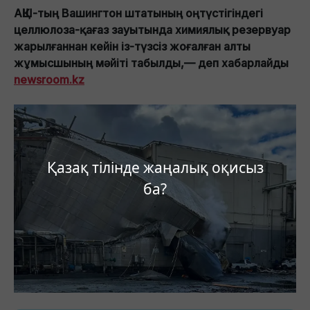
АҚШ-тың Вашингтон штатының оңтүстігіндегі
целлюлоза-қағаз зауытында химиялық резервуар
жарылғаннан кейін із-түзсіз жоғалған алты
жұмысшының мәйіті табылды,— деп хабарлайды
newsroom.kz
Қазақ тілінде жаңалық оқисыз
ба?