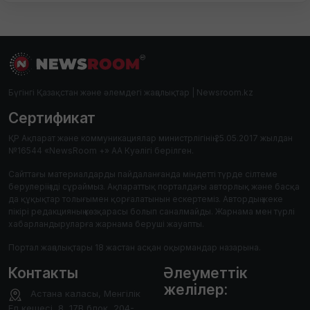
Бүгінгі Қазақстан және әлемдегі жаңалықтар | Newsroom.kz
Сертификат
ҚР Ақпарат және коммуникациялар министрлігінің 25.05.2017 жылдан
№16544 «NewsRoom +» АА Куәлігі берілген.
Сайттағы материалдарды пайдаланғанда міндетті түрде сілтеме
берулеріңізді сұраймыз. Ақпараттық порталдағы авторлық және басқа
да құқықтар толығымен қорғалатынын ескертеміз. Автордың жеке
пікірі редакцияның көзқарасы болып саналмайды. Жарнама мен түрлі
хабарландыруларға жарнама беруші жауапты.
Портал жаңалықтары 18 жастан асқан оқырмандар назарына.
Контакты
Әлеуметтік
желілер:
Астана каласы, Менгілік
Ел кешесі, 8, 17В блок, 204-