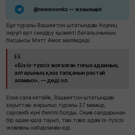
@newsroomkz
— жазылыңыз!
Бұл туралы Вашингтон штатындағы Коулиц
округі өрт сөндіру қызметі батальонының
басшысы Мэтт Амос мәлімдеді.
«Біз із-түзсіз жоғалған тоғыз адамның
алтауының қаза тапқанын растай
аламыз», — деді ол.
Еске сала кетейік, Вашингтон штатындағы
зауыттағы жарылыс туралы 27 мамыр,
сәрсенбі күні белгілі болды. Оқиға салдарынан
бір адам қаза тауып, тағы тоғыз адам із-түзсіз
жоғалғаны хабарланған еді.