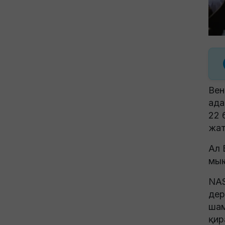
Вен
ада
22 
жат
Ал 
мың
NAS
дер
шам
қир