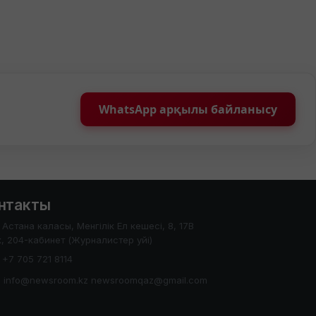
WhatsApp арқылы байланысу
нтакты
Астана каласы, Менгілік Ел кешесі, 8, 17В
, 204-кабинет (Журналистер уйі)
+7 705 721 8114
info@newsroom.kz newsroomqaz@gmail.com