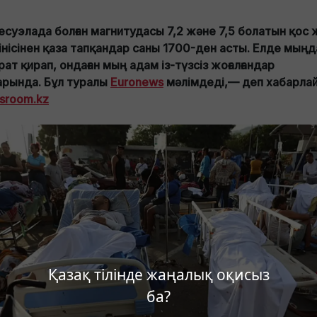
есуэлада болған магнитудасы 7,2 және 7,5 болатын қос
кінісінен қаза тапқандар саны 1700-ден асты. Елде мыңд
рат қирап, ондаған мың адам із-түзсіз жоғалғандар
арында. Бұл туралы
Euronews
мәлімдеді,— деп хабарла
sroom.kz
Қазақ тілінде жаңалық оқисыз
ба?