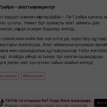
Гуайра – апаттың эпицентрі
көп зардап шеккен өңірлердің бірі – Ла-Гуайра қаласы 
гас штаты. Үкімет бұл аумақты апат аймағы деп
иялап, өңірде әскери бақылау енгізді.
 сілкінісінен кейін бес күн өтсе де, іздестіру-құтқар
ыстары жалғасуда. Апат аймағына қосымша арна
ника мен халықаралық құтқарушылар тобы жеткізіл
ыр. Алайда үйінді астынан тірі қалған адамдарды
уға деген үміт күн өткен сайын азайып келеді.
р сілкінісі
#Венесуэла
TikTok-та отырсыз ба? Онда бізге жазылыңыз.
Өту→
Маңызды жаңалықтарды жедел алу үшін жазылыңыз.