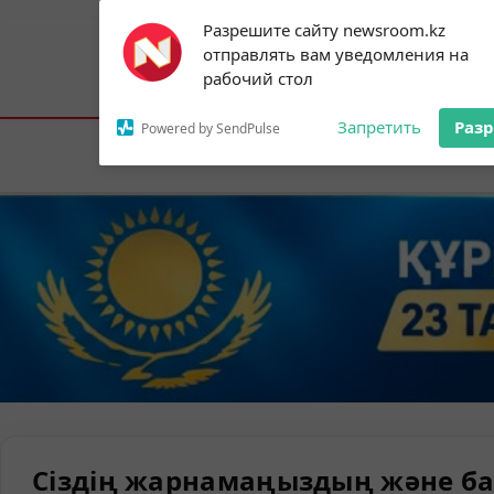
Subscribe to our
Разрешите сайту newsroom.kz
notifications!
отправлять вам уведомления на
To enable permission prompts, click on
Астана:
17°C
Алматы:
24°C
Шымк
рабочий стол
the notification icon
Запретить
Раз
Powered by SendPulse
Елорда
Сіздің жарнамаңыздың және ба