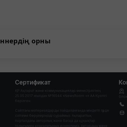
ннердің орны
Сертификат
Ко
ҚР Ақпарат және коммуникациялар министрлігінің
25.05.2017 жылдан №16544 «NewsRoom +» АА Куәлігі
блок
берілген.
Сайттағы материалдарды пайдаланғанда міндетті түрде
сілтеме берулеріңізді сұраймыз. Ақпараттық
порталдағы авторлық және басқа да құқықтар
толығымен қорғалатынын ескертеміз. Автордың жеке