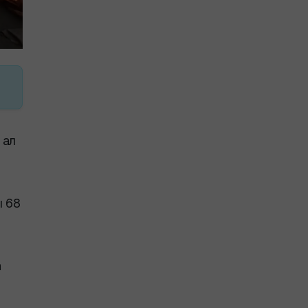
 ал
ы 68
а