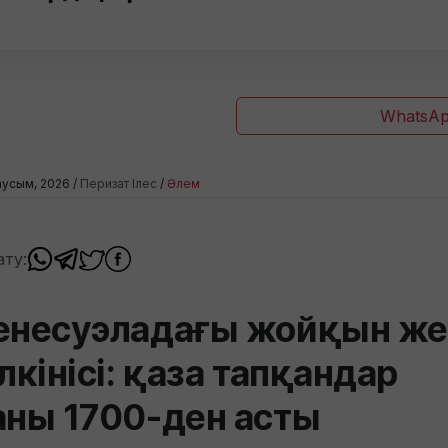
WhatsAp
аусым, 2026 /
Перизат Ілес
/
Әлем
ату:
енесуэладағы жойқын ж
ілкінісі: қаза тапқандар
аны 1700-ден асты