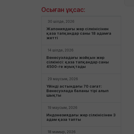
Осыған ұқсас:
30 шілде, 2026
Жапониядағы жер сілкінісінен
қаза тапқандар саны 18 адамға
жетті
14 шілде, 2026
Венесуэладағы жойқын жер
сілкінісі: қаза тапқандар саны
4500-ге жуықтады
29 маусым, 2026
Үйінді астындағы 70 сағат:
Венесуэлада баланы тірі алып
шықты
19 маусым, 2026
Индонезиядағы жер сілкінісінен 3
адам қаза тапты
18 мамыр, 2026