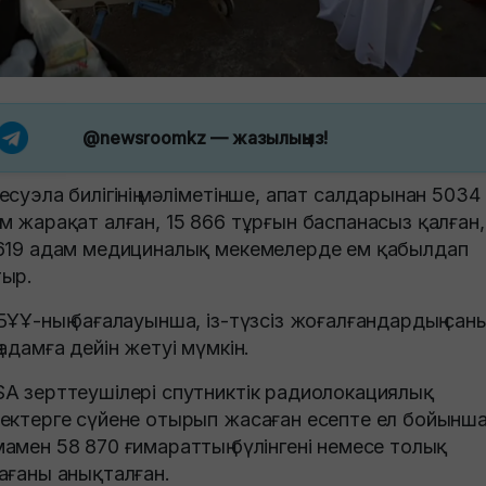
@newsroomkz
— жазылыңыз!
есуэла билігінің мәліметінше, апат салдарынан 5034
м жарақат алған, 15 866 тұрғын баспанасыз қалған,
619 адам медициналық мекемелерде ем қабылдап
ыр.
БҰҰ-ның бағалауынша, із-түзсіз жоғалғандардың сан
 адамға дейін жетуі мүмкін.
A зерттеушілері спутниктік радиолокациялық
ектерге сүйене отырып жасаған есепте ел бойынш
амен 58 870 ғимараттың бүлінгені немесе толық
ағаны анықталған.