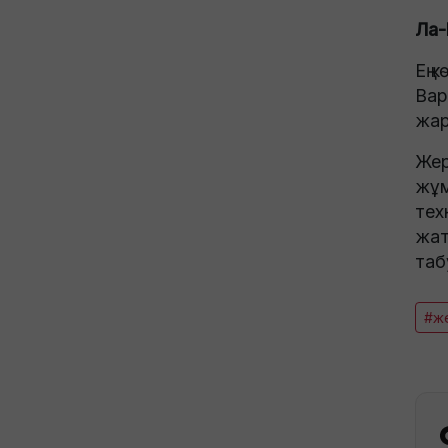
Ла-
Ең 
Вар
жар
Жер
жұм
тех
жат
таб
#же