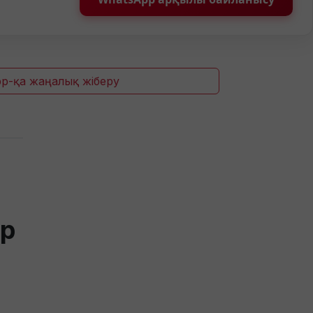
p-қа жаңалық жіберу
ер