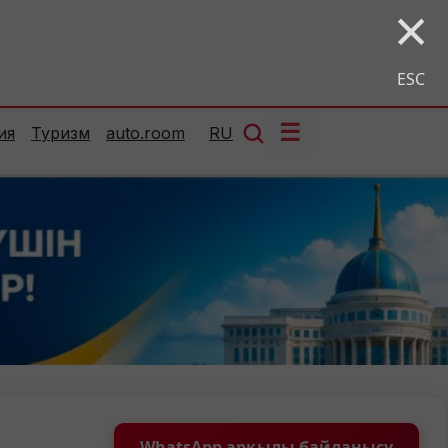
×
ESC
☰
ия
Туризм
auto.room
RU
WhatsApp арқылы байланысу