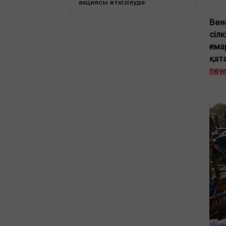
акциясы өткізілуде
Вен
сіл
ғима
қат
new