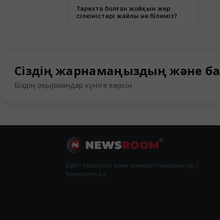
Тарихта болған жойқын жер
сілкіністері жайлы не білеміз?
Сіздің жарнамаңыздың және ба
Біздің оқырмандар күніге көрсін
Бүгінгі Қазақстан және әлемдегі жаңалықтар |
Newsroom.kz