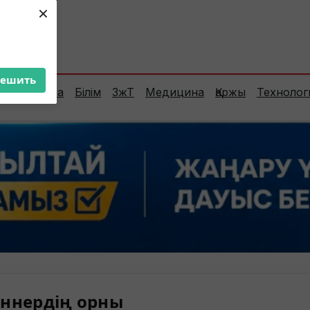
×
ент:
31°C
решить
Сараптама
Білім
ЗжТ
Медицина
Қаржы
Технолог
ннердің орны