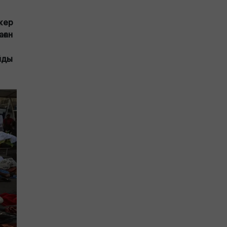
 жер
аған
йды