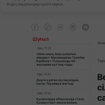
Біздің оқырмандар күніге көрсін
Шұғыл
30 м
Бүгін, 17:32
«Мен оның жақсылығын
көрдім»: Мұхамеджан Тазабек
Тар
Бекболат Тілеуханды 60
жасымен құттықтады
В
Бүгін, 15:42
Дауға қалған ақсақалдың
қызы Тоқаевқа жүгінді
с
Бүгін, 15:24
с
Қызылорда облысында «Таза
Қазақстан» экологиялық