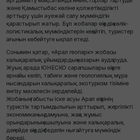
әрі дамыту мақсатында инвесторлар тартуды
және Қамыстыбас көліне қолжетімділікті
арттыру үшін әуежай салу мүмкіндігін
қарастырып жатыр. Бұл жобалар өңірдің көлік-
логистикалық мүмкіндіктерін кеңейтіп, туристер
ағынын көбейтуге ықпал етеді.
Сонымен қатар, «Арал геопарк» жобасы
халықаралық ұйымдардың назарын аударуда.
Жуық арада ЮНЕСКО сарапшылары өңірге
арнайы келіп, табиғи және геологиялық мұра
нысандарын халықаралық экотуризм тізіміне
енгізу мәселесін зерделейді.
Жобаның табысты іске асуы Арал өңірінің
туристік тартымдылығын арттырып, жергілікті
экономиканың дамуына, жаңа жұмыс
орындарының ашылуына және халықаралық
деңгейде өңірдің беделін нығайтуға мүмкіндік
береді.