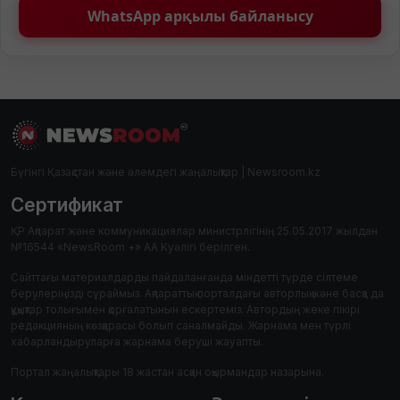
WhatsApp арқылы байланысу
Бүгінгі Қазақстан және әлемдегі жаңалықтар | Newsroom.kz
Сертификат
ҚР Ақпарат және коммуникациялар министрлігінің 25.05.2017 жылдан
№16544 «NewsRoom +» АА Куәлігі берілген.
Сайттағы материалдарды пайдаланғанда міндетті түрде сілтеме
берулеріңізді сұраймыз. Ақпараттық порталдағы авторлық және басқа да
құқықтар толығымен қорғалатынын ескертеміз. Автордың жеке пікірі
редакцияның көзқарасы болып саналмайды. Жарнама мен түрлі
хабарландыруларға жарнама беруші жауапты.
Портал жаңалықтары 18 жастан асқан оқырмандар назарына.