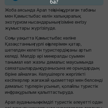
ба?
Жоба аясында Арал теңізінің құрғаған табаны
мен Қамыстыбас көлін халықаралық
экотуризм нысандарының тізіміне енгізу
жұмыстары жүргізілуде.
Соңғы уақытта Қамыстыбас көліне
Қазақстанның түрлі өңірлерімен қатар,
шетелден келетін туристердің саны артып
келеді. Мөлдір әрі минералды суымен
танымал көл жазғы демалыс маусымында
саяхатшылардың сұранысына ие орындардың
біріне айналған. Келушілерге жергілікті
кәсіпкерлер жағажай қызметтері мен белсенді
демалыс түрлерін ұсынып, қолайлы туристік
инфрақұрылым қалыптастыруда.
Арал ауданының әкімдігі туристік әлеуетті одан