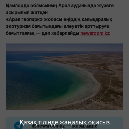
Қызылорда облысының Арал ауданында жүзеге
асырылып жатқан
«Арал геопарк» жобасы өңірдің халықаралық
экотуризм бағытындағы әлеуетін арттыруға
бағытталған,— деп хабарлайды
newsroom.kz
Қазақ тілінде жаңалық оқисыз
@newsroomkz
— жазылыңыз!