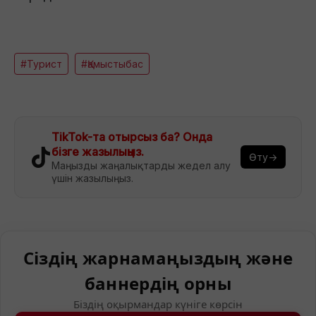
#Турист
#Қамыстыбас
TikTok-та отырсыз ба? Онда
бізге жазылыңыз.
Өту→
Маңызды жаңалықтарды жедел алу
үшін жазылыңыз.
Сіздің жарнамаңыздың және
баннердің орны
Біздің оқырмандар күніге көрсін