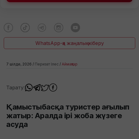
WhatsApp-қа жаңалық жіберу
7 шілде, 2026 /
Перизат Ілес
/
Аймақтар
Тарату:
Қамыстыбасқа туристер ағылып
жатыр: Аралда ірі жоба жүзеге
асуда