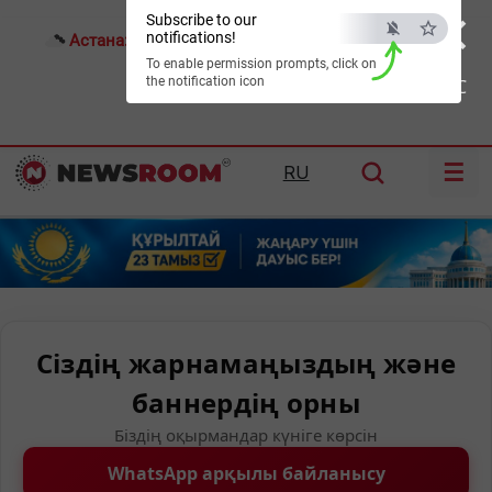
×
Subscribe to our
notifications!
Астана:
24°C
Алматы:
33°C
Шымкент:
37°C
To enable permission prompts, click on
the notification icon
ESC
☰
RU
Сіздің жарнамаңыздың және
баннердің орны
Біздің оқырмандар күніге көрсін
WhatsApp арқылы байланысу