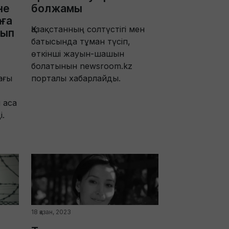
не
болжамы
ға
Қазақстанның солтүстігі мен
уып
батысында тұман түсіп,
өткінші жауын-шашын
болатынын newsroom.kz
ағы
порталы хабарлайды.
 аса
і.
18 қазан, 2023