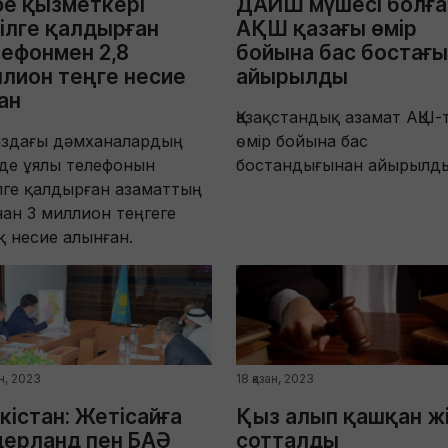
е қызметкері
ДАИШ мүшесі болға
ілге қалдырған
АҚШ қазағы өмір
ефонмен 2,8
бойына бас бостағ
лион теңге несие
айырылды
ан
Қазақстандық азамат АҚШ-
аздағы дәмханалардың
өмір бойына бас
нде ұялы телефонын
бостандығынан айырылды
лге қалдырған азаматтың
ан 3 миллион теңгеге
 несие алынған.
ан, 2023
18 қазан, 2023
кістан: Жетісайға
Қыз алып қашқан жі
ерланд пен БАӘ
сотталды