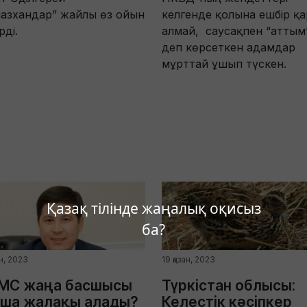
азхандар” жайлы өз ойын
келгенде қолына ешбір қа
рді.
алмай, саусақпен “аттым
деп көрсеткен адамдар
мұрттай ұшып түскен.
Қазақ тілінде жаңалық оқисыз
ба?
ан, 2023
19 қазан, 2023
МС жаңа басшысы
Түркістан облысы:
нша жалақы алады?
Келестік кәсіпкер