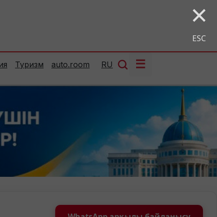
×
ESC
☰
ия
Туризм
auto.room
RU
WhatsApp арқылы байланысу