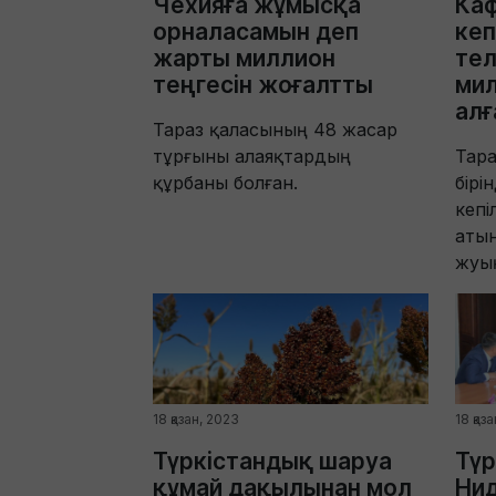
Чехияға жұмысқа
Каф
орналасамын деп
кеп
жарты миллион
тел
теңгесін жоғалтты
мил
алғ
Тараз қаласының 48 жасар
тұрғыны алаяқтардың
Тар
құрбаны болған.
бірі
кепі
атын
жуық
18 қазан, 2023
18 қаз
Түркістандық шаруа
Түр
құмай дақылынан мол
Нид