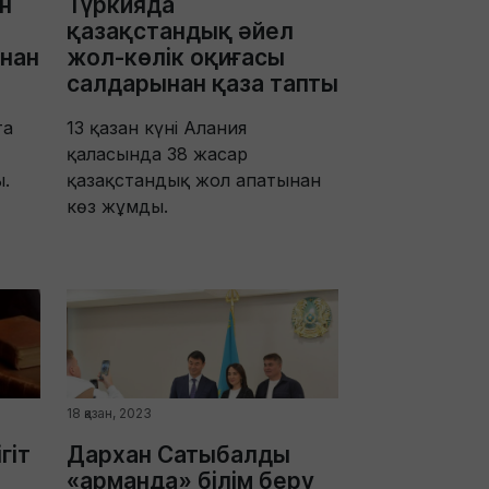
н
Түркияда
қазақстандық әйел
ынан
жол-көлік оқиғасы
салдарынан қаза тапты
та
13 қазан күні Алания
қаласында 38 жасар
.
қазақстандық жол апатынан
көз жұмды.
18 қазан, 2023
гіт
Дархан Сатыбалды
«арманда» білім беру