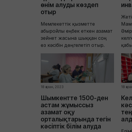
өнім алуды көздеп
инв
отыр
Жеті
Мемлекеттік қызметте
Мамы
абыройлы еңбек еткен азамат
Әмір
зейнет жасына шыққан соң
келг
өз кәсібін дөңгелетіп отыр.
қаб
18 қазан, 2023
18 қаз
Шымкентте 1500-ден
Кел
астам жұмыссыз
кәс
азамат оқу
тең
орталықтарында тегін
ал
кәсіптік білім алуда
Елім