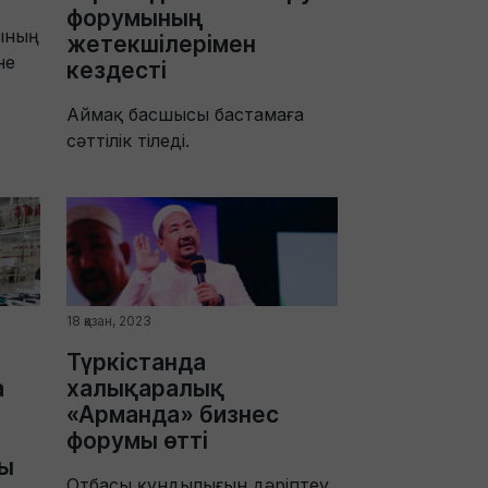
форумының
ының
жетекшілерімен
не
кездесті
Аймақ басшысы бастамаға
сәттілік тіледі.
18 қазан, 2023
Түркістанда
а
халықаралық
«Арманда» бизнес
форумы өтті
ы
Отбасы құндылығын дәріптеу,