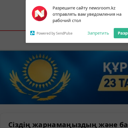
Subscribe to our
Разрешите сайту newsroom.kz
notifications!
отправлять вам уведомления на
To enable permission prompts, click on
Астана:
31°C
Алматы:
34°C
Шымк
рабочий стол
the notification icon
Запретить
Раз
Powered by SendPulse
Елорда
Сіздің жарнамаңыздың және ба