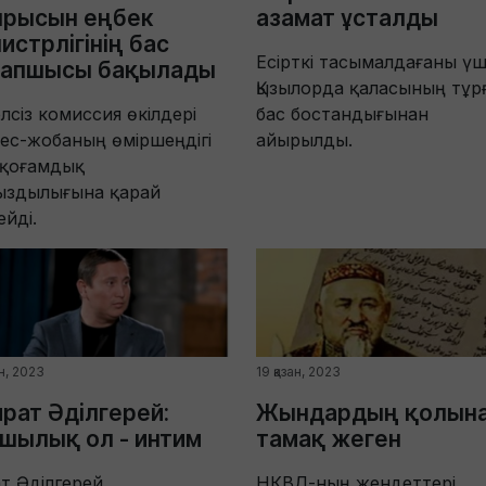
ырысын еңбек
азамат ұсталды
истрлігінің бас
Есірткі тасымалдағаны үш
рапшысы бақылады
Қызылорда қаласының тұ
лсіз комиссия өкілдері
бас бостандығынан
ес-жобаның өміршеңдігі
айырылды.
 қоғамдық
ыздылығына қарай
ейді.
ан, 2023
19 қазан, 2023
рат Әділгерей:
Жындардың қолын
шылық ол - интим
тамақ жеген
ат Әділгерей
НКВД-ның жендеттері