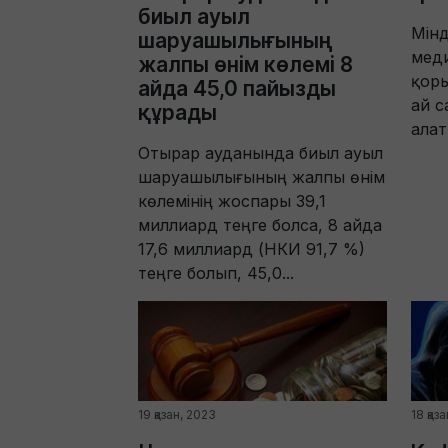
биыл ауыл
Мінд
шаруашылығының
мед
жалпы өнім көлемі 8
қор
айда 45,0 пайызды
ай 
құрады
алат
Отырар ауданында биыл ауыл
шаруашылығының жалпы өнім
көлемінің жоспары 39,1
миллиард теңге болса, 8 айда
17,6 миллиард (НКИ 91,7 %)
теңге болып, 45,0...
19 қазан, 2023
18 қаз