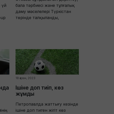
 үй
бала тәрбиесі және тұлғалық
даму мәселелері Түркістан
oup
төрінде талқыланды,
18 қазан, 2023
нда
Ішіне доп тиіп, көз
жұмды
Петропавлда жаттығу кезінде
інің
ішіне доп тиген жігіт көз