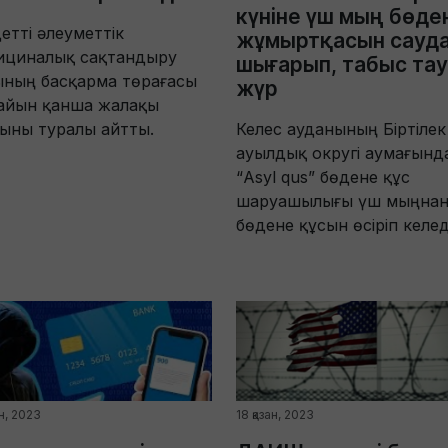
күніне үш мың бөде
етті әлеуметтік
жұмыртқасын сауда
ициналық сақтандыру
шығарып, табыс та
ының басқарма төрағасы
жүр
сайын қанша жалақы
ыны туралы айтты.
Келес ауданының Біртілек
ауылдық округі аумағынд
“Asyl qus” бөдене құс
шаруашылығы үш мыңнан
бөдене құсын өсіріп келед
ан, 2023
18 қазан, 2023