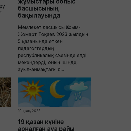
жұмыстары облыс
ру
басшысының
”
бақылауында
Мемлекет басшысы Қасым-
Жомарт Тоқаев 2023 жылдың
5 қазанында өткен
педагогтердың
республикалық съезінде елді
мекендерді, оның ішінде,
ауыл-аймақтағы б...
19 қазан, 2023
19 қазан күніне
арналған ауа райы