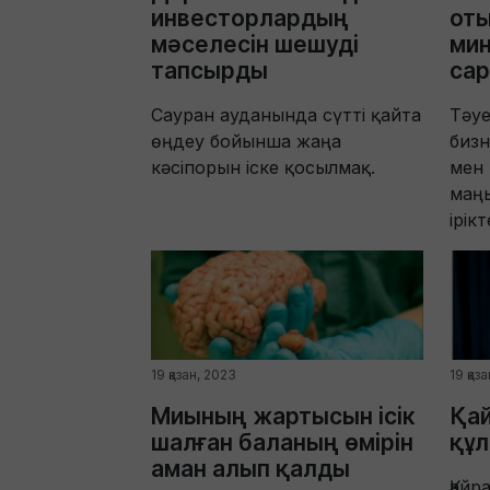
инвесторлардың
от
мәселесін шешуді
мин
тапсырды
са
Сауран ауданында сүтті қайта
Тәуе
өңдеу бойынша жаңа
бизн
кәсіпорын іске қосылмақ.
мен
маң
ірікт
19 қазан, 2023
19 қаз
Миының жартысын ісік
Қай
шалған баланың өмірін
құл
аман алып қалды
Қайр