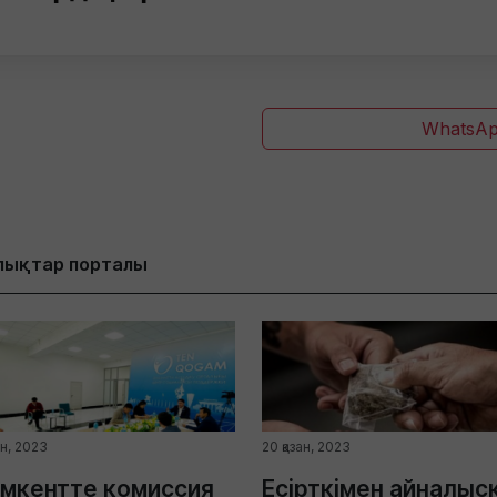
WhatsAp
лықтар порталы
ан, 2023
20 қазан, 2023
мкентте комиссия
Есірткімен айналыс