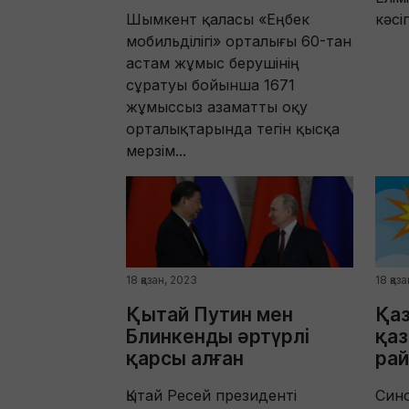
Шымкент қаласы «Еңбек
кәсі
мобильділігі» орталығы 60-тан
астам жұмыс берушінің
сұратуы бойынша 1671
жұмыссыз азаматты оқу
орталықтарында тегін қысқа
мерзім...
18 қазан, 2023
18 қаз
Қытай Путин мен
Қаз
Блинкенды әртүрлі
қаз
қарсы алған
ра
Қытай Ресей президенті
Син