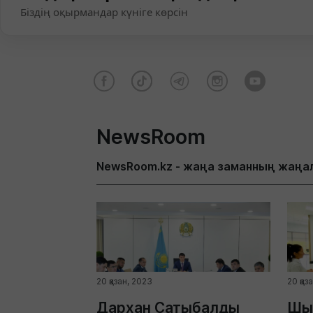
Біздің оқырмандар күніге көрсін
NewsRoom
NewsRoom.kz - жаңа заманның жаңа
20 қазан, 2023
20 қаз
Дархан Сатыбалды
Шы