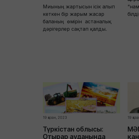
Миының жартысын ісік алып
“нам
кеткен бір жарым жасар
білді
баланың өмірін астаналық
дәрігерлер сақтап қалды.
19 қазан, 2023
19 қаз
Түркістан облысы:
МӘ
Отырар ауданында
қа