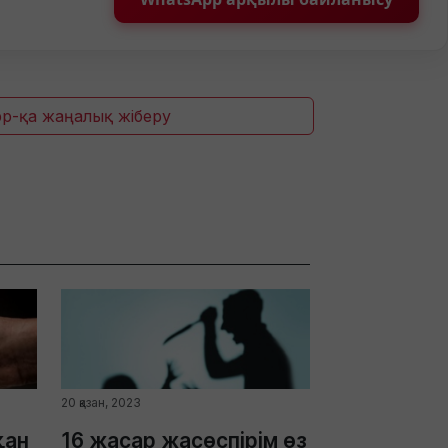
p-қа жаңалық жіберу
20 қазан, 2023
қан
16 жасар жасөспірім өз