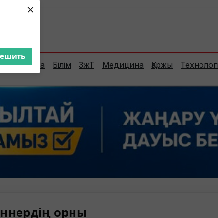
×
ент:
38°C
решить
Сараптама
Білім
ЗжТ
Медицина
Қаржы
Технолог
ннердің орны