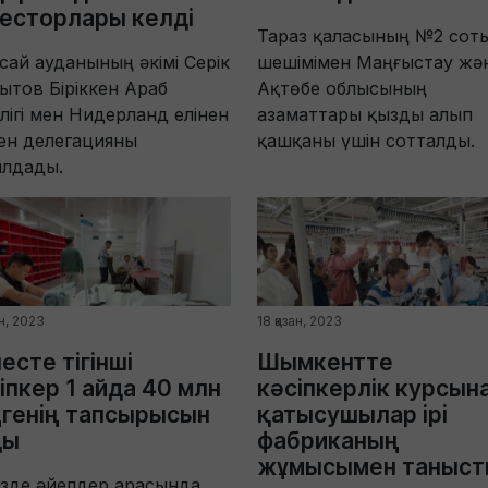
есторлары келді
Тараз қаласының №2 сот
сай ауданының әкімі Серік
шешімімен Маңғыстау жә
тов Біріккен Араб
Ақтөбе облысының
лігі мен Нидерланд елінен
азаматтары қызды алып
ен делегацияны
қашқаны үшін сотталды.
ылдады.
ан, 2023
18 қазан, 2023
есте тігінші
Шымкентте
іпкер 1 айда 40 млн
кәсіпкерлік курсын
генің тапсырысын
қатысушылар ірі
ды
фабриканың
жұмысымен таныст
ізде әйелдер арасында