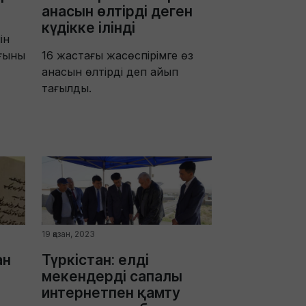
анасын өлтірді деген
күдікке ілінді
ін
рғыны
16 жастағы жасөспірімге өз
анасын өлтірді деп айып
тағылды.
19 қазан, 2023
ан
Түркістан: елді
мекендерді сапалы
интернетпен қамту