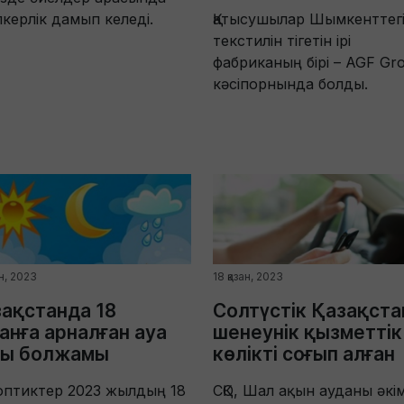
пкерлік дамып келеді.
Қатысушылар Шымкенттегі
текстилін тігетін ірі
фабриканың бірі – AGF Gr
кәсіпорнында болды.
ан, 2023
18 қазан, 2023
ақстанда 18
Солтүстік Қазақста
анға арналған ауа
шенеунік қызметтік
йы болжамы
көлікті соғып алған
оптиктер 2023 жылдың 18
СҚО, Шал ақын ауданы әкім