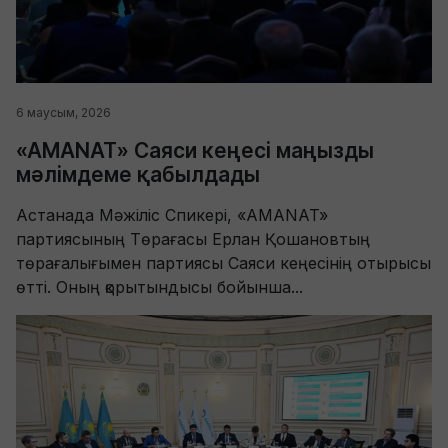
6 маусым, 2026
«AMANAT» Саяси кеңесі маңызды
мәлімдеме қабылдады
Астанада Мәжіліс Спикері, «AMANAT»
партиясының Төрағасы Ерлан Қошановтың
төрағалығымен партиясы Саяси кеңесінің отырысы
өтті. Оның қорытындысы бойынша...