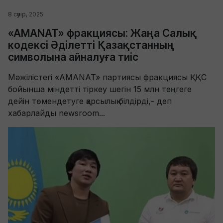
8 сәуір, 2025
«AMANAT» фракциясы: Жаңа Салық
кодексі Әділетті Қазақстанның
символына айналуға тиіс
Мәжілістегі «AMANAT» партиясы фракциясы ҚҚС
бойынша міндетті тіркеу шегін 15 млн теңгеге
дейін төмендетуге қарсылық білдірді,- деп
хабарлайды newsroom...