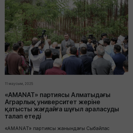
11 маусым, 2025
«AMANAT» партиясы Алматыдағы
Аграрлық университет жеріне
қатысты жағдайға шұғыл араласуды
талап етеді
«AMANAT» партиясы жанындағы Сыбайлас