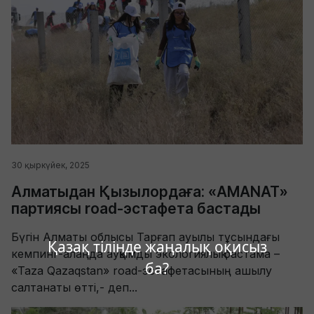
30 қыркүйек, 2025
Алматыдан Қызылордаға: «AMANAT»
партиясы road-эстафета бастады
Бүгін Алматы облысы Тарғап ауылы тұсындағы
Қазақ тілінде жаңалық оқисыз
кемпинг-алаңда ауқымды экологиялық бастама –
ба?
«Taza Qazaqstan» road-эстафетасының ашылу
салтанаты өтті,- деп...