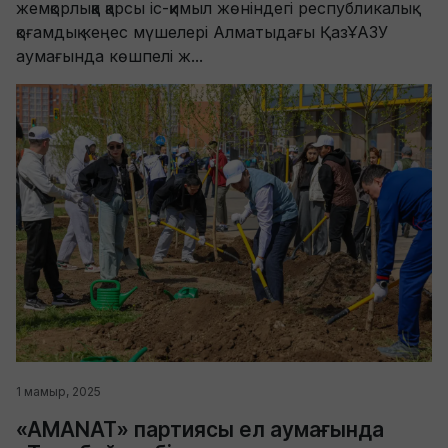
жемқорлыққа қарсы іс-қимыл жөніндегі республикалық
қоғамдық кеңес мүшелері Алматыдағы ҚазҰАЗУ
аумағында көшпелі ж...
1 мамыр, 2025
«AMANAT» партиясы ел аумағында