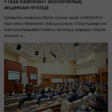
«Таза бейсенбі» экологиялық
акциясын өткізді
Қазақстан халқының бірлігі күніне орай «AMANAT»
партиясы Мемлекет басшысының «Таза Қазақстан»
жалпыхалықтық бастамасы аясында ауқымды «Бірлік
ағашы» э...