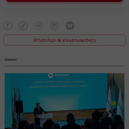
WhatsApp-қа жаңалық жіберу
AMANAT