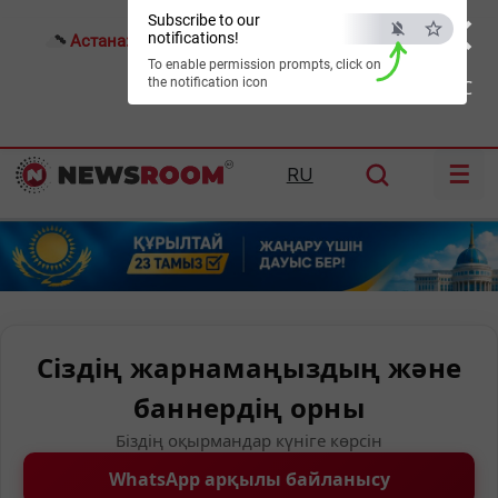
×
Subscribe to our
notifications!
Астана:
26°C
Алматы:
30°C
Шымкент:
34°C
To enable permission prompts, click on
the notification icon
ESC
☰
RU
Сіздің жарнамаңыздың және
баннердің орны
Біздің оқырмандар күніге көрсін
WhatsApp арқылы байланысу