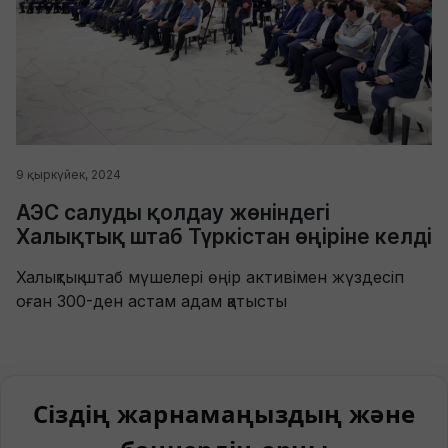
9 қыркүйек, 2024
АЭС салуды қолдау жөніндегі
Халықтық штаб Түркістан өңіріне келді
Халықтық штаб мүшелері өңір активімен жүздесіп
оған 300-ден астам адам қатысты
Сіздің жарнамаңыздың және