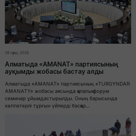
28 сәуір, 2026
Алматыда «AMANAT» партиясының
ауқымды жобасы бастау алды
Алматыда «AMANAT» партиясының «TURGYNDAR
AMANATY» жобасы аясында қалалық форум
семинар ұйымдастырылды. Оның барысында
көппәтерлі тұрғын үйлерді басқар...