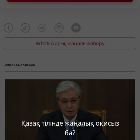
WhatsApp-қа жаңалық жіберу
Айбек Смадияров
Қазақ тілінде жаңалық оқисыз
ба?