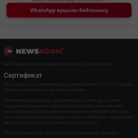
WhatsApp арқылы байланысу
Бүгінгі Қазақстан және әлемдегі жаңалықтар | Newsroom.kz
Сертификат
ҚР Ақпарат және коммуникациялар министрлігінің 25.05.2017 жылдан
№16544 «NewsRoom +» АА Куәлігі берілген.
Сайттағы материалдарды пайдаланғанда міндетті түрде сілтеме
берулеріңізді сұраймыз. Ақпараттық порталдағы авторлық және
басқа да құқықтар толығымен қорғалатынын ескертеміз. Автордың
жеке пікірі редакцияның көзқарасы болып саналмайды. Жарнама мен
түрлі хабарландыруларға жарнама беруші жауапты.
Портал жаңалықтары 18 жастан асқан оқырмандар назарына.