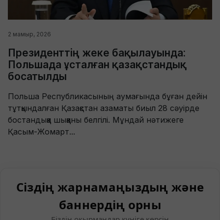
2 мамыр, 2026
Президенттің жеке бақылауында:
Польшада ұсталған қазақстандық
босатылды
Польша Республикасының аумағында бұған дейін
тұтқындалған Қазақстан азаматы биыл 28 сәуірде
бостандыққа шыққаны белгілі. Мұндай нәтижеге
Қасым-Жомарт...
Сіздің жарнамаңыздың және
баннердің орны
Біздің оқырмандар күніге көрсін