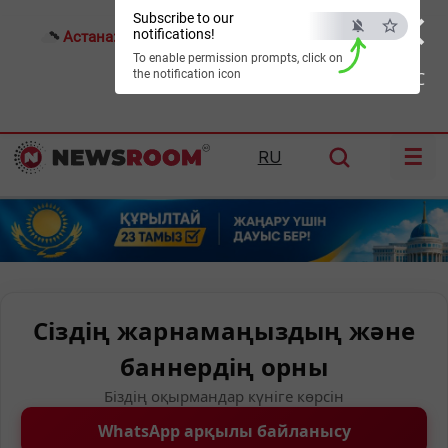
×
Subscribe to our
notifications!
Астана:
22°C
Алматы:
28°C
Шымкент:
31°C
To enable permission prompts, click on
the notification icon
ESC
☰
RU
Сіздің жарнамаңыздың және
баннердің орны
Біздің оқырмандар күніге көрсін
WhatsApp арқылы байланысу