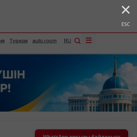
×
ESC
☰
ия
Туризм
auto.room
RU
WhatsApp арқылы байланысу