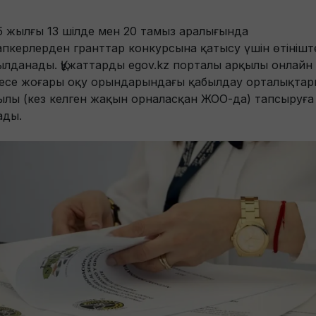
5 жылғы 13 шілде мен 20 тамыз аралығында
апкерлерден гранттар конкурсына қатысу үшін өтінішт
ылданады. Құжаттарды egov.kz порталы арқылы онлайн
есе жоғары оқу орындарындағы қабылдау орталықтар
ылы (кез келген жақын орналасқан ЖОО-да) тапсыруға
ады.