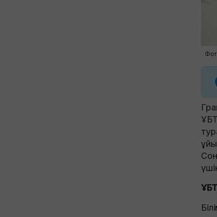
Фот
Гра
ҰБТ
тур
ұйы
Сон
үші
ҰБТ
Біл