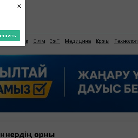
×
ент:
34°C
решить
Сараптама
Білім
ЗжТ
Медицина
Қаржы
Технолог
ннердің орны