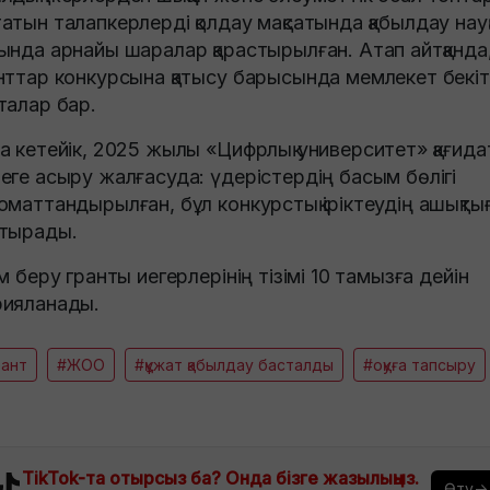
атын талапкерлерді қолдау мақсатында қабылдау нау
ында арнайы шаралар қарастырылған. Атап айтқанда
нттар конкурсына қатысу барысында мемлекет бекі
талар бар.
а кетейік, 2025 жылы «Цифрлық университет» қағид
еге асыру жалғасуда: үдерістердің басым бөлігі
оматтандырылған, бұл конкурстық іріктеудің ашықты
тырады.
ім беру гранты иегерлерінің тізімі 10 тамызға дейін
ияланады.
рант
#ЖОО
#құжат қабылдау басталды
#оқуға тапсыру
TikTok-та отырсыз ба? Онда бізге жазылыңыз.
Өту→