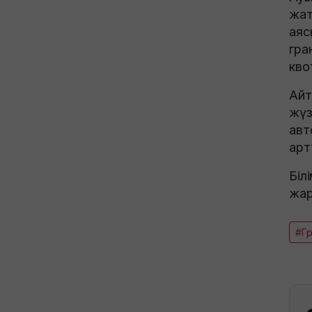
жат
аяс
гра
кво
Айт
жүз
авт
арт
Біл
жар
#Г