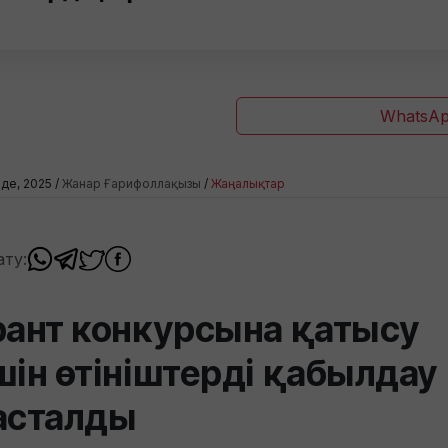
WhatsAp
лде, 2025 /
Жанар Ғарифоллақызы
/
Жаңалықтар
ату:
рант конкурсына қатысу
шін өтініштерді қабылдау
асталды