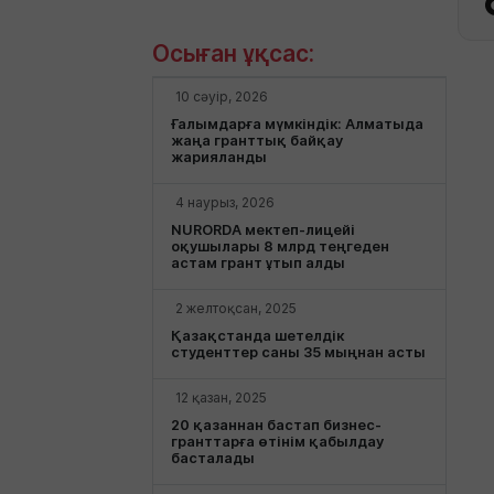
Осыған ұқсас:
10 сәуір, 2026
Ғалымдарға мүмкіндік: Алматыда
жаңа гранттық байқау
жарияланды
4 наурыз, 2026
NURORDA мектеп-лицейі
оқушылары 8 млрд теңгеден
астам грант ұтып алды
2 желтоқсан, 2025
Қазақстанда шетелдік
студенттер саны 35 мыңнан асты
12 қазан, 2025
20 қазаннан бастап бизнес-
гранттарға өтінім қабылдау
басталады