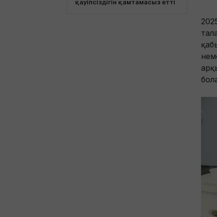
қауіпсіздігін қамтамасыз етті
202
тал
қаб
нем
арқ
бол