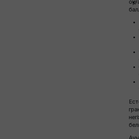
оқу
бал
Ест
гра
нег
белг
Ауы