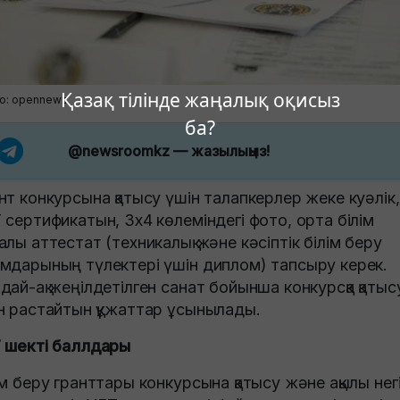
Қазақ тілінде жаңалық оқисыз
о: opennews
ба?
@newsroomkz
— жазылыңыз!
нт конкурсына қатысу үшін талапкерлер жеке куәлік,
 сертификатын, 3х4 көлеміндегі фото, орта білім
алы аттестат (техникалық және кәсіптік білім беру
мдарының түлектері үшін диплом) тапсыру керек.
дай-ақ жеңілдетілген санат бойынша конкурсқа қатыс
н растайтын құжаттар ұсынылады.
 шекті баллдары
ім беру гранттары конкурсына қатысу және ақылы нег