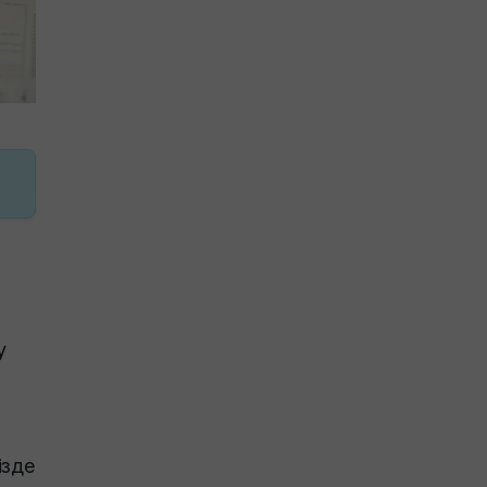
у
ізде