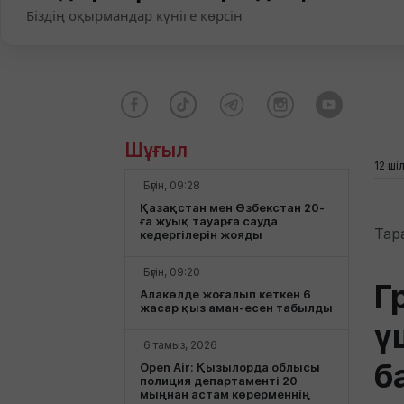
Біздің оқырмандар күніге көрсін
Шұғыл
12 ші
Бүгін, 09:28
Қазақстан мен Өзбекстан 20-
ға жуық тауарға сауда
Тар
кедергілерін жояды
Бүгін, 09:20
Г
Алакөлде жоғалып кеткен 6
жасар қыз аман-есен табылды
ү
6 тамыз, 2026
б
Open Air: Қызылорда облысы
полиция департаменті 20
мыңнан астам көрерменнің