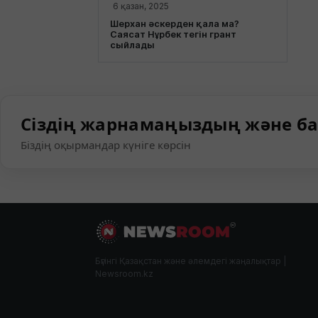
6 қазан, 2025
Шерхан әскерден қала ма?
Саясат Нұрбек тегін грант
сыйлады
Сіздің жарнамаңыздың және ба
Біздің оқырмандар күніге көрсін
Бүгінгі Қазақстан және әлемдегі жаңалықтар |
Newsroom.kz