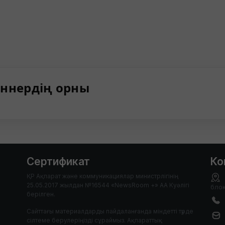
ннердің орны
Сертификат
Ко
ҚР Ақпарат және коммуникациялар министрлігінің
25.05.2017 жылдан №16544 «NewsRoom +» АА Куәлігі
блок
берілген.
Сайттағы материалдарды пайдаланғанда міндетті түрде
сілтеме берулеріңізді сұраймыз. Ақпараттық