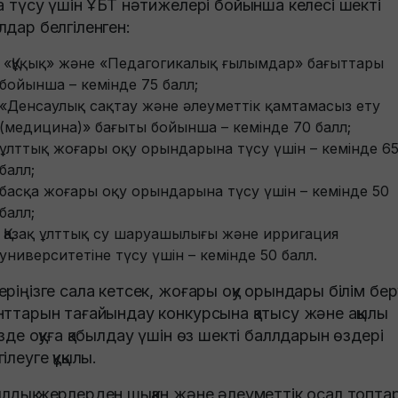
ға түсу үшін ҰБТ нәтижелері бойынша келесі шекті
лдар белгіленген:
«Құқық» және «Педагогикалық ғылымдар» бағыттары
бойынша – кемінде 75 балл;
«Денсаулық сақтау және әлеуметтік қамтамасыз ету
(медицина)» бағыты бойынша – кемінде 70 балл;
ұлттық жоғары оқу орындарына түсу үшін – кемінде 6
балл;
басқа жоғары оқу орындарына түсу үшін – кемінде 50
балл;
Қазақ ұлттық су шаруашылығы және ирригация
университетіне түсу үшін – кемінде 50 балл.
еріңізге сала кетсек, жоғары оқу орындары білім бе
нттарын тағайындау конкурсына қатысу және ақылы
ізде оқуға қабылдау үшін өз шекті баллдарын өздері
ілеуге құқылы.
лдық жерлерден шыққан және әлеуметтік осал топта