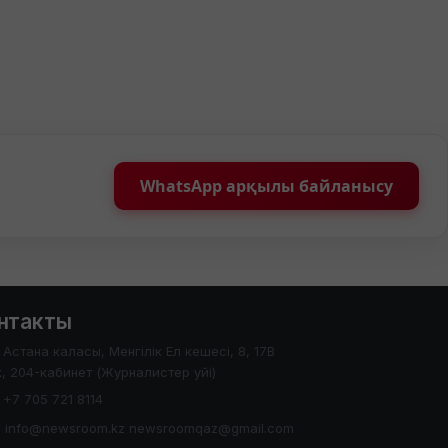
WhatsApp арқылы байланысу
нтакты
Астана каласы, Менгілік Ел кешесі, 8, 17В
, 204-кабинет (Журналистер уйі)
+7 705 721 8114
info@newsroom.kz newsroomqaz@gmail.com