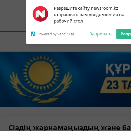
Subscribe to our
Разрешите сайту newsroom.kz
notifications!
отправлять вам уведомления на
To enable permission prompts, click on
Астана:
25°C
Алматы:
31°C
Шымк
рабочий стол
the notification icon
Запретить
Раз
Powered by SendPulse
Елорда
Сіздің жарнамаңыздың және ба