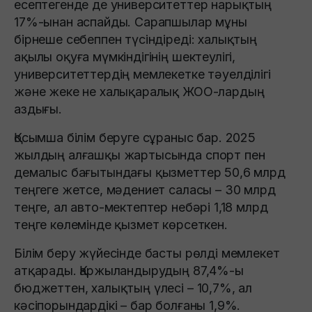
есептегенде де университеттер нарықтың
17%-ынан аспайды. Сарапшылар мұны
бірнеше себеппен түсіндіреді: халықтың
ақылы оқуға мүмкіндігінің шектеулігі,
университеттердің мемлекетке тәуелділігі
және жеке не халықаралық ЖОО-лардың
аздығы.
Қосымша білім беруге сұраныс бар. 2025
жылдың алғашқы жартысында спорт пен
демалыс бағытындағы қызметтер 50,6 млрд
теңгеге жетсе, мәдениет саласы – 30 млрд
теңге, ал авто-мектептер небәрі 1,18 млрд
теңге көлемінде қызмет көрсеткен.
Білім беру жүйесінде басты рөлді мемлекет
атқарады. Қаржыландырудың 87,4%-ы
бюджеттен, халықтың үлесі – 10,7%, ал
кәсіпорындардікі – бар болғаны 1,9%.