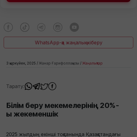
WhatsApp-қа жаңалық жіберу
3 қыркүйек, 2025 /
Жанар Ғарифоллақызы
/
Жаңалықтар
Тарату:
Білім беру мекемелерінің 20%-
ы жекеменшік
2025 жылдың екінші тоқсанында Қазақстандағы