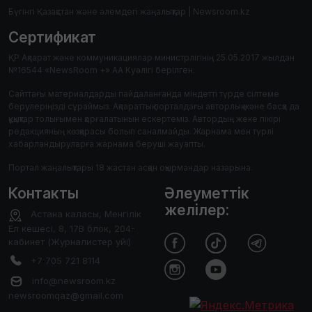
Бүгінгі Қазақстан және әлемдегі жаңалықтар | Newsroom.kz
Сертификат
ҚР Ақпарат және коммуникациялар министрлігінің 25.05.2017 жылдан
№16544 «NewsRoom +» АА Куәлігі берілген.
Сайттағы материалдарды пайдаланғанда міндетті түрде сілтеме
берулеріңізді сұраймыз. Ақпараттық порталдағы авторлық және басқа да
құқықтар толығымен қорғалатынын ескертеміз. Автордың жеке пікірі
редакцияның көзқарасы болып саналмайды. Жарнама мен түрлі
хабарландыруларға жарнама беруші жауапты.
Портал жаңалықтары 18 жастан асқан оқырмандар назарына.
Контакты
Әлеуметтік
желілер:
Астана каласы, Менгілік
Ел кешесі, 8, 17В блок, 204-
кабинет (Журналистер уйі)
+7 705 721 8114
info@newsroom.kz
newsroomqaz@gmail.com