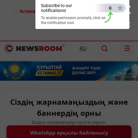
×
Subscribe to our
notifications!
Астана:
17°C
Алматы:
23°C
Шымкент:
26°C
To enable permission prompts, click on
the notification icon
ESC
☰
RU
Сіздің жарнамаңыздың және
баннердің орны
Біздің оқырмандар күніге көрсін
WhatsApp арқылы байланысу