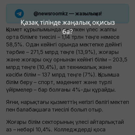
@newsroomkz
— жазылыңыз!
Қазақ тілінде жаңалық оқисыз
Қызмет құрылымында ең үлкен үлес жалпы
ба?
орта білімге тиесілі – 1,14 трлн теңге немесе
58,5%. Одан кейінгі орында мектепке дейінгі
тәрбие – 271,5 млрд теңге (13,9%), жоғары
және жоғары оқу орнынан кейінгі білім – 203,5
млрд теңге (10,4%), ал техникалық және
кәсіби білім – 137 млрд теңге (7%). Қосымша
білім беру – спорт, мәдениет және түрлі
үйірмелер – бар болғаны 4%-ды құрайды.
Яғни, нарықтағы қызметтің негізгі бөлігі мектеп
пен балабақшаға тиесілі болып отыр.
Жоғары білім секторының үлесі айтарлықтай
аз – небәрі 10,4%. Колледждерді қоса