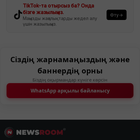
TikTok-та отырсыз ба? Онда
бізге жазылыңыз.
Өту→
Маңызды жаңалықтарды жедел алу
үшін жазылыңыз.
Сіздің жарнамаңыздың және
баннердің орны
Біздің оқырмандар күніге көрсін
WhatsApp арқылы байланысу