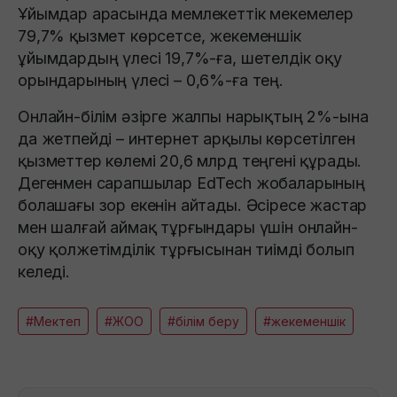
Ұйымдар арасында мемлекеттік мекемелер
79,7% қызмет көрсетсе, жекеменшік
ұйымдардың үлесі 19,7%-ға, шетелдік оқу
орындарының үлесі – 0,6%-ға тең.
Онлайн-білім әзірге жалпы нарықтың 2%-ына
да жетпейді – интернет арқылы көрсетілген
қызметтер көлемі 20,6 млрд теңгені құрады.
Дегенмен сарапшылар EdTech жобаларының
болашағы зор екенін айтады. Әсіресе жастар
мен шалғай аймақ тұрғындары үшін онлайн-
оқу қолжетімділік тұрғысынан тиімді болып
келеді.
#Мектеп
#ЖОО
#білім беру
#жекеменшік