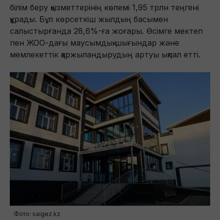
білім беру қызметтерінің көлемі 1,95 трлн теңгені
құрады. Бұл көрсеткіш жылдың басымен
салыстырғанда 28,6%-ға жоғары. Өсімге мектеп
пен ЖОО-дағы маусымдық шығындар және
мемлекеттік қаржыландырудың артуы ықпал етті.
Фото: saigez.kz