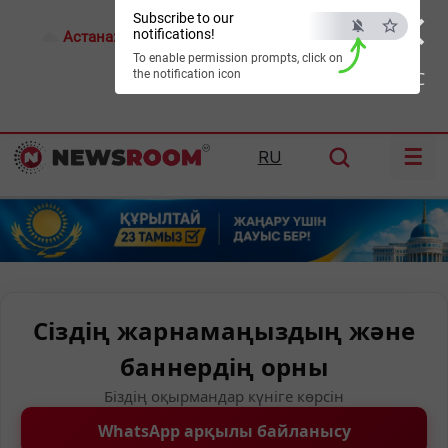
×
Subscribe to our
notifications!
Астана:
17°C
Алматы:
21°C
Шымкент:
24°C
To enable permission prompts, click on
the notification icon
ESC
☰
RU
Сіздің жарнамаңыздың және
баннердің орны
Біздің оқырмандар күніге көрсін
WhatsApp арқылы байланысу