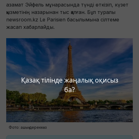
азамат Эйфель мұнарасында түнді өткізіп, күзет
қызметінің назарынан тыс қалған. Бұл туралы
newsroom.kz Le Parisien басылымына сілтеме
жасап хабарлайды.
Қазақ тілінде жаңалық оқисыз
ба?
Фото: ашық дереккөз