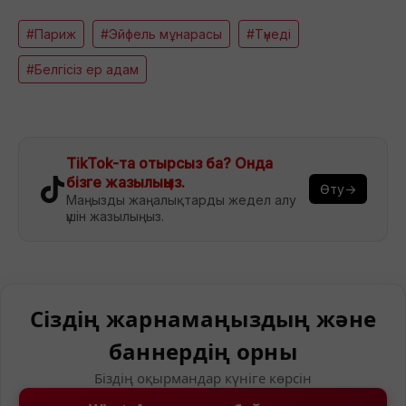
#Париж
#Эйфель мұнарасы
#Түнеді
#Белгісіз ер адам
TikTok-та отырсыз ба? Онда
бізге жазылыңыз.
Өту→
Маңызды жаңалықтарды жедел алу
үшін жазылыңыз.
Сіздің жарнамаңыздың және
баннердің орны
Біздің оқырмандар күніге көрсін