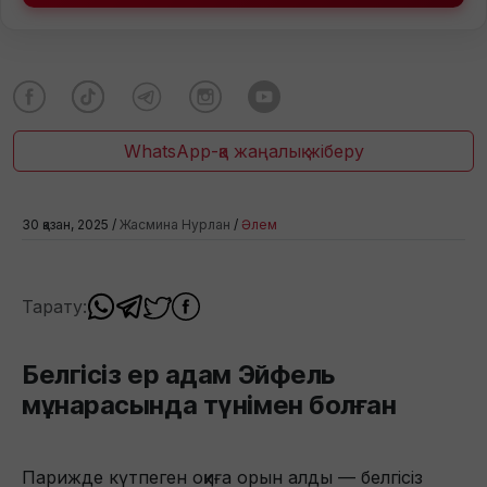
WhatsApp-қа жаңалық жіберу
30 қазан, 2025 /
Жасмина Нурлан
/
Әлем
Тарату:
Белгісіз ер адам Эйфель
мұнарасында түнімен болған
Парижде күтпеген оқиға орын алды — белгісіз