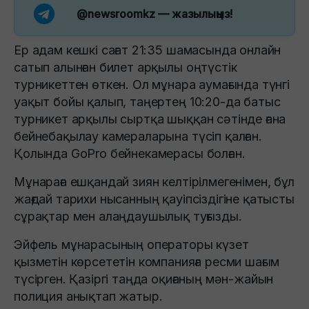
@newsroomkz
— жазылыңыз!
Ер адам кешкі сағат 21:35 шамасында онлайн
сатып алынған билет арқылы оңтүстік
турникеттен өткен. Ол мұнара аумағында түнгі
уақыт бойы қалып, таңертең 10:20-да батыс
турникет арқылы сыртқа шыққан сәтінде ғана
бейнебақылау камераларына түсіп қалған.
Қолында GoPro бейнекамерасы болған.
Мұнараға ешқандай зиян келтірілмегенімен, бұл
жағдай тарихи нысанның қауіпсіздігіне қатысты
сұрақтар мен алаңдаушылық туғызды.
Эйфель мұнарасының операторы күзет
қызметін көрсететін компанияға ресми шағым
түсірген. Қазіргі таңда оқиғаның мән-жайын
полиция анықтап жатыр.