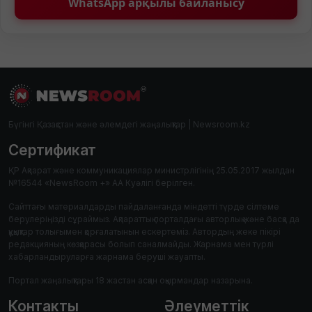
WhatsApp арқылы байланысу
Бүгінгі Қазақстан және әлемдегі жаңалықтар | Newsroom.kz
Сертификат
ҚР Ақпарат және коммуникациялар министрлігінің 25.05.2017 жылдан
№16544 «NewsRoom +» АА Куәлігі берілген.
Сайттағы материалдарды пайдаланғанда міндетті түрде сілтеме
берулеріңізді сұраймыз. Ақпараттық порталдағы авторлық және басқа да
құқықтар толығымен қорғалатынын ескертеміз. Автордың жеке пікірі
редакцияның көзқарасы болып саналмайды. Жарнама мен түрлі
хабарландыруларға жарнама беруші жауапты.
Портал жаңалықтары 18 жастан асқан оқырмандар назарына.
Контакты
Әлеуметтік