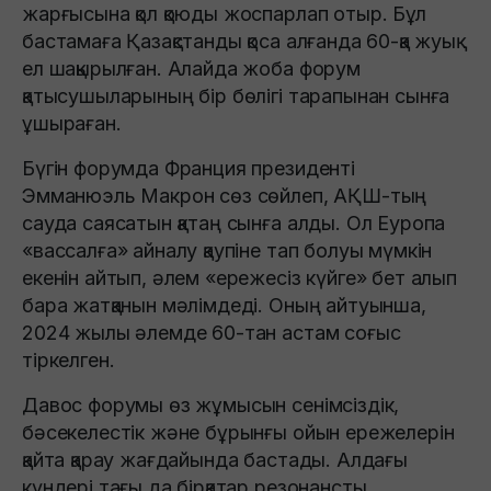
жарғысына қол қоюды жоспарлап отыр. Бұл
бастамаға Қазақстанды қоса алғанда 60-қа жуық
ел шақырылған. Алайда жоба форум
қатысушыларының бір бөлігі тарапынан сынға
ұшыраған.
Бүгін форумда Франция президенті
Эмманюэль Макрон сөз сөйлеп, АҚШ-тың
сауда саясатын қатаң сынға алды. Ол Еуропа
«вассалға» айналу қаупіне тап болуы мүмкін
екенін айтып, әлем «ережесіз күйге» бет алып
бара жатқанын мәлімдеді. Оның айтуынша,
2024 жылы әлемде 60-тан астам соғыс
тіркелген.
Давос форумы өз жұмысын сенімсіздік,
бәсекелестік және бұрынғы ойын ережелерін
қайта қарау жағдайында бастады. Алдағы
күндері тағы да бірқатар резонансты