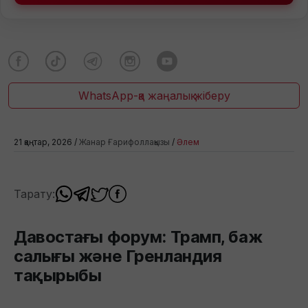
WhatsApp-қа жаңалық жіберу
21 қаңтар, 2026 /
Жанар Ғарифоллақызы
/
Әлем
Тарату:
Давостағы форум: Трамп, баж
салығы және Гренландия
тақырыбы