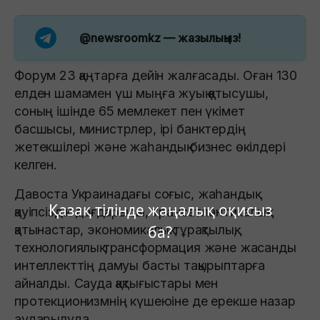
@newsroomkz
— жазылыңыз!
Форум 23 қаңтарға дейін жалғасады. Оған 130
елден шамамен үш мыңға жуық қатысушы,
соның ішінде 65 мемлекет пен үкімет
басшысы, министрлер, ірі банктердің
жетекшілері және жаһандық бизнес өкілдері
келген.
Давоста Украинадағы соғыс, жаһандық
Қазақ тілінде жаңалық оқисыз
қауіпсіздік дағдарысы, трансатлантикалық
қатынастар, экономикалық тұрақтылық,
ба?
технологиялық трансформация және жасанды
интеллекттің дамуы басты тақырыптарға
айналды. Сауда қақтығыстары мен
протекционизмнің күшеюіне де ерекше назар
аударылуда.