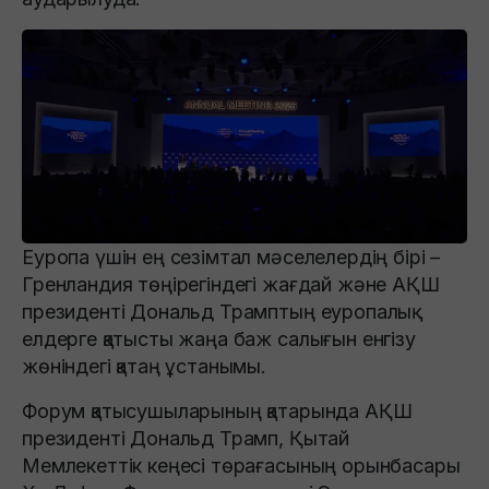
Еуропа үшін ең сезімтал мәселелердің бірі –
Гренландия төңірегіндегі жағдай және АҚШ
президенті Дональд Трамптың еуропалық
елдерге қатысты жаңа баж салығын енгізу
жөніндегі қатаң ұстанымы.
Форум қатысушыларының қатарында АҚШ
президенті Дональд Трамп, Қытай
Мемлекеттік кеңесі төрағасының орынбасары