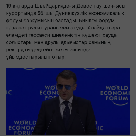
19 қаңтарда Швейцариядағы Давос тау шаңғысы
курортында 56-шы Дүниежүзілік экономикалық
форум өз жұмысын бастады. Биылғы форум
«Диалог рухы» ұранымен өтуде. Алайда шара
әлемдегі геосаяси шиеленістің күшеюі, сауда
соғыстары мен қарулы қақтығыстар санының
рекордтық деңгейге жетуі аясында
ұйымдастырылып отыр.