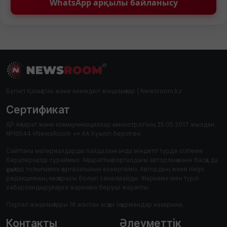
WhatsApp арқылы байланысу
Бүгінгі Қазақстан және әлемдегі жаңалықтар | Newsroom.kz
Сертификат
ҚР Ақпарат және коммуникациялар министрлігінің 25.05.2017 жылдан
№16544 «NewsRoom +» АА Куәлігі берілген.
Сайттағы материалдарды пайдаланғанда міндетті түрде сілтеме
берулеріңізді сұраймыз. Ақпараттық порталдағы авторлық және басқа да
құқықтар толығымен қорғалатынын ескертеміз. Автордың жеке пікірі
редакцияның көзқарасы болып саналмайды. Жарнама мен түрлі
хабарландыруларға жарнама беруші жауапты.
Портал жаңалықтары 18 жастан асқан оқырмандар назарына.
Контакты
Әлеуметтік