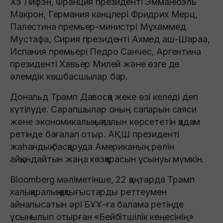
Хэ Лифэн, Франция президенті Эмманюэль
Макрон, Германия канцлері Фридрих Мерц,
Палестина премьер-министрі Мұхаммед
Мустафа, Сирия президенті Ахмед аш-Шараа,
Испания премьері Педро Санчес, Аргентина
президенті Хавьер Милей және өзге де
әлемдік көшбасшылар бар.
Дональд Трамп Давосқа жеке өзі келеді деп
күтілуде. Сарапшылар оның сапарын саяси
және экономикалық ықпалын көрсететін қадам
ретінде бағалап отыр. АҚШ президенті
жаһандық басқаруда Американың рөлін
айқындайтын жаңа көзқарасын ұсынуы мүмкін.
Bloomberg мәліметінше, 22 қаңтарда Трамп
халықаралық қақтығыстарды реттеумен
айналысатын әрі БҰҰ-ға балама ретінде
ұсынылып отырған «Бейбітшілік кеңесінің»