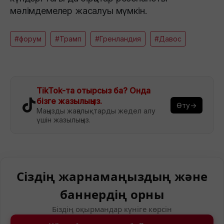
мәлімдемелер жасалуы мүмкін.
#форум
#Трамп
#Гренландия
#Давос
TikTok-та отырсыз ба? Онда
бізге жазылыңыз.
Өту→
Маңызды жаңалықтарды жедел алу
үшін жазылыңыз.
Сіздің жарнамаңыздың және
баннердің орны
Біздің оқырмандар күніге көрсін