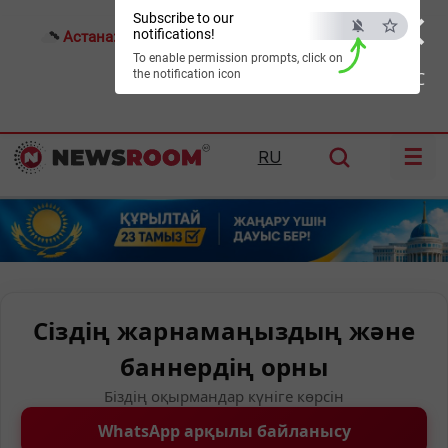
×
Subscribe to our
notifications!
Астана:
25°C
Алматы:
31°C
Шымкент:
34°C
To enable permission prompts, click on
the notification icon
ESC
☰
RU
Сіздің жарнамаңыздың және
баннердің орны
Біздің оқырмандар күніге көрсін
WhatsApp арқылы байланысу