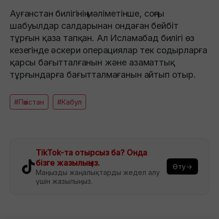
Ауғанстан билігінің мәліметінше, соңғы
шабуылдар салдарынан ондаған бейбіт
тұрғын қаза тапқан. Ал Исламабад билігі өз
кезегінде әскери операциялар тек содырларға
қарсы бағытталғанын және азаматтық
тұрғындарға бағытталмағанын айтып отыр.
#Пәкістан
#Кабул
TikTok-та отырсыз ба? Онда
бізге жазылыңыз.
Өту→
Маңызды жаңалықтарды жедел алу
үшін жазылыңыз.