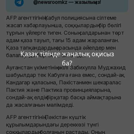
@newsroomkz
— жазылыңыз!
AFP агенттігінің Кабул полициясына сілтеме
жасап хабарлауынша, соққылардың бір бөлігі
тұрғын үйлерге тиген. Соның салдарынан төрт
адам қаза тауып, тағы 15 адам жараланған.
Қаза тапқандардың арасында әйелдер мен
Қазақ тілінде жаңалық оқисыз
балалар да бар екені айтылды.
ба?
Ауғанстан үкіметінің өкілі Забихулла Муджахид
шабуылдар тек Кабулға ғана емес, сондай-ақ
Кандагар қаласына, Пәкістанмен шекаралас
Пактия және Пактика провинцияларына,
сондай-ақ елдің бірқатар басқа аймақтарына
да жасалғанын мәлімдеді.
AFP агенттігінің Пәкістан күштік
құрылымдарындағы дереккөзі түнгі
соққылардың болғанын растады. Оның