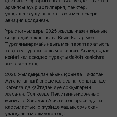
қақтығыстар орын алған. Сол кезде Пәкістан
армиясы ауыр артиллерия, танктер,
ұшқышсыз ұшу аппараттары мен әскери
авиация қолданған.
Ұрыс қимылдары 2025 жылдың қазан айының
соңына дейін жалғасты. Кейін Катар мен
Түркияның арағайындығымен тараптар атысты
тоқтату туралы келісімге келген. Алайда одан
кейінгі келіссөздер тұрақты бейбіт келісімге
жеткізген жоқ.
2026 жылдың ақпан айының соңында Пәкістан
Ауғанстанның бірнеше қаласына, соның ішінде
Кабулға да қайтадан әуе соққыларын
жасаған. Сол кезде Пәкістанның қорғаныс
министрі Хаваджа Асиф екі ел арасындағы
қарсыластық іс жүзінде «ашық соғысқа»
ұласқанын мәлімдеген еді.