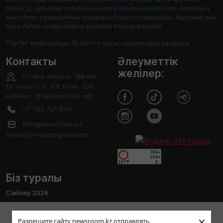
басқа да құқықтар толығымен қорғалатынын ескертеміз. Автордың
жеке пікірі редакцияның көзқарасы болып саналмайды. Жарнама мен
түрлі хабарландыруларға жарнама беруші жауапты.
Портал жаңалықтары 18 жастан асқан оқырмандар назарына.
Контакты
Әлеуметтік
желілер:
Астана каласы, Мәнгілік
Ел кешесі, 8, 17В блок, 204-
кабинет (Журналистер уйі)
+7 705 721 8114
info@newsroom.kz
newsroomqaz@gmail.com
Біз туралы
Сайлау 2026
Редакция
Пайдаланушы тәжірибесін жақсарту
×
Сайтты қолдану ережесі
Разрешите сайту newsroom.kz отправлять