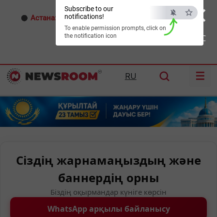
×
Subscribe to our
notifications!
Астана:
24°C
Алматы:
26°C
Шымкент:
28°C
To enable permission prompts, click on
the notification icon
ESC
☰
RU
Сіздің жарнамаңыздың және
баннердің орны
Біздің оқырмандар күніге көрсін
WhatsApp арқылы байланысу