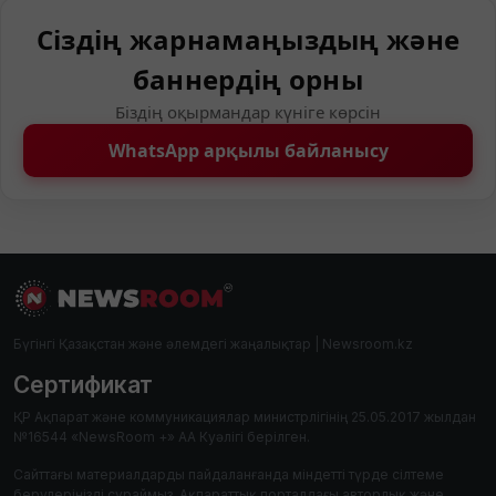
Сіздің жарнамаңыздың және
баннердің орны
Біздің оқырмандар күніге көрсін
WhatsApp арқылы байланысу
Бүгінгі Қазақстан және әлемдегі жаңалықтар | Newsroom.kz
Сертификат
ҚР Ақпарат және коммуникациялар министрлігінің 25.05.2017 жылдан
№16544 «NewsRoom +» АА Куәлігі берілген.
Сайттағы материалдарды пайдаланғанда міндетті түрде сілтеме
берулеріңізді сұраймыз. Ақпараттық порталдағы авторлық және