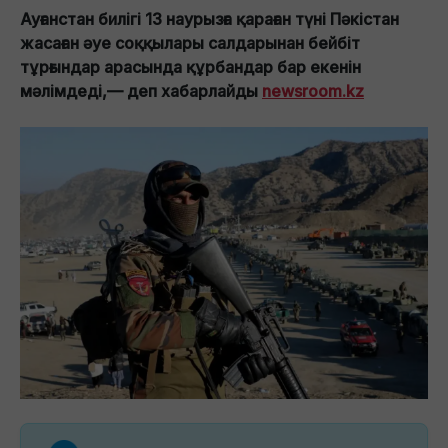
Ауғанстан билігі 13 наурызға қараған түні Пәкістан
жасаған әуе соққылары салдарынан бейбіт
тұрғындар арасында құрбандар бар екенін
мәлімдеді,— деп хабарлайды
newsroom.kz