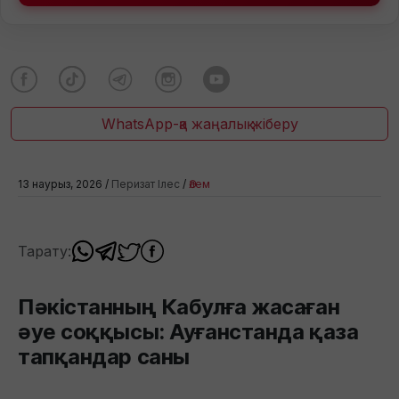
WhatsApp-қа жаңалық жіберу
13 наурыз, 2026 /
Перизат Ілес
/
Әлем
Тарату:
Пәкістанның Кабулға жасаған
әуе соққысы: Ауғанстанда қаза
тапқандар саны