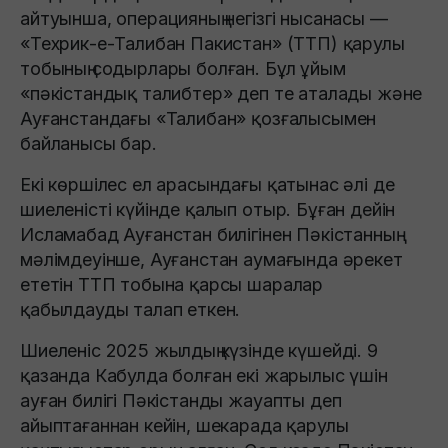
айтуынша, операцияның негізгі нысанасы —
«Техрик-е-Талибан Пакистан» (ТТП) қарулы
тобының содырлары болған. Бұл ұйым
«пәкістандық талибтер» деп те аталады және
Ауғанстандағы «Талибан» қозғалысымен
байланысы бар.
Екі көршілес ел арасындағы қатынас әлі де
шиеленісті күйінде қалып отыр. Бұған дейін
Исламабад Ауғанстан билігінен Пәкістанның
мәлімдеуінше, Ауғанстан аумағында әрекет
ететін ТТП тобына қарсы шаралар
қабылдауды талап еткен.
Шиеленіс 2025 жылдың күзінде күшейді. 9
қазанда Кабулда болған екі жарылыс үшін
ауған билігі Пәкістанды жауапты деп
айыптағаннан кейін, шекарада қарулы