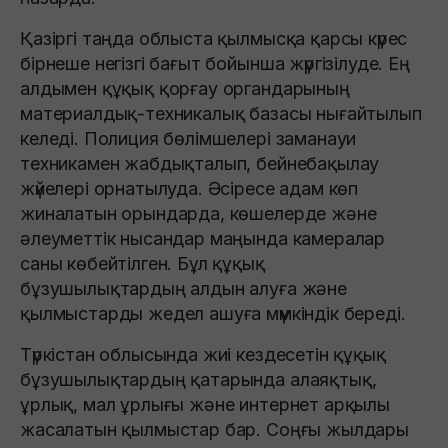
Қазіргі таңда облыста қылмысқа қарсы күрес
бірнеше негізгі бағыт бойынша жүргізілуде. Ең
алдымен құқық қорғау органдарының
материалдық-техникалық базасы нығайтылып
келеді. Полиция бөлімшелері заманауи
техникамен жабдықталып, бейнебақылау
жүйелері орнатылуда. Әсіресе адам көп
жиналатын орындарда, көшелерде және
әлеуметтік нысандар маңында камералар
саны көбейтілген. Бұл құқық
бұзушылықтардың алдын алуға және
қылмыстарды жедел ашуға мүмкіндік береді.
Түркістан облысында жиі кездесетін құқық
бұзушылықтардың қатарында алаяқтық,
ұрлық, мал ұрлығы және интернет арқылы
жасалатын қылмыстар бар. Соңғы жылдары