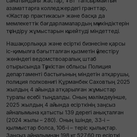
санатындағы жастар, ҰБТ тапсырмайтын
азаматтарға колледжердегі гранттар,
«Жастар практикасы» және басқа да
мемлекеттік бағдарламалардың мүмкіндіктерін
түсіндіру жұмыстарын күшейтуді міндеттеді.
Нашақорлыққа және есірткі бизнесіне қарсы
іс-қимылға бағытталған қызметін үйлестіру
жөніндегі ведомствоаралық штаб
отырысында Түркістан облысы Полиция
департаменті бастығының міндетін атқарушы,
полиция полковнигі Құрманбек Саховтың 2025
жылдың 4 айында атқарылған жұмыстар
туралы есебі тыңдалды. Оның мәлімдеуінше,
2025 жылдың 4 айында есірткінің заңсыз
айналымына қатысты 139 дерегі анықталған
(2024 жылы – 280). Оның ішінде, 33-і –
қылмыстар болса, 106-і – теріс қылықтар.
Заңсыз айналымнан 198 кг 527,60 гр есірткі