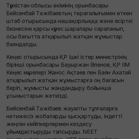
Түркістан облысы әкімінің орынбасары
Бейсенбай Тәжібаевтың төрағалығымен өткен
штаб отырысында нашақорлыққа және есірткі
бизнесіне қарсы күрес шаралары сараланып,
осы бағытта атқарылып жатқан жұмыстар
баяндалды.
Кеңес отырысында ҚР Ішкі істер министрінің
бірінші орынбасары Бауыржан Әленов, ҚР ІІМ
Кеңес мүшелері Жанос Ақтаев пен Баян Ахатай
атқарылып жатқан жұмыстарға оң бағасын
беріп, жұмысты жандандыру бойынша
ұсыныстарын жеткізді.
Бейсенбай Тәжібаев жауапты тұлғаларға
нәтижесіз жобаларды қысқартуды, індетті
жеңген кейіпкерлермен кездесу
ұйымдастыруды тапсырды. NEET