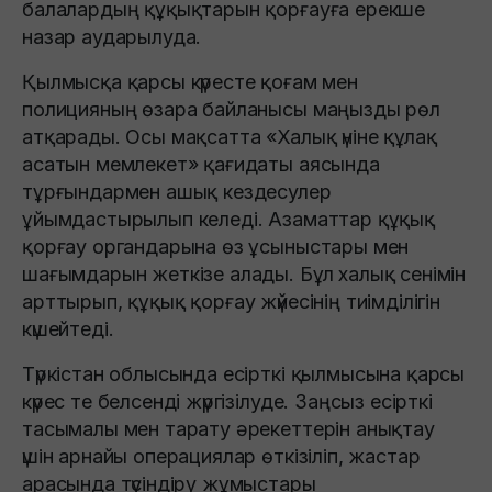
балалардың құқықтарын қорғауға ерекше
назар аударылуда.
Қылмысқа қарсы күресте қоғам мен
полицияның өзара байланысы маңызды рөл
атқарады. Осы мақсатта «Халық үніне құлақ
асатын мемлекет» қағидаты аясында
тұрғындармен ашық кездесулер
ұйымдастырылып келеді. Азаматтар құқық
қорғау органдарына өз ұсыныстары мен
шағымдарын жеткізе алады. Бұл халық сенімін
арттырып, құқық қорғау жүйесінің тиімділігін
күшейтеді.
Түркістан облысында есірткі қылмысына қарсы
күрес те белсенді жүргізілуде. Заңсыз есірткі
тасымалы мен тарату әрекеттерін анықтау
үшін арнайы операциялар өткізіліп, жастар
арасында түсіндіру жұмыстары