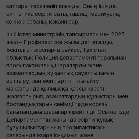
заттары тәркіленіп алынды. Оның ішінде,
синтетика есірткі заты, гашиш, марихуана,
көкнәр сабаны, кокаин бар.
Ішкі істер министрінің тапсырмасымен 2025
жыл – Профилактика жылы деп аталды.
Бекітілген жоспарға сәйкес, Түркістан
облыстық Полиция департаменті тарапынан
профилактикалық шараларды және
азаматтардың құқықтық сауаттылығын
арттыру, заң мен тәртіпті нығайту
мақсатында қылмысқа қарсы күресті
жалғастырып, азаматтардың құқықтары мен
бостандықтарын сенімді түрде қорғау
бағытындағы шаралар күшейтілді. Осы негізде
Департаменттің жанында есірткі құқық
бұзушылықтарының профилактикасы
саласында өзара іс-қимыл және