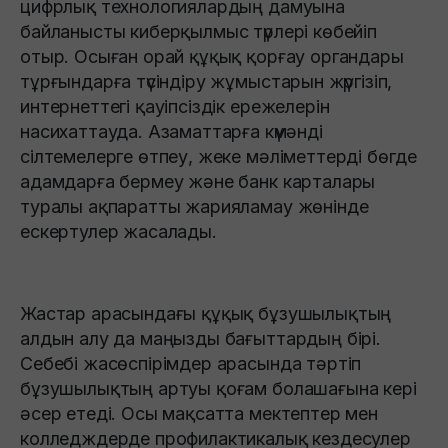
цифрлық технологиялардың дамуына
байланысты киберқылмыс түрлері көбейіп
отыр. Осыған орай құқық қорғау органдары
тұрғындарға түсіндіру жұмыстарын жүргізіп,
интернеттегі қауіпсіздік ережелерін
насихаттауда. Азаматтарға күмәнді
сілтемелерге өтпеу, жеке мәліметтерді бөгде
адамдарға бермеу және банк карталары
туралы ақпаратты жарияламау жөнінде
ескертулер жасалады.
Жастар арасындағы құқық бұзушылықтың
алдын алу да маңызды бағыттардың бірі.
Себебі жасөспірімдер арасында тәртіп
бұзушылықтың артуы қоғам болашағына кері
әсер етеді. Осы мақсатта мектептер мен
колледждерде профилактикалық кездесулер