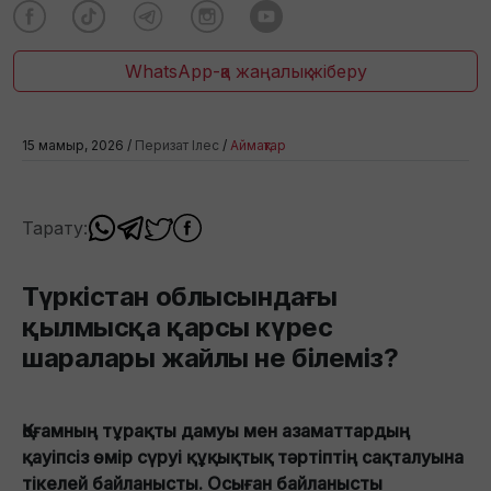
WhatsApp-қа жаңалық жіберу
15 мамыр, 2026 /
Перизат Ілес
/
Аймақтар
Тарату:
Түркістан облысындағы
қылмысқа қарсы күрес
шаралары жайлы не білеміз?
Қоғамның тұрақты дамуы мен азаматтардың
қауіпсіз өмір сүруі құқықтық тәртіптің сақталуына
тікелей байланысты. Осыған байланысты