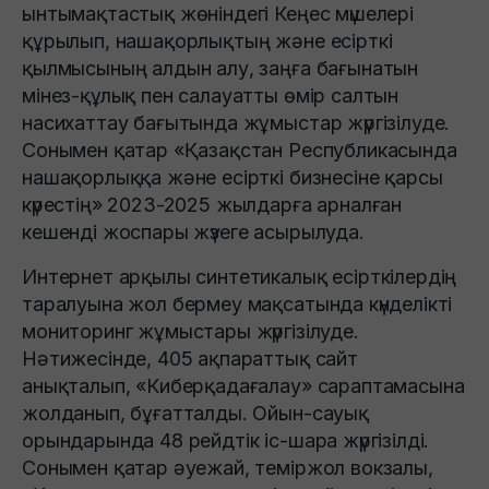
ынтымақтастық жөніндегі Кеңес мүшелері
құрылып, нашақорлықтың және есірткі
қылмысының алдын алу, заңға бағынатын
мінез-құлық пен салауатты өмір салтын
насихаттау бағытында жұмыстар жүргізілуде.
Сонымен қатар «Қазақстан Республикасында
нашақорлыққа және есірткі бизнесіне қарсы
күрестің» 2023-2025 жылдарға арналған
кешенді жоспары жүзеге асырылуда.
Интернет арқылы синтетикалық есірткілердің
таралуына жол бермеу мақсатында күнделікті
мониторинг жұмыстары жүргізілуде.
Нәтижесінде, 405 ақпараттық сайт
анықталып, «Киберқадағалау» сараптамасына
жолданып, бұғатталды. Ойын-сауық
орындарында 48 рейдтік іс-шара жүргізілді.
Сонымен қатар әуежай, теміржол вокзалы,