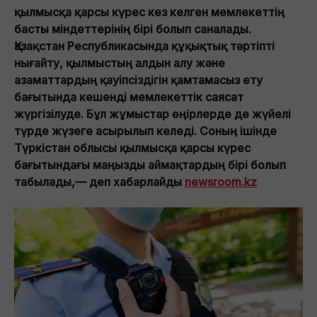
қылмысқа қарсы күрес кез келген мемлекеттің
басты міндеттерінің бірі болып саналады.
Қазақстан Республикасында құқықтық тәртіпті
нығайту, қылмыстың алдын алу және
азаматтардың қауіпсіздігін қамтамасыз ету
бағытында кешенді мемлекеттік саясат
жүргізілуде. Бұл жұмыстар өңірлерде де жүйелі
түрде жүзеге асырылып келеді. Соның ішінде
Түркістан облысы қылмысқа қарсы күрес
бағытындағы маңызды аймақтардың бірі болып
табылады,— деп хабарлайды
newsroom.kz