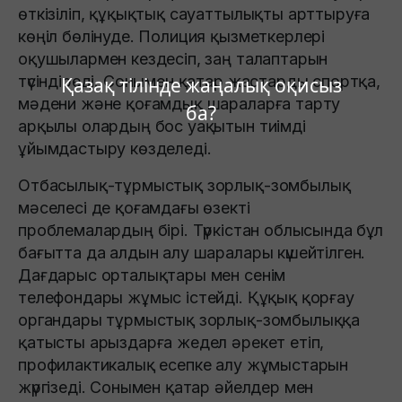
өткізіліп, құқықтық сауаттылықты арттыруға
көңіл бөлінуде. Полиция қызметкерлері
оқушылармен кездесіп, заң талаптарын
түсіндіреді. Сонымен қатар жастарды спортқа,
Қазақ тілінде жаңалық оқисыз
мәдени және қоғамдық шараларға тарту
ба?
арқылы олардың бос уақытын тиімді
ұйымдастыру көзделеді.
Отбасылық-тұрмыстық зорлық-зомбылық
мәселесі де қоғамдағы өзекті
проблемалардың бірі. Түркістан облысында бұл
бағытта да алдын алу шаралары күшейтілген.
Дағдарыс орталықтары мен сенім
телефондары жұмыс істейді. Құқық қорғау
органдары тұрмыстық зорлық-зомбылыққа
қатысты арыздарға жедел әрекет етіп,
профилактикалық есепке алу жұмыстарын
жүргізеді. Сонымен қатар әйелдер мен