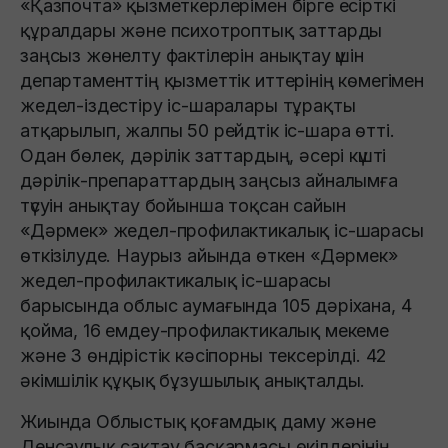
«Қазпочта» қызметкерлерімен бірге есірткі
құралдары және психотроптық заттарды
заңсыз жөнелту фактілерін анықтау үшін
департаменттің қызметтік иттерінің көмегімен
жедел-іздестіру іс-шаралары тұрақты
атқарылып, жалпы 50 рейдтік іс-шара өтті.
Одан бөлек, дәрілік заттардың, әсері күшті
дәрілік-препараттардың заңсыз айналымға
түсуін анықтау бойынша тоқсан сайын
«Дәрмек» жедел-профилактикалық іс-шарасы
өткізілуде. Наурыз айында өткен «Дәрмек»
жедел-профилактикалық іс-шарасы
барысында облыс аумағында 105 дәріхана, 4
қойма, 16 емдеу-профилактикалық мекеме
және 3 өндірістік кәсіпорны тексерілді. 42
әкімшілік құқық бұзушылық анықталды.
Жиында Облыстық қоғамдық даму және
Денсаулық сақтау басқармасы өкілдерінің