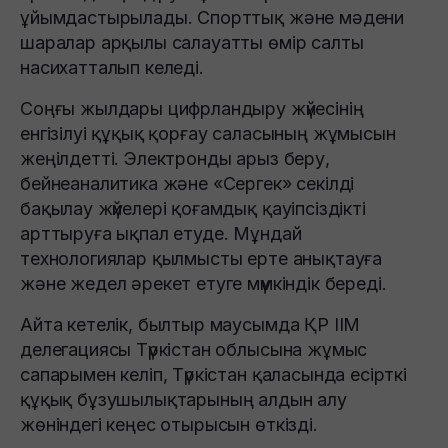
ұйымдастырылады. Спорттық және мәдени
шаралар арқылы салауатты өмір салты
насихатталып келеді.
Соңғы жылдары цифрландыру жүйесінің
енгізілуі құқық қорғау саласының жұмысын
жеңілдетті. Электронды арыз беру,
бейнеаналитика және «Сергек» секілді
бақылау жүйелері қоғамдық қауіпсіздікті
арттыруға ықпал етуде. Мұндай
технологиялар қылмысты ерте анықтауға
және жедел әрекет етуге мүмкіндік береді.
Айта кетелік, былтыр маусымда ҚР ІІМ
делегациясы Түркістан облысына жұмыс
сапарымен келіп, Түркістан қаласында есірткі
құқық бұзушылықтарының алдын алу
жөніндегі кеңес отырысын өткізді.