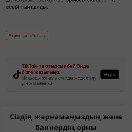
есебі тыңдалды.
#түркістан облысы
TikTok-та отырсыз ба? Онда
бізге жазылыңыз.
Өту→
Маңызды жаңалықтарды жедел алу
үшін жазылыңыз.
Сіздің жарнамаңыздың және
баннердің орны