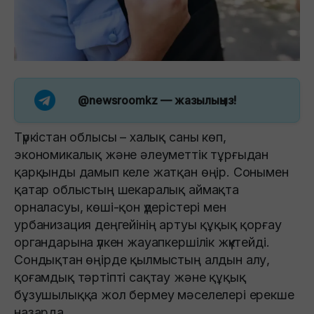
@newsroomkz
— жазылыңыз!
Түркістан облысы – халық саны көп,
экономикалық және әлеуметтік тұрғыдан
қарқынды дамып келе жатқан өңір. Сонымен
қатар облыстың шекаралық аймақта
орналасуы, көші-қон үдерістері мен
урбанизация деңгейінің артуы құқық қорғау
органдарына үлкен жауапкершілік жүктейді.
Сондықтан өңірде қылмыстың алдын алу,
қоғамдық тәртіпті сақтау және құқық
бұзушылыққа жол бермеу мәселелері ерекше
назарда.