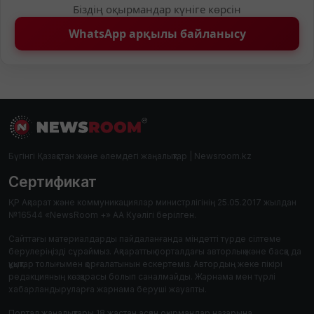
Біздің оқырмандар күніге көрсін
WhatsApp арқылы байланысу
Бүгінгі Қазақстан және әлемдегі жаңалықтар | Newsroom.kz
Сертификат
ҚР Ақпарат және коммуникациялар министрлігінің 25.05.2017 жылдан
№16544 «NewsRoom +» АА Куәлігі берілген.
Сайттағы материалдарды пайдаланғанда міндетті түрде сілтеме
берулеріңізді сұраймыз. Ақпараттық порталдағы авторлық және басқа да
құқықтар толығымен қорғалатынын ескертеміз. Автордың жеке пікірі
редакцияның көзқарасы болып саналмайды. Жарнама мен түрлі
хабарландыруларға жарнама беруші жауапты.
Портал жаңалықтары 18 жастан асқан оқырмандар назарына.