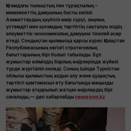
Қоғамдағы тыныштық пен тұрақтылық –
мемлекеттің дамуының басты кепілі.
Азаматтардың қауіпсіз өмір сүруі, заңның
үстемдігі мен қоғамдық тәртіптің сақталуы елдің
әлеуметтік-экономикалық дамуына тікелей әсер
етеді. Сондықтан қылмысқа қарсы күрес Қазақстан
Республикасының негізгі стратегиялық
бағыттарының бірі болып табылады. Бұл
жұмыстар еліміздің барлық өңірлерінде жүйелі
түрде жүргізіліп келеді. Соның ішінде Түркістан
облысы қылмыстың алдын алу және құқықтық
тәртіпті қамтамасыз ету бағытында маңызды
жұмыстар атқарылып жатқан өңірлердің бірі
саналады,— деп хабарлайды
newsroom.kz