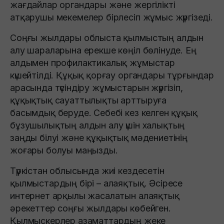
жағдайлар органдары және жергілікті
атқарушы мекемелер бірлесіп жұмыс жүргізеді.
Соңғы жылдары облыста қылмыстың алдын
алу шараларына ерекше көңіл бөлінуде. Ең
алдымен профилактикалық жұмыстар
күшейтілді. Құқық қорғау органдары тұрғындар
арасында түсіндіру жұмыстарын жүргізіп,
құқықтық сауаттылықты арттыруға
басымдық беруде. Себебі кез келген құқық
бұзушылықтың алдын алу үшін халықтың
заңды білуі және құқықтық мәдениетінің
жоғары болуы маңызды.
Түркістан облысында жиі кездесетін
қылмыстардың бірі – алаяқтық. Әсіресе
интернет арқылы жасалатын алаяқтық
әрекеттер соңғы жылдары көбейген.
Қылмыскерлер азаматтардың жеке