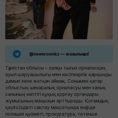
@newsroomkz
— жазылыңыз!
Түркістан облысы – халқы тығыз орналасқан,
ауыл шаруашылығы мен кәсіпкерлік қарқынды
дамып келе жатқан аймақ. Сонымен қатар
облыстың шекаралық орналасуы мен халық
санының көптігі құқық қорғау органдары
жұмысының маңызын арттырады. Қоғамдық
қауіпсіздікті сақтау мақсатында өңірде
полиция қызметі, прокуратура, төтенше