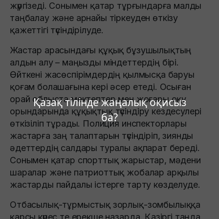
жүргізеді. Сонымен қатар тұрғындарға малды
таңбалау және арнайы тіркеуден өткізу
қажеттігі түсіндірілуде.
Жастар арасындағы құқық бұзушылықтың
алдын алу – маңызды міндеттердің бірі.
Өйткені жасөспірімдердің қылмысқа баруы
қоғам болашағына кері әсер етеді. Осыған
орай облыста мектептер мен жоғары оқу
Қазақ тілінде жаңалық оқисыз
орындарында құқықтық түсіндіру кездесулері
ба?
өткізіліп тұрады. Полиция инспекторлары
жастарға заң талаптарын түсіндіріп, зиянды
әдеттердің салдары туралы ақпарат береді.
Сонымен қатар спорттық жарыстар, мәдени
шаралар және патриоттық жобалар арқылы
жастарды пайдалы істерге тарту көзделуде.
Отбасылық-тұрмыстық зорлық-зомбылыққа
қарсы күрес те ерекше назарда. Қазіргі таңда