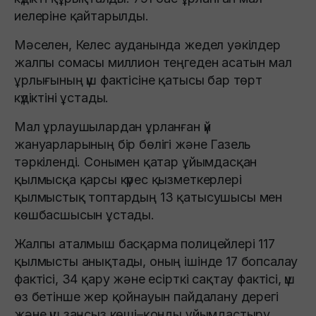
иелеріне қайтарылды.
Мәселен, Келес ауданында жедел уәкілдер
жалпы сомасы миллион теңгеден асатын мал
ұрлығының үш фактісіне қатысы бар төрт
күдіктіні ұстады.
Мал ұрлаушылардан ұрланған үй
жануарларының бір бөлігі және Газель
тәркіленді. Сонымен қатар ұйымдасқан
қылмысқа қарсы күрес қызметкерлері
қылмыстық топтардың 13 қатысушысы мен
көшбасшысын ұстады.
Жалпы аталмыш басқарма полицейлері 117
қылмысты анықтады, оның ішінде 17 бопсалау
фактісі, 34 қару және есірткі сақтау фактісі, үш
өз бетінше жер қойнауын пайдалану дерегі
және үш заңсыз көші–қонды ұйымдастыру