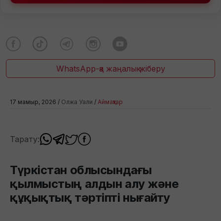
WhatsApp-қа жаңалық жіберу
17 мамыр, 2026 /
Олжа Уали
/
Аймақтар
Тарату:
Түркістан облысындағы
қылмыстың алдын алу және
құқықтық тәртіпті нығайту