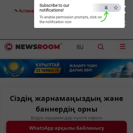
×
Subscribe to our
notifications!
Астана:
18°C
Алматы:
23°C
Шымкент:
24°C
To enable permission prompts, click on
the notification icon
ESC
☰
RU
Сіздің жарнамаңыздың және
баннердің орны
Біздің оқырмандар күніге көрсін
WhatsApp арқылы байланысу