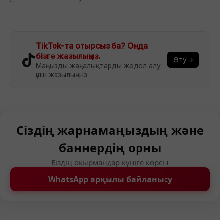
TikTok-та отырсыз ба? Онда
бізге жазылыңыз.
Өту→
Маңызды жаңалықтарды жедел алу
үшін жазылыңыз.
Сіздің жарнамаңыздың және
баннердің орны
Біздің оқырмандар күніге көрсін
WhatsApp арқылы байланысу