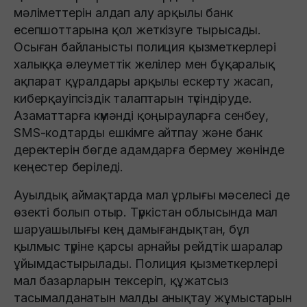
мәліметтерін алдап алу арқылы банк
есепшоттарына қол жеткізуге тырысады.
Осыған байланысты полиция қызметкерлері
халыққа әлеуметтік желілер мен бұқаралық
ақпарат құралдары арқылы ескерту жасап,
киберқауіпсіздік талаптарын түсіндіруде.
Азаматтарға күмәнді қоңырауларға сенбеу,
SMS-кодтарды ешкімге айтпау және банк
деректерін бөгде адамдарға бермеу жөнінде
кеңестер беріледі.
Ауылдық аймақтарда мал ұрлығы мәселесі де
өзекті болып отыр. Түркістан облысында мал
шаруашылығы кең дамығандықтан, бұл
қылмыс түріне қарсы арнайы рейдтік шаралар
ұйымдастырылады. Полиция қызметкерлері
мал базарларын тексеріп, құжатсыз
тасымалданатын малды анықтау жұмыстарын