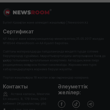
Бүгінгі Қазақстан және әлемдегі жаңалықтар | Newsroom.kz
Сертификат
ҚР Ақпарат және коммуникациялар министрлігінің 25.05.2017 жылдан
№16544 «NewsRoom +» АА Куәлігі берілген.
Сайттағы материалдарды пайдаланғанда міндетті түрде сілтеме
берулеріңізді сұраймыз. Ақпараттық порталдағы авторлық және басқа да
құқықтар толығымен қорғалатынын ескертеміз. Автордың жеке пікірі
редакцияның көзқарасы болып саналмайды. Жарнама мен түрлі
хабарландыруларға жарнама беруші жауапты.
Портал жаңалықтары 18 жастан асқан оқырмандар назарына.
Контакты
Әлеуметтік
желілер:
Астана каласы, Менгілік
Ел кешесі, 8, 17В блок, 204-
кабинет (Журналистер уйі)