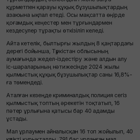
құрметпен қарауы құқық бұзушылықтардың
азаюына ықпал етеді. Осы мақсатта өңірде
қоғамдық кеңестер мен тұрғындармен
кездесулер тұрақты өткізіліп келеді.
Айта кетелік, былтырғы жылдың 8 қаңтардағы
дерегі бойынша, Түркістан облысының
аумағында жедел-іздестіру және алдын алу
іс-шараларының нәтижесінде 2024 жылы
қылмыстық құқық бұзушылықтар саны 16,8%-
ға төмендеді.
Аталған кезеңде криминалдық полиция сегіз
қылмыстық топтың әрекетін тоқтатып, 16
пәтер ұрлығына қатысы бар 40 адамды
ұстады.
Мал ұрлаумен айналысқан 16 топ жойылып, 40
күдікті құрықталды. 791 бас ұрланған мал