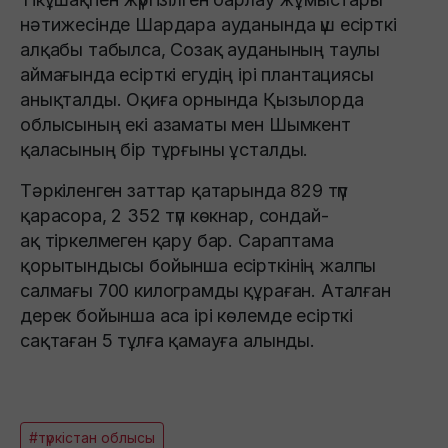
нәтижесінде Шардара ауданында үш есірткі
алқабы табылса, Созақ ауданының таулы
аймағында есірткі егудің ірі плантациясы
анықталды. Оқиға орнында Қызылорда
облысының екі азаматы мен Шымкент
қаласының бір тұрғыны ұсталды.
Тәркіленген заттар қатарында 829 түп
қарасора, 2 352 түп көкнар, сондай-
ақ тіркелмеген қару бар. Сараптама
қорытындысы бойынша есірткінің жалпы
салмағы 700 килограмды құраған. Аталған
дерек бойынша аса ірі көлемде есірткі
сақтаған 5 тұлға қамауға алынды.
#түркістан облысы