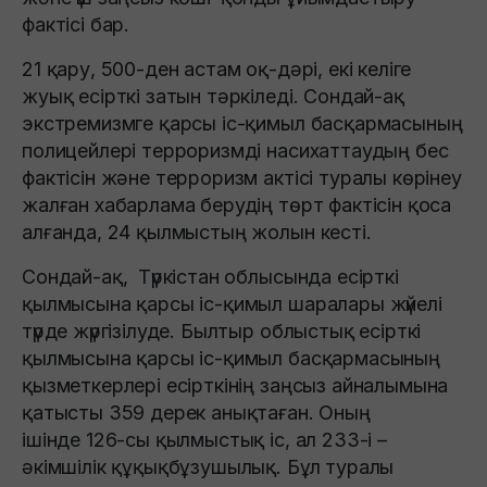
фактісі бар.
21 қару, 500-ден астам оқ-дәрі, екі келіге
жуық есірткі затын тәркіледі. Сондай-ақ
экстремизмге қарсы іс-қимыл басқармасының
полицейлері терроризмді насихаттаудың бес
фактісін және терроризм актісі туралы көрінеу
жалған хабарлама берудің төрт фактісін қоса
алғанда, 24 қылмыстың жолын кесті.
Сондай-ақ, Түркістан облысында есірткі
қылмысына қарсы іс-қимыл шаралары жүйелі
түрде жүргізілуде. Былтыр облыстық есірткі
қылмысына қарсы іс-қимыл басқармасының
қызметкерлері есірткінің заңсыз айналымына
қатысты 359 дерек анықтаған. Оның
ішінде 126-сы қылмыстық іс, ал 233-і –
әкімшілік құқықбұзушылық. Бұл туралы