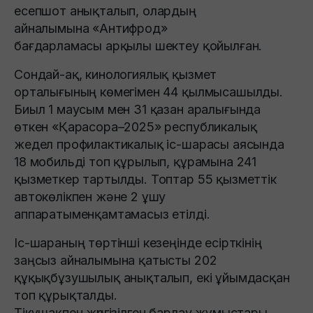
есепшот анықталып, олардың
айналымына «Антифрод»
бағдарламасы арқылы шектеу қойылған.
Сондай-ақ, кинологиялық қызмет
орталығының көмегімен 44 қылмысашылды.
Биыл 1 маусым мен 31 қазан аралығында
өткен «Қарасора–2025» республикалық
жедел профилактикалық іс-шарасы аясында
18 мобильді топ құрылып, құрамына 241
қызметкер тартылды. Топтар 55 қызметтік
автокөлікпен және 2 ұшу
аппаратыменқамтамасыз етілді.
Іс-шараның төртінші кезеңінде есірткінің
заңсыз айналымына қатысты 202
құқықбұзушылық анықталып, екі ұйымдасқан
топ құрықталды.
Тікұшақпен жүргізілген барлау жұмыстары