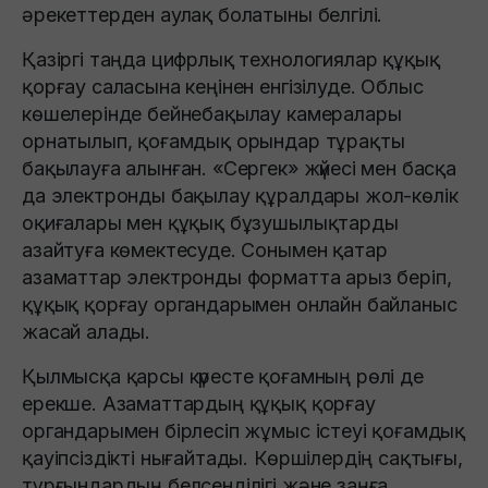
әрекеттерден аулақ болатыны белгілі.
Қазіргі таңда цифрлық технологиялар құқық
қорғау саласына кеңінен енгізілуде. Облыс
көшелерінде бейнебақылау камералары
орнатылып, қоғамдық орындар тұрақты
бақылауға алынған. «Сергек» жүйесі мен басқа
да электронды бақылау құралдары жол-көлік
оқиғалары мен құқық бұзушылықтарды
азайтуға көмектесуде. Сонымен қатар
азаматтар электронды форматта арыз беріп,
құқық қорғау органдарымен онлайн байланыс
жасай алады.
Қылмысқа қарсы күресте қоғамның рөлі де
ерекше. Азаматтардың құқық қорғау
органдарымен бірлесіп жұмыс істеуі қоғамдық
қауіпсіздікті нығайтады. Көршілердің сақтығы,
тұрғындардың белсенділігі және заңға