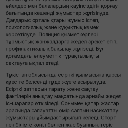
әйелдер мен балалардың қауіпсіздігін қорғау
бағытында кешенді жұмыстар жүргізілуде.
Дағдарыс орталықтары жұмыс істеп,
психологиялық және құқықтық көмек
көрсетілуде. Полиция қызметкерлері
тұрмыстық жанжалдарға жедел әрекет етіп,
профилактикалық бақылау жүргізеді. Бұл
қоғамдағы әлеуметтік тұрақтылықты
сақтауға ықпал етеді.
Түркістан облысында есірткі қылмысына қарсы
күрес те белсенді түрде жүзеге асырылуда.
Есірткі заттарын тарату және сақтау
фактілерін анықтау мақсатында арнайы жедел
іс-шаралар өткізіледі. Сонымен қатар жастар
арасында салауатты өмір салтын насихаттау
жұмыстары ұйымдастырылып келеді. Спорт
пен білімге көңіл бөлген жас буынның теріс