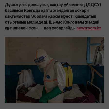
Дүниежүзілік денсаулық сақтау ұйымының (ДДСҰ)
басшысы Конгода қайта жанданған әскери
қақтығыстар Эболаға қарсы күресті қиындатып
отырғанын мәлімдеді. Шығыс Конгодағы жағдай
күрт шиеленіскен,— деп хабарлайды
newsroom.kz