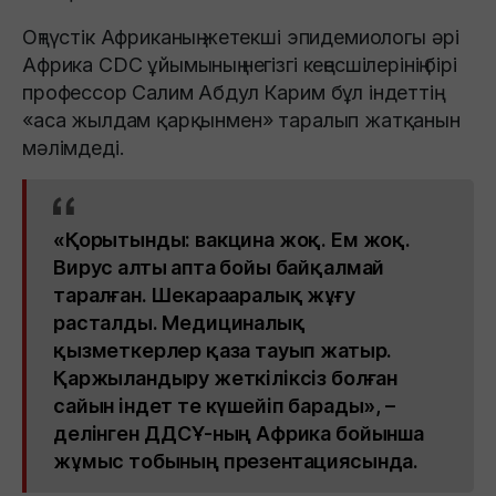
Оңтүстік Африканың жетекші эпидемиологы әрі
Африка CDC ұйымының негізгі кеңесшілерінің бірі
профессор Салим Абдул Карим бұл індеттің
«аса жылдам қарқынмен» таралып жатқанын
мәлімдеді.
«Қорытынды: вакцина жоқ. Ем жоқ.
Вирус алты апта бойы байқалмай
таралған. Шекарааралық жұғу
расталды. Медициналық
қызметкерлер қаза тауып жатыр.
Қаржыландыру жеткіліксіз болған
сайын індет те күшейіп барады», –
делінген ДДСҰ-ның Африка бойынша
жұмыс тобының презентациясында.