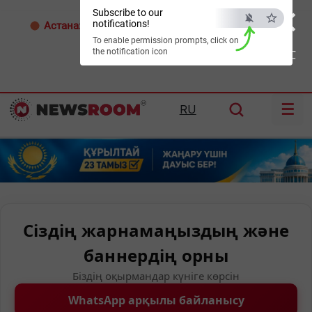
×
Subscribe to our
notifications!
Астана:
32°C
Алматы:
35°C
Шымкент:
36°C
To enable permission prompts, click on
the notification icon
ESC
☰
RU
Сіздің жарнамаңыздың және
баннердің орны
Біздің оқырмандар күніге көрсін
WhatsApp арқылы байланысу