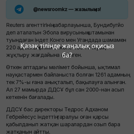
@newsroomkz
— жазылыңыз!
Reuters агенттігінің хабарлауынша, Бундибугйо
деп аталатын Эбола вирусының штамынан
туындаған індет Конго мен Угандада шамамен
Қазақ тілінде жаңалық оқисыз
220 адамның өліміне және 900-ге жуық
ба?
жұқтыру жағдайына әкелген.
Өткен аптадағы мәлімет бойынша, ықтимал
науқастармен байланыста болған 1261 адамның
тек 7%-ы ғана анықталып, бақылауға алынған.
Ал 27 мамырда ДДСҰ бұл сан 2000-нан асып
кеткенін бағалады.
ДДСҰ бас директоры Тедрос Адханом
Гебрейесус індеттің таралуы оған қарсы
қабылданып жатқан шаралардан озып бара
жатқанын айтты.