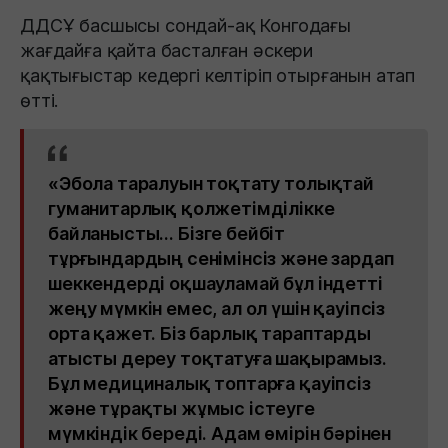
ДДСҰ басшысы сондай-ақ Конгодағы
жағдайға қайта басталған әскери
қақтығыстар кедергі келтіріп отырғанын атап
өтті.
«Эбола таралуын тоқтату толықтай
гуманитарлық қолжетімділікке
байланысты… Бізге бейбіт
тұрғындардың сенімінсіз және зардап
шеккендерді оқшауламай бұл індетті
жеңу мүмкін емес, ал ол үшін қауіпсіз
орта қажет. Біз барлық тараптарды
атысты дереу тоқтатуға шақырамыз.
Бұл медициналық топтарға қауіпсіз
және тұрақты жұмыс істеуге
мүмкіндік береді. Адам өмірін бәрінен