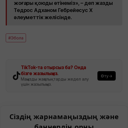
жоғары қоюды өтінеміз», – деп жазды
Тедрос Адханом Гебрейесус X
әлеуметтік желісінде.
#Эбола
TikTok-та отырсыз ба? Онда
бізге жазылыңыз.
Өту→
Маңызды жаңалықтарды жедел алу
үшін жазылыңыз.
Сіздің жарнамаңыздың және
баннердің орны