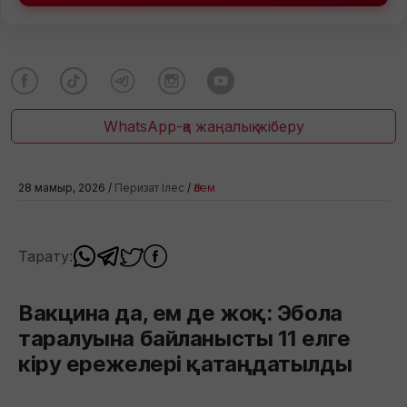
WhatsApp-қа жаңалық жіберу
28 мамыр, 2026 /
Перизат Ілес
/
Әлем
Тарату:
Вакцина да, ем де жоқ: Эбола
таралуына байланысты 11 елге
кіру ережелері қатаңдатылды