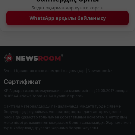
Біздің оқырмандар күніге көрсін
WhatsApp арқылы байланысу
Бүгінгі Қазақстан және әлемдегі жаңалықтар | Newsroom.kz
Сертификат
ҚР Ақпарат және коммуникациялар министрлігінің 25.05.2017 жылдан
№16544 «NewsRoom +» АА Куәлігі берілген.
Сайттағы материалдарды пайдаланғанда міндетті түрде сілтеме
берулеріңізді сұраймыз. Ақпараттық порталдағы авторлық және
басқа да құқықтар толығымен қорғалатынын ескертеміз. Автордың
жеке пікірі редакцияның көзқарасы болып саналмайды. Жарнама мен
түрлі хабарландыруларға жарнама беруші жауапты.