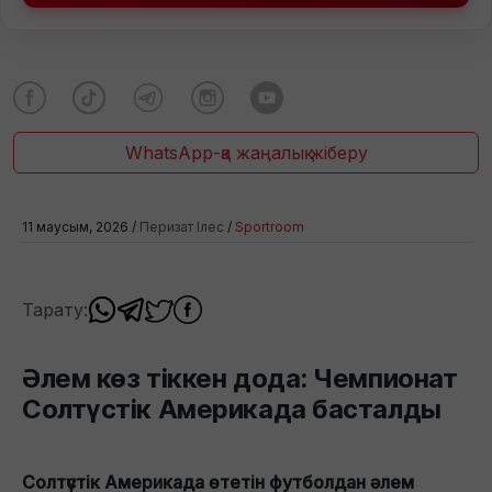
WhatsApp-қа жаңалық жіберу
11 маусым, 2026 /
Перизат Ілес
/
Sportroom
Тарату:
Әлем көз тіккен дода: Чемпионат
Солтүстік Америкада басталды
Солтүстік Америкада өтетін футболдан әлем