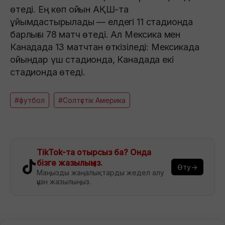
өтеді. Ең көп ойын АҚШ-та
ұйымдастырылады — елдегі 11 стадионда
барлығы 78 матч өтеді. Ал Мексика мен
Канадада 13 матчтан өткізіледі: Мексикада
ойындар үш стадионда, Канадада екі
стадионда өтеді.
#футбол
#Солтүстік Америка
TikTok-та отырсыз ба? Онда
бізге жазылыңыз.
Өту→
Маңызды жаңалықтарды жедел алу
үшін жазылыңыз.