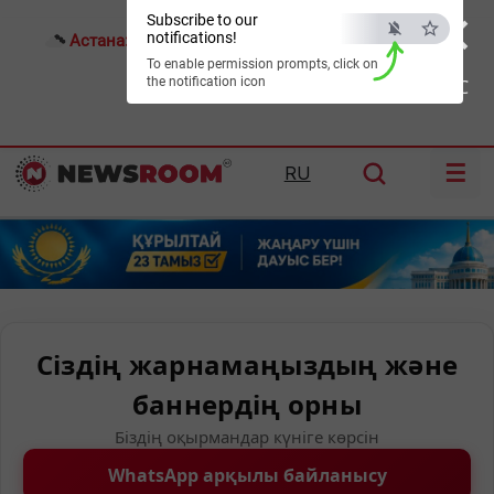
×
Subscribe to our
notifications!
Астана:
17°C
Алматы:
18°C
Шымкент:
21°C
To enable permission prompts, click on
the notification icon
ESC
☰
RU
Сіздің жарнамаңыздың және
баннердің орны
Біздің оқырмандар күніге көрсін
WhatsApp арқылы байланысу