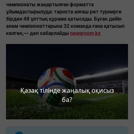
чемпионаты жаңартылған форматта
ұйымдастырылуда: тарихта алғаш рет турнирге
бірден 48 ұлттық құрама қатысады. Бұған дейін
әлем чемпионаттарына 32 команда ғана қатысып
келген,— деп хабарлайды
newsroom.kz
Қазақ тілінде жаңалық оқисыз
ба?