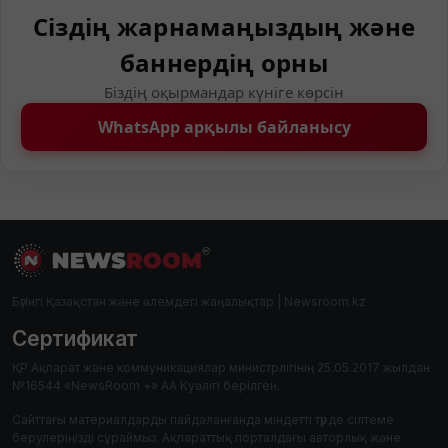
Сіздің жарнамаңыздың және
баннердің орны
Біздің оқырмандар күніге көрсін
WhatsApp арқылы байланысу
Бүгінгі Қазақстан және әлемдегі жаңалықтар | Newsroom.kz
Сертификат
ҚР Ақпарат және коммуникациялар министрлігінің 25.05.2017 жылдан
№16544 «NewsRoom +» АА Куәлігі берілген.
Сайттағы материалдарды пайдаланғанда міндетті түрде сілтеме
берулеріңізді сұраймыз. Ақпараттық порталдағы авторлық және