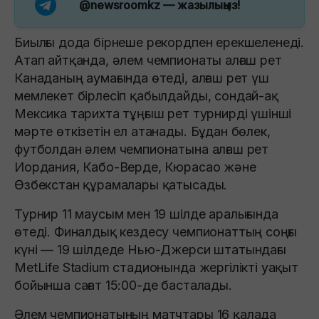
@newsroomkz
— жазылыңыз!
Биылғы дода бірнеше рекордпен ерекшеленеді.
Атап айтқанда, әлем чемпионаты алғаш рет
Канаданың аумағында өтеді, алғаш рет үш
мемлекет бірлесіп қабылдайды, сондай-ақ
Мексика тарихта тұңғыш рет турнирді үшінші
мәрте өткізетін ел атанады. Бұдан бөлек,
футболдан әлем чемпионатына алғаш рет
Иордания, Кабо-Верде, Кюрасао және
Өзбекстан құрамалары қатысады.
Турнир 11 маусым мен 19 шілде аралығында
өтеді. Финалдық кездесу чемпионаттың соңғы
күні — 19 шілдеде Нью-Джерси штатындағы
MetLife Stadium стадионында жергілікті уақыт
бойынша сағат 15:00-де басталады.
Әлем чемпионатының матчтары 16 қалада