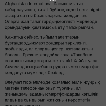
Afghanistan International басылымының
хабарлауынша, тиісті бұйрық елдегі сегіз өңірлік
әскери соттың басшыларына жолданған.
Оларға жаңа талаптардың жергілікті жерлерде
орындалуын қамтамасыз ету тапсырылған.
Құжатқа сәйкес, тыйым талаптарын
бұзғандардың смартфондары тәркіленіп,
жойылады, ал олардың иелері жазаланатын
болады. Ерекше жағдайда ғана «Талибан»
қозғалысының жоғарғы жетекшісі Хайбатулла
Ахундзаданың жазбаша рұқсатымен смартфон
қолдануға мүмкіндік беріледі.
Әлеуметтік желілерде қозғалыс өкілінің бұйрық
мәтінін телефоннан оқып тұрғаны, ал
жанындағы адамның смартфондарды көпшілік
алдында сындырып жатқанын көрсететін
видео да тарады.