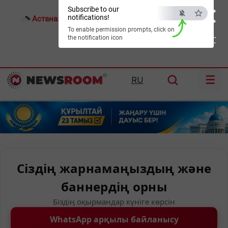
×
Subscribe to our
notifications!
Астана:
23°C
Алматы:
28°C
Шымкент:
35°C
To enable permission prompts, click on
the notification icon
ESC
☰
RU
Сіздің жарнамаңыздың және
баннердің орны
Біздің оқырмандар күніге көрсін
WhatsApp арқылы байланысу