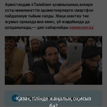
Ауғанстандағы «Талибан» қозғалысының әскери
соты мемлекеттік қызметкерлерге смартфон
пайдалануға тыйым салды. Жаңа шектеу тек
жұмыс орнында ғана емес, үй жағдайында да
қолданылады,— деп хабарлайды
newsroom.kz
Қазақ тілінде жаңалық оқисыз
@newsroomkz
— жазылыңыз!
ба?