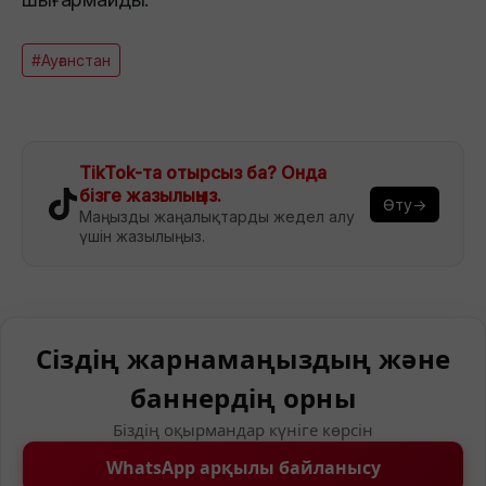
#Ауғанстан
TikTok-та отырсыз ба? Онда
бізге жазылыңыз.
Өту→
Маңызды жаңалықтарды жедел алу
үшін жазылыңыз.
Сіздің жарнамаңыздың және
баннердің орны
Біздің оқырмандар күніге көрсін
WhatsApp арқылы байланысу