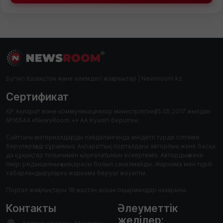
Бүгінгі Қазақстан және әлемдегі жаңалықтар | Newsroom.kz
Сертификат
ҚР Ақпарат және коммуникациялар министрлігінің 25.05.2017 жылдан
№16544 «NewsRoom +» АА Куәлігі берілген.
Сайттағы материалдарды пайдаланғанда міндетті түрде сілтеме
берулеріңізді сұраймыз. Ақпараттық порталдағы авторлық және басқа
да құқықтар толығымен қорғалатынын ескертеміз. Автордың жеке
пікірі редакцияның көзқарасы болып саналмайды. Жарнама мен түрлі
хабарландыруларға жарнама беруші жауапты.
Портал жаңалықтары 18 жастан асқан оқырмандар назарына.
Контакты
Әлеуметтік
желілер: