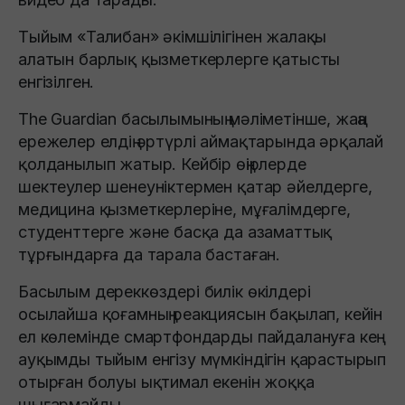
Тыйым «Талибан» әкімшілігінен жалақы
алатын барлық қызметкерлерге қатысты
енгізілген.
The Guardian басылымының мәліметінше, жаңа
ережелер елдің әртүрлі аймақтарында әрқалай
қолданылып жатыр. Кейбір өңірлерде
шектеулер шенеуніктермен қатар әйелдерге,
медицина қызметкерлеріне, мұғалімдерге,
студенттерге және басқа да азаматтық
тұрғындарға да тарала бастаған.
Басылым дереккөздері билік өкілдері
осылайша қоғамның реакциясын бақылап, кейін
ел көлемінде смартфондарды пайдалануға кең
ауқымды тыйым енгізу мүмкіндігін қарастырып
отырған болуы ықтимал екенін жоққа
шығармайды.