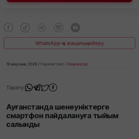
WhatsApp-қа жаңалық жіберу
19 маусым, 2026 /
Перизат Ілес
/
Жаңалықтар
Тарату:
Ауғанстанда шенеуніктерге
смартфон пайдалануға тыйым
салынды