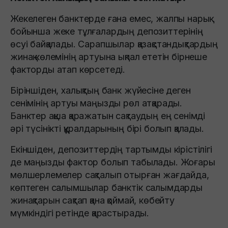
Жекелеген банктерде ғана емес, жалпы нарық
бойынша жеке тұлғалардың депозиттерінің
өсуі байқалады. Сарапшылар қазақстандықтардың
жинақ көлемінің артуына ықпал ететін бірнеше
факторды атап көрсетеді.
Біріншіден, халықтың банк жүйесіне деген
сенімінің артуы маңызды рөл атқарады.
Банктер ақша қаражатын сақтаудың ең сенімді
әрі түсінікті құралдарының бірі болып қалады.
Екіншіден, депозиттердің тартымды кірістілігі
де маңызды фактор болып табылады. Жоғары
мөлшерлемелер сақталып отырған жағдайда,
көптеген салымшылар банктік салымдарды
жинақтарын сақтап қана қоймай, көбейту
мүмкіндігі ретінде қарастырады.