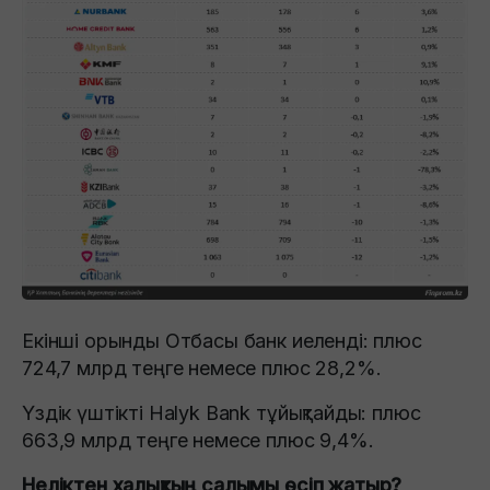
Екінші орынды Отбасы банк иеленді: плюс
724,7 млрд теңге немесе плюс 28,2%.
Үздік үштікті Halyk Bank тұйықтайды: плюс
663,9 млрд теңге немесе плюс 9,4%.
Неліктен халықтың салымы өсіп жатыр?