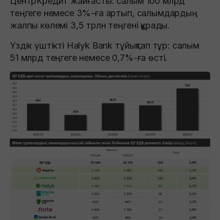
ЦентрКредит жайғасты: салым 100 млрд
теңгеге немесе 3%-ға артып, салымдардың
жалпы көлемі 3,5 трлн теңгені құрады.
Үздік үштікті Halyk Bank тұйықтап тұр: салым
51 млрд теңгеге немесе 0,7%-ға өсті.