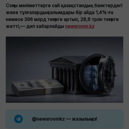
Соңғы мәліметтерге сай қазақстандық банктердегі
жеке тұлғалардың салымдары бір айда 1,4%-ға
немесе 396 млрд теңгеге артып, 28,6 трлн теңгеге
жетті,— деп хабарлайды
newsroom.kz
@newsroomkz
— жазылыңыз!