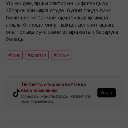
Үшіншіден, қаржы секторын цифрландыру
айтарлықтай ықпал етуде. Бүгінгі таңда банк
бөлімшесіне бармай-ақ, мобильді қосымша
арқылы бірнеше минут ішінде депозит ашып,
оны толықтыруға және өз қаражатын басқаруға
болады.
#банк
#қазақстан
#Салым
TikTok-та отырсыз ба? Онда
бізге жазылыңыз.
Өту→
Маңызды жаңалықтарды жедел алу
үшін жазылыңыз.