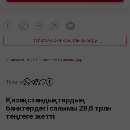
WhatsApp-қа жаңалық жіберу
19 маусым, 2026 /
Перизат Ілес
/
Жаңалықтар
Тарату:
Қазақстандықтардың
банктердегі салымы 28,6 трлн
теңгеге жетті