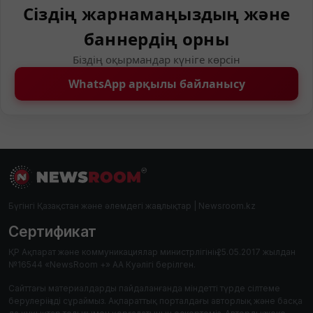
Сіздің жарнамаңыздың және
баннердің орны
Біздің оқырмандар күніге көрсін
WhatsApp арқылы байланысу
Бүгінгі Қазақстан және әлемдегі жаңалықтар | Newsroom.kz
Сертификат
ҚР Ақпарат және коммуникациялар министрлігінің 25.05.2017 жылдан
№16544 «NewsRoom +» АА Куәлігі берілген.
Сайттағы материалдарды пайдаланғанда міндетті түрде сілтеме
берулеріңізді сұраймыз. Ақпараттық порталдағы авторлық және басқа