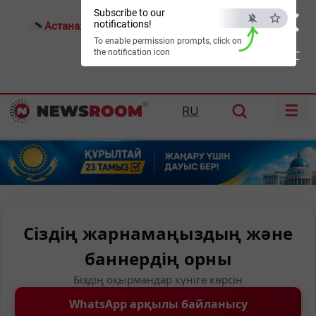
×
Subscribe to our
notifications!
Астана:
25°C
Алматы:
30°C
Шымкент:
36°C
To enable permission prompts, click on
the notification icon
ESC
☰
RU
Сіздің жарнамаңыздың және
баннердің орны
Біздің оқырмандар күніге көрсін
WhatsApp арқылы байланысу