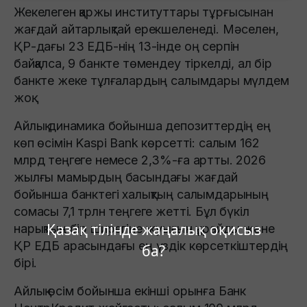
Жекелеген қаржы институттары тұрғысынан
жағдай айтарлықтай ерекшеленеді. Мәселен,
ҚР-дағы 23 ЕДБ-нің 13-інде оң серпін
байқалса, 9 банкте төмендеу тіркелді, ал бір
банкте жеке тұлғалардың салымдары мүлдем
жоқ.
Айлық динамика бойынша депозиттердің ең
көп өсімін Kaspi Bank көрсетті: салым 162
млрд теңгеге немесе 2,3%-ға артты. 2026
жылғы мамырдың басындағы жағдай
бойынша банктегі халықтың салымдарының
сомасы 7,1 трлн теңгеге жетті. Бұл бүкіл
Қазақ тілінде жаңалық оқисыз
нарықтың бір ширегіне жуығын құрайды және
ҚР ЕДБ арасындағы ең үздік көрсеткіштердің
ба?
бірі.
Айлық өсім бойынша екінші орынға Банк