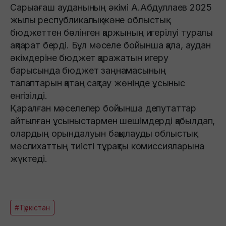
Сарыағаш ауданының әкімі А.Абдуллаев 2025
жылы республикалық және облыстық
бюджеттен бөлінген қаржының игерілуі туралы
ақпарат берді. Бұл мәселе бойынша қала, аудан
әкімдеріне бюджет қаражатын игеру
барысында бюджет заңнамасының
талаптарын қатаң сақтау жөнінде ұсыныс
енгізілді.
Қаралған мәселелер бойынша депутаттар
айтылған ұсыныстармен шешімдерді қабылдап,
олардың орындалуын бақылауды облыстық
мәслихаттың тиісті тұрақты комиссияларына
жүктеді.
#Түркістан