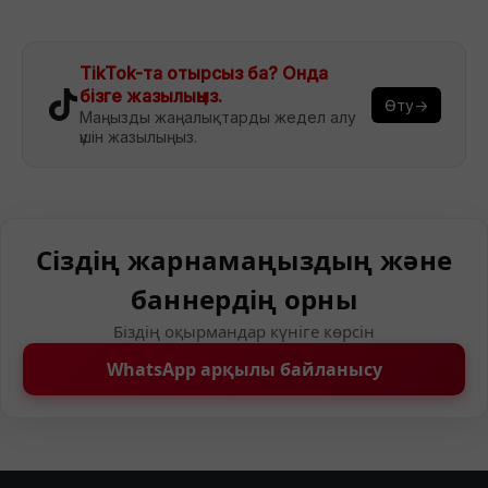
TikTok-та отырсыз ба? Онда
бізге жазылыңыз.
Өту→
Маңызды жаңалықтарды жедел алу
үшін жазылыңыз.
Сіздің жарнамаңыздың және
баннердің орны
Біздің оқырмандар күніге көрсін
WhatsApp арқылы байланысу