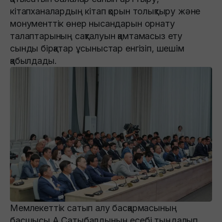
кітапханалардың кітап қорын толықтыру және
монументтік өнер нысандарын орнату
талаптарының сақталуын қамтамасыз ету
сынды бірқатар ұсыныстар енгізіп, шешім
қабылдады.
Мемлекеттік сатып алу басқармасының
басшысы А.Сатыбалдының есебі тыңдалып,