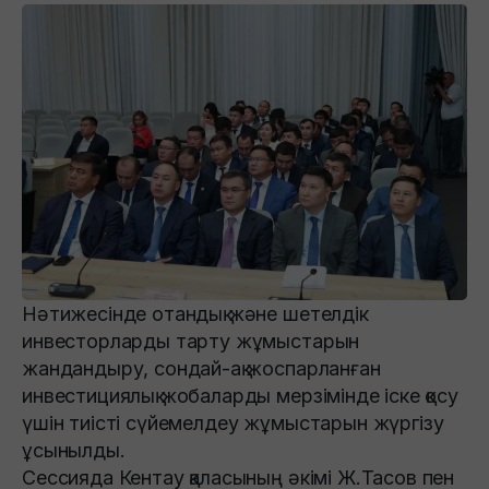
Нәтижесінде отандық және шетелдік
инвесторларды тарту жұмыстарын
жандандыру, сондай-ақ жоспарланған
инвестициялық жобаларды мерзімінде іске қосу
үшін тиісті сүйемелдеу жұмыстарын жүргізу
ұсынылды.
Сессияда Кентау қаласының әкімі Ж.Тасов пен