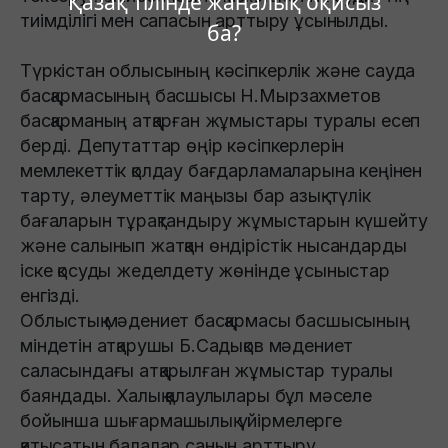
Қазақ тілінде жаңалық оқисыз
тиімділігі мен сапасын арттыру ұсынылды.
ба?
Түркістан облысының кәсіпкерлік және сауда
басқармасының басшысы Н.Мырзахметов
басқарманың атқарған жұмыстары туралы есеп
берді. Депутаттар өңір кәсіпкерлерін
мемлекеттік қолдау бағдарламаларына кеңінен
тарту, әлеуметтік маңызы бар азық-түлік
бағаларын тұрақтандыру жұмыстарын күшейту
және салынып жатқан өндірістік нысандарды
іске қосуды жеделдету жөнінде ұсыныстар
енгізді.
Облыстық мәдениет басқармасы басшысының
міндетін атқарушы Б.Садықов мәдениет
саласындағы атқарылған жұмыстар туралы
баяндады. Халық қалаулылары бұл мәселе
бойынша шығармашылық үйірмелерге
қатысатын балалар санын арттыру,