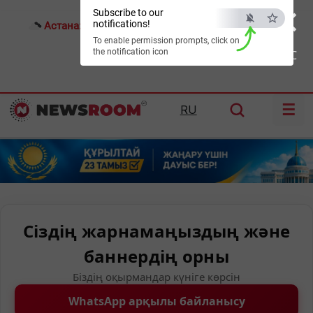
×
Subscribe to our
notifications!
Астана:
14°C
Алматы:
24°C
Шымкент:
25°C
To enable permission prompts, click on
the notification icon
ESC
☰
RU
Сіздің жарнамаңыздың және
баннердің орны
Біздің оқырмандар күніге көрсін
WhatsApp арқылы байланысу