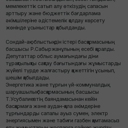
мемлекеттік сатып алу өткізудің сапасын
арттыру және бюджеттік бағдарлама
әкімшілеріне әдістемелік қолдау көрсету
жөнінде ұсыныстар қабылданды.
Сондай-ақ облыстық дін істері басқармасының
басшысы Р.Сабыржанұлының есебі қаралды.
Депутаттар облыс аумағындағы діни
тұрақтылықты сақтау бағытындағы жұмыстарды
жүйелі түрде жалғастыру қажеттігін ұсынып,
шешім қабылдады.
Энергетика және тұрғын үй-коммуналдық
шаруашылық басқармасының басшысы
Т.Усубалиевтің баяндамасынан кейін
басқармаға және аудан-қала әкімдеріне
тұрғындарды сапалы ауыз сумен, электр
энергиясымен және табиғи газбен қамтамасыз
ету жұмыстарын жоспарға сәйкес жүргізу