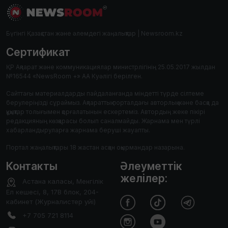
Бүгінгі Қазақстан және әлемдегі жаңалықтар | Newsroom.kz
Сертификат
ҚР Ақпарат және коммуникациялар министрлігінің 25.05.2017 жылдан
№16544 «NewsRoom +» АА Куәлігі берілген.
Сайттағы материалдарды пайдаланғанда міндетті түрде сілтеме
берулеріңізді сұраймыз. Ақпараттық порталдағы авторлық және басқа да
құқықтар толығымен қорғалатынын ескертеміз. Автордың жеке пікірі
редакцияның көзқарасы болып саналмайды. Жарнама мен түрлі
хабарландыруларға жарнама беруші жауапты.
Портал жаңалықтары 18 жастан асқан оқырмандар назарына.
Контакты
Әлеуметтік
желілер:
Астана каласы, Менгілік
Ел кешесі, 8, 17В блок, 204-
кабинет (Журналистер уйі)
+7 705 721 8114