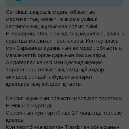
Сегізінші шақырылымдағы облыстық
мәслихаттың кезекті жиырма үшінші
сессиясының жұмысына облыс әкімі
Н.Көшеров, облыс әкімдігінің мүшелері, қалалық,
аудандық мәслихат төрағалары, Кентау қаласы
мен Сарыағаш ауданының әкімдері, облыстың
мемлекеттік органдарының басшылары,
Ардагерлер кеңесі мен Қоғамдық кеңес
төрағалары, облыстық қоғамдық ұйымдар
өкілдері, сондай-ақ бұқаралық ақпарат
құралдарының өкілдері қатысты.
Сессия жұмысын облыстық мәслихат төрағасы
Н.Әбішов жүргізді.
Сессияның күн тәртібінде 27 маңызды мәселе
қаралды.
Күн тәртібінде қаралған Түркістан облысының