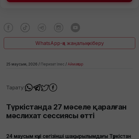
WhatsApp-қа жаңалық жіберу
25 маусым, 2026 /
Перизат Ілес
/
Аймақтар
Тарату:
Түркістанда 27 мәселе қаралған
мәслихат сессиясы өтті
24 маусым күні сегізінші шақырылымдағы Түркістан