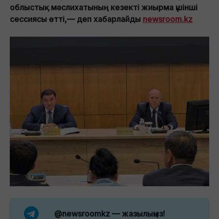
облыстық мәслихатының кезекті жиырма үшінші
сессиясы өтті,— деп хабарлайды
newsroom.kz
@newsroomkz
— жазылыңыз!