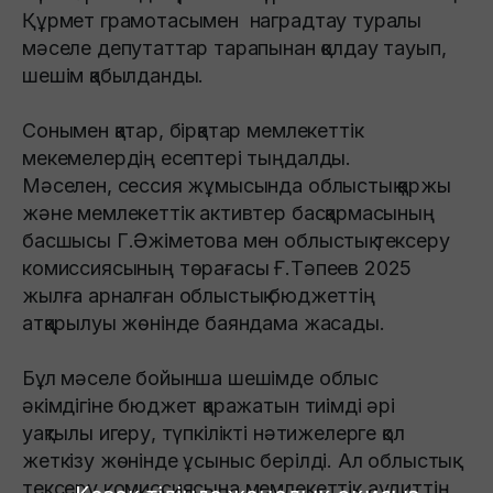
Құрмет грамотасымен наградтау туралы
мәселе депутаттар тарапынан қолдау тауып,
шешім қабылданды.
Сонымен қатар, бірқатар мемлекеттік
мекемелердің есептері тыңдалды.
Мәселен, сессия жұмысында облыстық қаржы
және мемлекеттік активтер басқармасының
басшысы Г.Әжіметова мен облыстық тексеру
комиссиясының төрағасы Ғ.Тәпеев 2025
жылға арналған облыстық бюджеттің
атқарылуы жөнінде баяндама жасады.
Бұл мәселе бойынша шешімде облыс
әкімдігіне бюджет қаражатын тиімді әрі
уақтылы игеру, түпкілікті нәтижелерге қол
жеткізу жөнінде ұсыныс берілді. Ал облыстық
тексеру комиссиясына мемлекеттік аудиттің