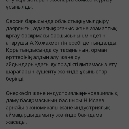
ұсынылды.
Сессия барысында облыстық жұмылдыру
даярлығы, аумақтық қорғаныс және азаматтық
қорғау басқармасы басшысының міндетін
атқарушы А.Хожахметтің есебі де тыңдалды.
Қорытындысында су тасқынының, орман
өрттерінің алдын алу және су
айдындарындағы қауіпсіздікті қамтамасыз ету
шараларын күшейту жөнінде ұсыныстар
берілді.
Өнеркәсіп және индустриялық-инновациялық
даму басқармасының басшысы Н.Исаев
арнайы экономикалық және индустриялық
аймақтарды дамыту жөнінде баяндама
жасады.