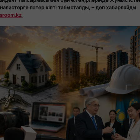
зидент тапсырмасымен бүгін ел өңірлерінде жұмыс істе
налистерге пәтер кілті табысталды, – деп хабарлайды
sroom.kz