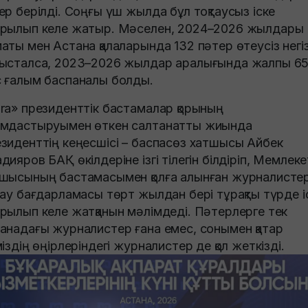
ер берілді. Соңғы үш жылда бұл тоқтаусыз іске
рылып келе жатыр. Мәселен, 2024–2026 жылдары
аты мен Астана қалаларында 132 пәтер өтеусіз негі
ысталса, 2023–2026 жылдар аралығында жалпы 6
 ғалым баспаналы болды.
ra» президенттік бастамалар қорының
мдастыруымен өткен салтанатты жиында
зиденттің кеңесшісі – баспасөз хатшысы Айбек
дияров БАҚ өкілдеріне ізгі тілегін білдіріп, Мемлеке
шысының бастамасымен қолға алынған журналисте
дау бағдарламасы төрт жылдан бері тұрақты түрде і
рылып келе жатқанын мәлімдеді. Пәтерлерге тек
анадағы журналистер ғана емес, сонымен қатар
міздің өңірлеріндегі журналистер де қол жеткізді.