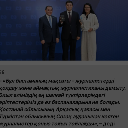
– «Бұл бастаманың мақсаты – журналистерді
қолдау және аймақтық журналистиканы дамыту.
Биыл еліміздің ең шалғай түкпірлеріндегі
әріптестеріміз де өз баспаналарына ие болады.
Қостанай облысының Арқалық қаласы мен
Түркістан облысының Созақ ауданынан келген
журналистер қоныс тойын тойлайды»,
– деді