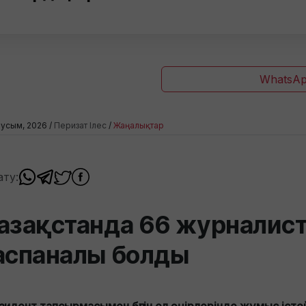
WhatsAp
усым, 2026 /
Перизат Ілес
/
Жаңалықтар
ату:
азақстанда 66 журналис
аспаналы болды