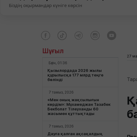
Біздің оқырмандар күніге көрсін
Шұғыл
27 ма
Бүгін, 01:36
Қызылордада 2026 жылы
құрылысқа 177 млрд теңге
Тар
бөлінді
7 тамыз, 2026
Қ
«Мен оның жақсылығын
көрдім»: Мұхамеджан Тазабек
Бекболат Тілеуханды 60
б
жасымен құттықтады
7 тамыз, 2026
Дауға қалған ақсақалдың