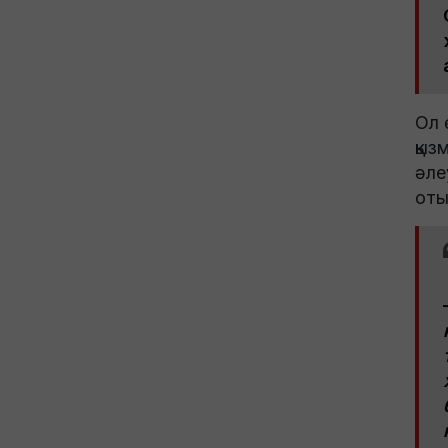
Ол 
қыз
әле
оты