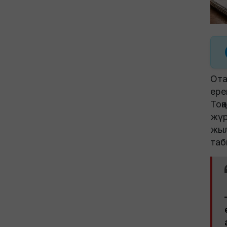
Ота
ере
Тоқ
жүр
жыл
таб