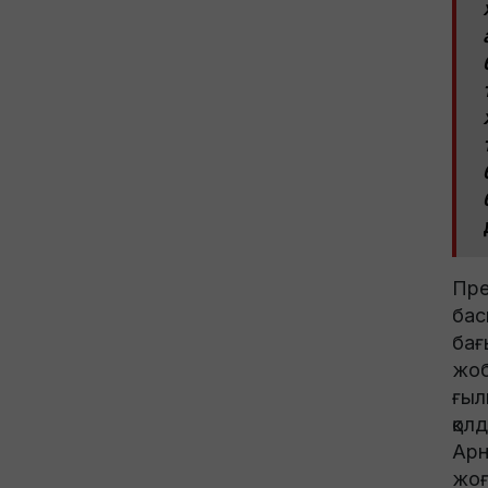
Пре
бас
бағ
жоб
ғыл
қол
Арн
жоғ