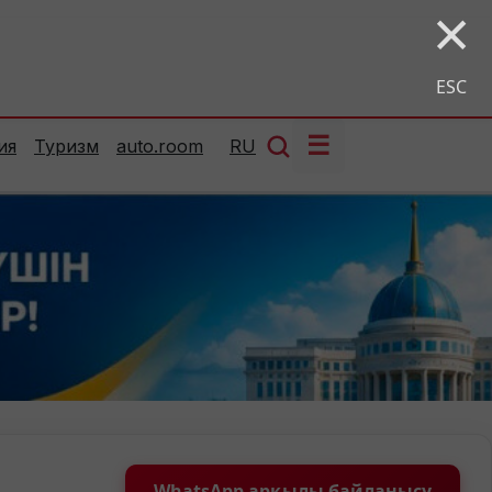
×
ESC
☰
ия
Туризм
auto.room
RU
WhatsApp арқылы байланысу