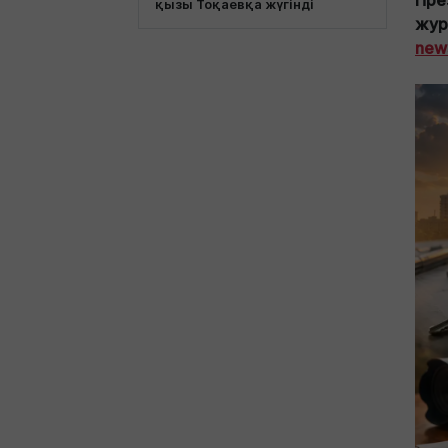
Пре
қызы Тоқаевқа жүгінді
жур
new