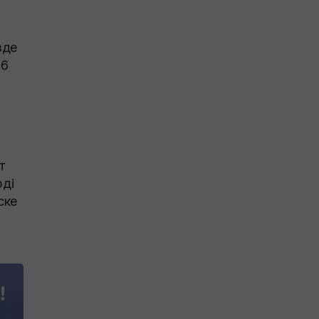
зде
56
т
рді
ске