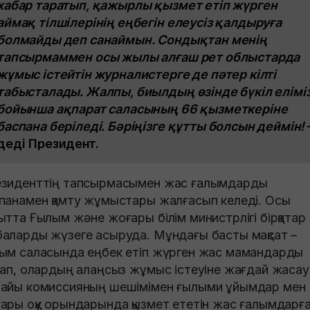
хабар таратып, қажырлы қызмет етіп жүрген
аймақ тілшілерінің еңбегін елеусіз қалдыруға
болмайды деп санаймын. Сондықтан менің
тапсырмаммен осы жылы алғаш рет облыстарда
жұмыс істейтін журналистерге де пәтер кілті
табысталады. Жалпы, биылдың өзінде бүкіл елімі
бойынша ақпарат саласының 66 қызметкеріне
баспана беріледі. Бәріңізге құтты болсын деймін!
деді Президент.
зиденттің тапсырмасымен жас ғалымдарды
панамен қамту жұмыстары жалғасып келеді. Осы
ытта Ғылым және жоғары білім министрлігі бірқатар
аларды жүзеге асыруда. Мұндағы басты мақсат –
ым саласында еңбек етіп жүрген жас мамандарды
дап, олардың алаңсыз жұмыс істеуіне жағдай жасау
айы комиссияның шешімімен ғылыми ұйымдар мен
ары оқу орындарында қызмет ететін жас ғалымдарғ