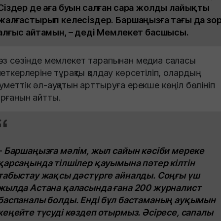
Сіздер де аға буын салған сара жолды лайықты
жалғастырып келесіздер. Баршаңызға тағы да зо
алғыс айтамын, – деді Мемлекет басшысы.
өз сөзінде мемлекет тарапынан медиа саласы
меткерлеріне тұрақты қолдау көрсетіліп, олардың
уметтік әл-ауқатын арттыруға ерекше көңіл бөлініп
рғанын айтты.
–
Баршаңызға мәлім, жыл сайын кәсіби мереке
қарсаңында тілшілер қауымына пәтер кілтін
табыстау жақсы дәстүрге айналды. Соңғы үш
жылда Астана қаласында ғана 200 журналист
баспаналы болды. Енді бұл бастаманың ауқымын
кеңейте түсуді көздеп отырмыз. Әсіресе, сапалы