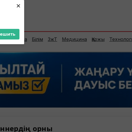
×
ент:
39°C
решить
Сараптама
Білім
ЗжТ
Медицина
Қаржы
Технолог
ннердің орны