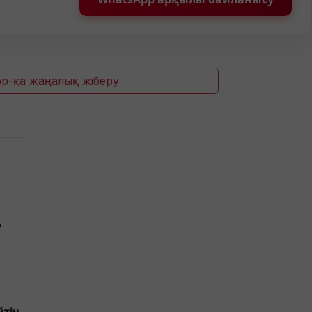
p-қа жаңалық жіберу
т