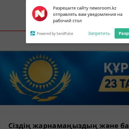
Subscribe to our
Разрешите сайту newsroom.kz
notifications!
отправлять вам уведомления на
To enable permission prompts, click on
Астана:
26°C
Алматы:
35°C
Шымк
рабочий стол
the notification icon
Запретить
Раз
Powered by SendPulse
Елорда
Сіздің жарнамаңыздың және ба