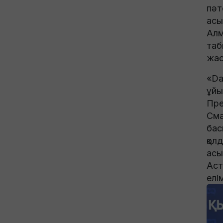
пәт
асы
Алм
таб
жас
«Da
ұйы
Пре
Сма
бас
қол
асы
Аст
елі