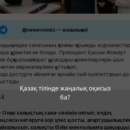
@newsroomkz
— жазылыңыз!
ндық медиа саласының қаламы қарымды журналистер
кше құрметке ие болды. Президент Қасым Жомарт
аев бұқаралық ақпарат құралдары қызметкерлерін шын
ектен мерекелерімен құттықтап,
да дәстүрге айналған арнайы сый сыяпаттарын да
ыстады.
Қазақ тілінде жаңалық оқисыз
ба?
– Олар халықтың сана-сезімін оятып, елдің
еңсесін көтеруге зор үлес қосты, ағартушылықпе
айналысып, халықты білім мен ғылымға шақырды