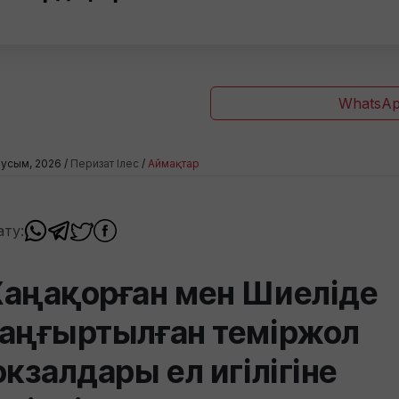
WhatsAp
усым, 2026 /
Перизат Ілес
/
Аймақтар
ату:
аңақорған мен Шиеліде
аңғыртылған теміржол
окзалдары ел игілігіне