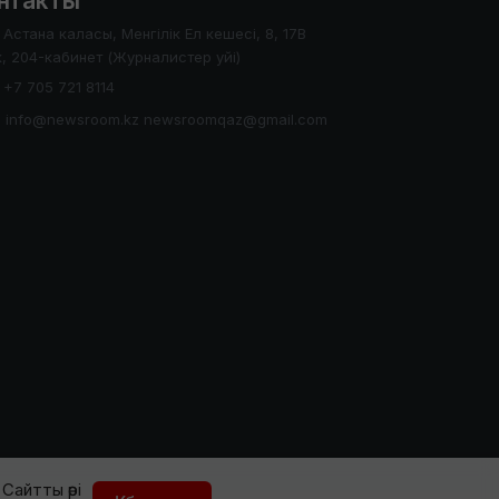
нтакты
Астана каласы, Менгілік Ел кешесі, 8, 17В
, 204-кабинет (Журналистер уйі)
+7 705 721 8114
info@newsroom.kz newsroomqaz@gmail.com
Сайтты әрі