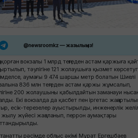
@newsroomkz
— жазылыңыз!
ақорған вокзалы 1 млрд теңгеден астам қаржыға қай
ғыртылып, тәулігіне 121 жолаушыға қызмет көрсетуг
імделсе, аумағы 9 474 шаршы метр болатын Шиелі
залына 836 млн теңгеден астам қаржы жұмсалып,
лігіне 200 жолаушыны қабылдайтын заманауи ныса
алды. Екі вокзалда да қасбет пен іргетас жаңартылы
ыр, есік-терезелер ауыстырылды, инженерлік желі
 жылу жүйесі жаңаланып, перрон аумақтары
ттандырылды.
танатты рәсімде облыс әкімі Мұрат Ергешбаев