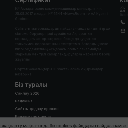
Сертификат
Ко
ҚР Ақпарат және коммуникациялар министрлігінің
25.05.2017 жылдан №16544 «NewsRoom +» АА Куәлігі
блок
берілген.
Сайттағы материалдарды пайдаланғанда міндетті түрде
сілтеме берулеріңізді сұраймыз. Ақпараттық
порталдағы авторлық және басқа да құқықтар
толығымен қорғалатынын ескертеміз. Автордың жеке
пікірі редакцияның көзқарасы болып саналмайды.
Жарнама мен түрлі хабарландыруларға жарнама беруші
жауапты.
Портал жаңалықтары 18 жастан асқан оқырмандар
назарына.
Біз туралы
Сайлау 2026
Редакция
Сайтты қолдану ережесі
Редакциялық саясат
 жақсарту мақсатында біз cookies файлдарын пайдаланамыз. 