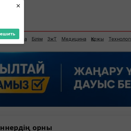
×
ент:
35°C
решить
Сараптама
Білім
ЗжТ
Медицина
Қаржы
Технолог
ннердің орны