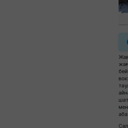
Жаң
жаң
бей
вок
тәу
айн
шат
мен
аба
Сал