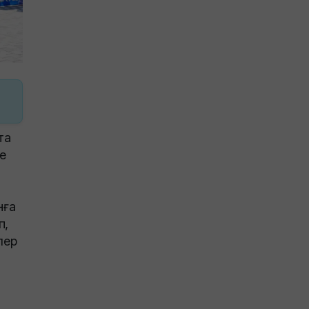
та
е
нға
п,
лер