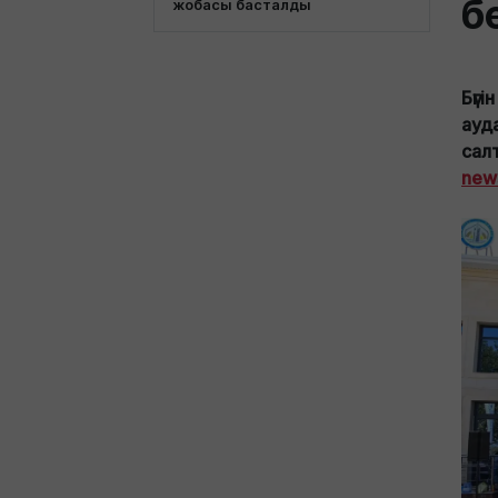
б
жобасы басталды
Бүг
ауд
сал
new