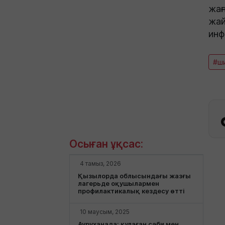
жаң
жай
инф
#ши
Осыған ұқсас:
4 тамыз, 2026
Қызылорда облысындағы жазғы
лагерьде оқушылармен
профилактикалық кездесу өтті
10 маусым, 2025
Ауруханада: құлаған сәби мен