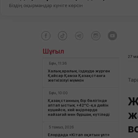
Біздің оқырмандар күніге көрсін
Шұғыл
27 ма
Бүгін, 11:36
Халықаралық іздеуде жүрген
Қайсар Қамза Қазақстанға
Тар
жеткізілуі мүмкін
Бүгін, 10:00
Ж
Қазақстанның бір бөлігінде
аптап ыстық +42°С-қа дейін
күшейсе, кей өңірлерде
ж
найзағай мен бұршақ күтіледі
в
5 тамыз, 2026
Елордада «Кітап оқитын ұлт»