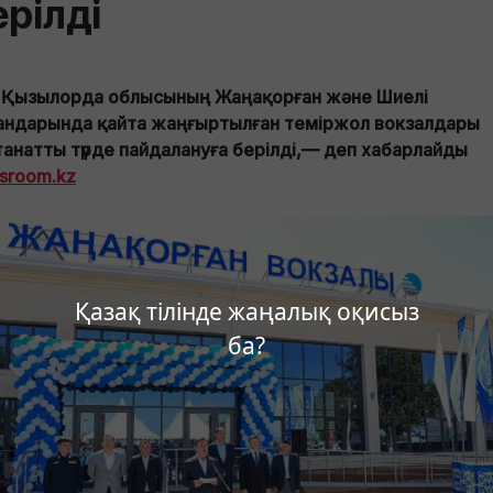
ерілді
ін Қызылорда облысының Жаңақорған және Шиелі
андарында қайта жаңғыртылған теміржол вокзалдары
танатты түрде пайдалануға берілді,— деп хабарлайды
sroom.kz
Қазақ тілінде жаңалық оқисыз
ба?