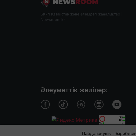
Бүгінгі Қазақстан және әлемдегі жаңалықтар |
Newsroom.kz
Әлеуметтік желілер:
Пайдаланушы тәжірибесін