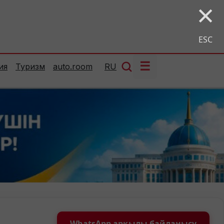
×
ESC
☰
ия
Туризм
auto.room
RU
WhatsApp арқылы байланысу