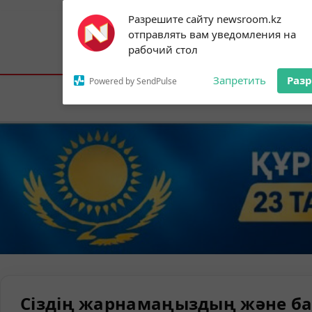
Subscribe to our
Разрешите сайту newsroom.kz
notifications!
отправлять вам уведомления на
To enable permission prompts, click on
Астана:
26°C
Алматы:
30°C
Шымк
рабочий стол
the notification icon
Запретить
Раз
Powered by SendPulse
Елорда
Сіздің жарнамаңыздың және ба