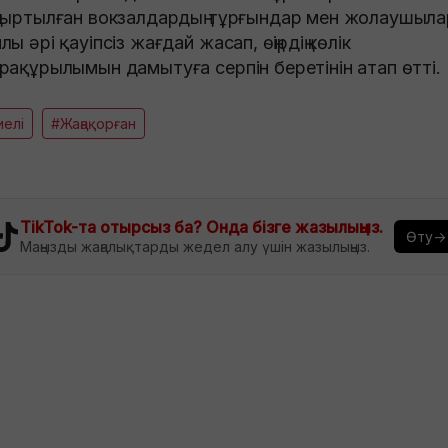
ғыртылған вокзалдардың тұрғындар мен жолаушыла
лы әрі қауіпсіз жағдай жасап, өңірдің көлік
рақұрылымын дамытуға серпін беретінін атап өтті.
елі
#Жаңақорған
TikTok-та отырсыз ба? Онда бізге жазылыңыз.
Өту→
Маңызды жаңалықтарды жедел алу үшін жазылыңыз.