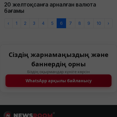
20 желтоқсанға арналған валюта
бағамы
‹
1
2
3
4
5
6
7
8
9
10
›
Сіздің жарнамаңыздың және
баннердің орны
Біздің оқырмандар күніге көрсін
WhatsApp арқылы байланысу