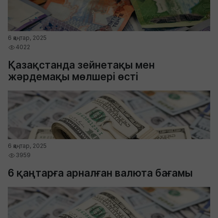
6 қаңтар, 2025
4022
Қазақстанда зейнетақы мен
жәрдемақы мөлшері өсті
6 қаңтар, 2025
3959
6 қаңтарға арналған валюта бағамы