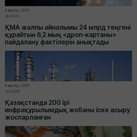
9 қаңтар, 2025
4274
ҚМА жалпы айналымы 24 млрд теңгені
құрайтын 6,2 мың «дроп-картаны»
пайдалану фактілерін анықтады
6 қаңтар, 2025
4306
Қазақстанда 200 ірі
инфрақұрылымдық жобаны іске асыру
жоспарланған