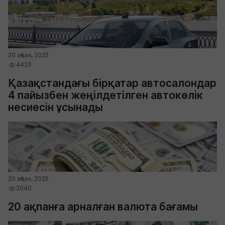
20 ақпан, 2025
4420
Қазақстандағы бірқатар автосалондар
4 пайызбен жеңілдетілген автокөлік
несиесін ұсынады
20 ақпан, 2025
2040
20 ақпанға арналған валюта бағамы