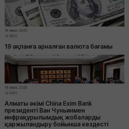
19 ақпан, 2025
1822
19 ақпанға арналған валюта бағамы
18 ақпан, 2025
1491
Алматы әкімі China Exim Bank
президенті Ван Чуньинмен
инфрақұрылымдық жобаларды
қаржыландыру бойынша кездесті