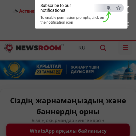
×
Subscribe to our
notifications!
Астана:
21°C
Алматы:
27°C
Шымкент:
30°C
To enable permission prompts, click on
the notification icon
ESC
☰
RU
Сіздің жарнамаңыздың және
баннердің орны
Біздің оқырмандар күніге көрсін
WhatsApp арқылы байланысу