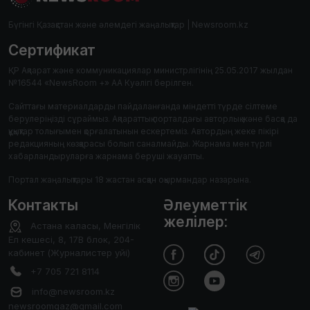
Бүгінгі Қазақстан және әлемдегі жаңалықтар | Newsroom.kz
Сертификат
ҚР Ақпарат және коммуникациялар министрлігінің 25.05.2017 жылдан
№16544 «NewsRoom +» АА Куәлігі берілген.
Сайттағы материалдарды пайдаланғанда міндетті түрде сілтеме
берулеріңізді сұраймыз. Ақпараттық порталдағы авторлық және басқа да
құқықтар толығымен қорғалатынын ескертеміз. Автордың жеке пікірі
редакцияның көзқарасы болып саналмайды. Жарнама мен түрлі
хабарландыруларға жарнама беруші жауапты.
Портал жаңалықтары 18 жастан асқан оқырмандар назарына.
Контакты
Әлеуметтік
желілер:
Астана каласы, Менгілік
Ел кешесі, 8, 17В блок, 204-
кабинет (Журналистер уйі)
+7 705 721 8114
info@newsroom.kz
newsroomqaz@gmail.com