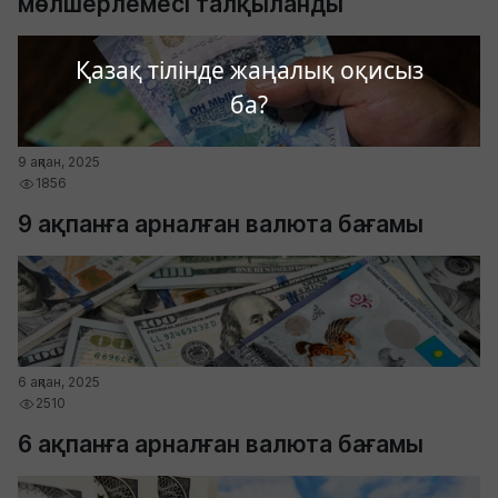
мөлшерлемесі талқыланды
Қазақ тілінде жаңалық оқисыз
ба?
9 ақпан, 2025
1856
9 ақпанға арналған валюта бағамы
6 ақпан, 2025
2510
6 ақпанға арналған валюта бағамы