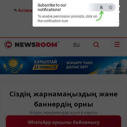
×
Subscribe to our
notifications!
Астана:
25°C
Алматы:
31°C
Шымкент:
34°C
To enable permission prompts, click on
the notification icon
ESC
☰
RU
Сіздің жарнамаңыздың және
баннердің орны
Біздің оқырмандар күніге көрсін
WhatsApp арқылы байланысу