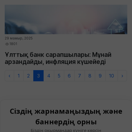
29 мамыр, 2025
1801
Ұлттық банк сарапшылары: Мұнай
арзандайды, инфляция күшейеді
‹
1
2
3
4
5
6
7
8
9
10
›
Сіздің жарнамаңыздың және
баннердің орны
Біздің оқырмандар күніге көрсін