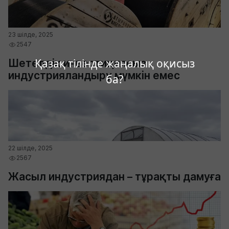
23 шілде, 2025
2547
Қазақ тілінде жаңалық оқисыз
Шетелдік инвестициясыз
индустрияландыру мүмкін емес
ба?
22 шілде, 2025
2567
Жасыл индустриядан – тұрақты дамуға