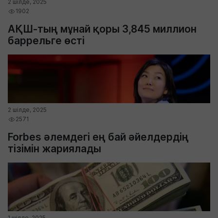
2 шілде, 2025
1902
АҚШ-тың мұнай қоры 3,845 миллион
баррельге өсті
2 шілде, 2025
2571
Forbes әлемдегі ең бай әйелдердің
тізімін жариялады
1 шілде, 2025