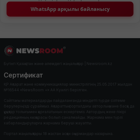
WhatsApp арқылы байланысу
Бүгінгі Қазақстан және әлемдегі жаңалықтар | Newsroom.kz
Сертификат
ҚР Ақпарат және коммуникациялар министрлігінің 25.05.2017 жылдан
№16544 «NewsRoom +» АА Куәлігі берілген.
Сайттағы материалдарды пайдаланғанда міндетті түрде сілтеме
берулеріңізді сұраймыз. Ақпараттық порталдағы авторлық және басқа да
құқықтар толығымен қорғалатынын ескертеміз. Автордың жеке пікірі
редакцияның көзқарасы болып саналмайды. Жарнама мен түрлі
хабарландыруларға жарнама беруші жауапты.
Портал жаңалықтары 18 жастан асқан оқырмандар назарына.