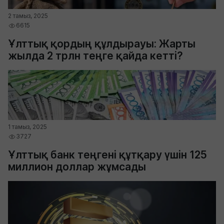
2 тамыз, 2025
6615
Ұлттық қордың құлдырауы: Жарты
жылда 2 трлн теңге қайда кетті?
1 тамыз, 2025
3727
Ұлттық банк теңгені құтқару үшін 125
миллион доллар жұмсады