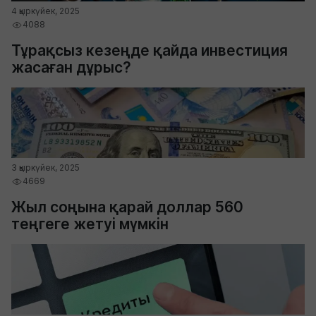
4 қыркүйек, 2025
4088
Тұрақсыз кезеңде қайда инвестиция
жасаған дұрыс?
3 қыркүйек, 2025
4669
Жыл соңына қарай доллар 560
теңгеге жетуі мүмкін