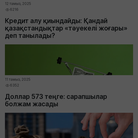
12 тамыз, 2025
6216
Кредит алу қиындайды: Қандай
қазақстандықтар «тәуекелі жоғары»
деп танылады?
11 тамыз, 2025
6352
Доллар 573 теңге: сарапшылар
болжам жасады