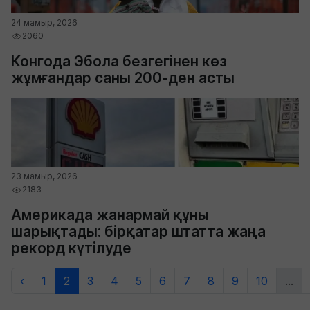
24 мамыр, 2026
2060
Конгода Эбола безгегінен көз
жұмғандар саны 200-ден асты
23 мамыр, 2026
2183
Америкада жанармай құны
шарықтады: бірқатар штатта жаңа
рекорд күтілуде
‹
1
2
3
4
5
6
7
8
9
10
...