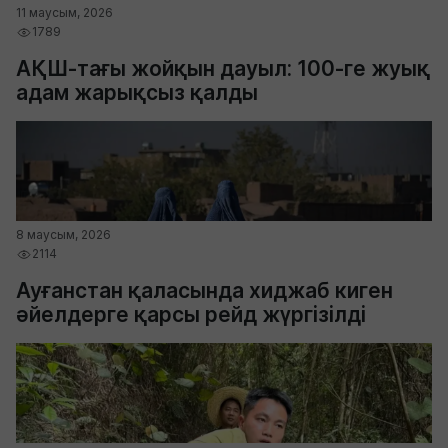
11 маусым, 2026
1789
АҚШ-тағы жойқын дауыл: 100-ге жуық
адам жарықсыз қалды
8 маусым, 2026
2114
Ауғанстан қаласында хиджаб киген
әйелдерге қарсы рейд жүргізілді