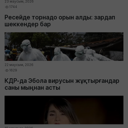
23 маусым, 2026
1744
Ресейде торнадо орын алды: зардап
шеккендер бар
22 маусым, 2026
1629
КДР-да Эбола вирусын жұқтырғандар
саны мыңнан асты