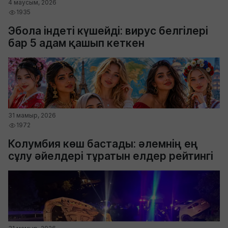
4 маусым, 2026
1935
Эбола індеті күшейді: вирус белгілері
бар 5 адам қашып кеткен
31 мамыр, 2026
1972
Колумбия көш бастады: әлемнің ең
сұлу әйелдері тұратын елдер рейтингі