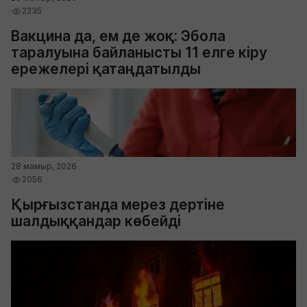
2235
Вакцина да, ем де жоқ: Эбола
таралуына байланысты 11 елге кіру
ережелері қатаңдатылды
28 мамыр, 2026
2056
Қырғызстанда мерез дертіне
шалдыққандар көбейді