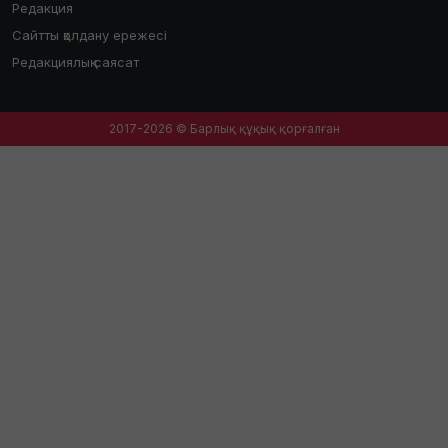
Редакция
Сайтты қолдану ережесі
Редакциялық саясат
2017-2026 © Барлық құқық қорғалған