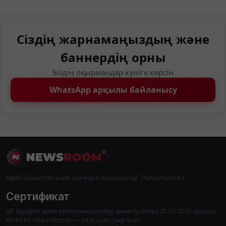
Сіздің жарнамаңыздың және
баннердің орны
Біздің оқырмандар күніге көрсін
WhatsApp арқылы байланысу
Бүгінгі Қазақстан және әлемдегі жаңалықтар | Newsroom.kz
Сертификат
ҚР Ақпарат және коммуникациялар министрлігінің 25.05.2017 жылдан
№16544 «NewsRoom +» АА Куәлігі берілген.