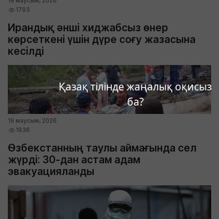
19 маусым, 2026
1793
Ирандық әнші хиджабсыз өнер
көрсеткені үшін дүре соғу жазасына
кесілді
Қазақ тілінде жаңалық оқисыз
ба?
19 маусым, 2026
1936
Өзбекстанның таулы аймағында сел
жүрді: 30-дан астам адам
эвакуацияланды