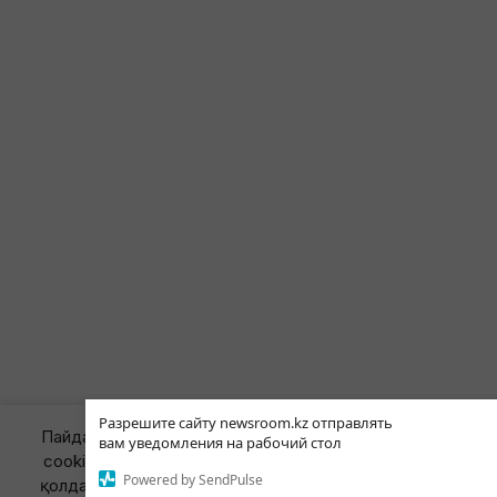
Разрешите сайту newsroom.kz отправлять
Пайдаланушы тәжірибесін жақсарту мақсатында біз
вам уведомления на рабочий стол
cookies файлдарын пайдаланамыз. Сайтты әрі қарай
Powered by SendPulse
қолдану арқылы сіз cookies файлдарын пайдалануға