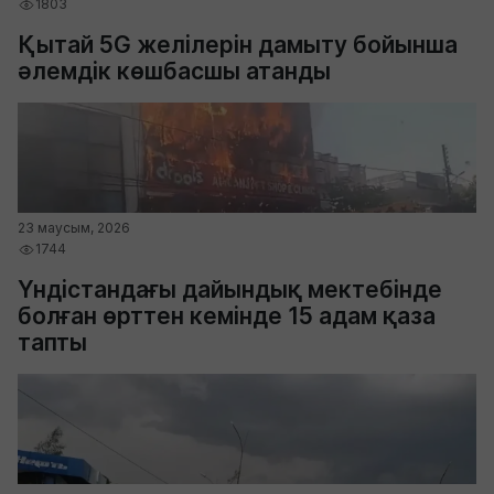
1803
Қытай 5G желілерін дамыту бойынша
әлемдік көшбасшы атанды
23 маусым, 2026
1744
Үндістандағы дайындық мектебінде
болған өрттен кемінде 15 адам қаза
тапты