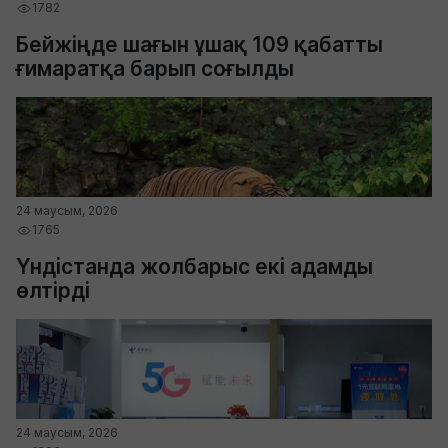
1782
Бейжіңде шағын ұшақ 109 қабатты
ғимаратқа барып соғылды
24 маусым, 2026
1765
Үндістанда жолбарыс екі адамды
өлтірді
24 маусым, 2026