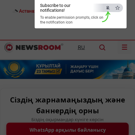
Subscribe to our
notifications!
Астана:
15°C
Алматы:
24°C
Шымкент:
27°C
To enable permission prompts, click on
the notification icon
☰
RU
Сіздің жарнамаңыздың және
баннердің орны
Біздің оқырмандар күніге көрсін
WhatsApp арқылы байланысу