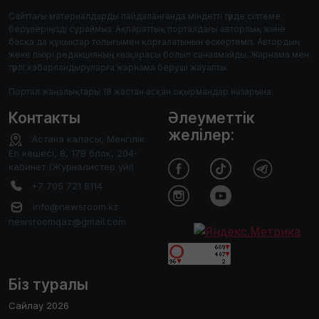
Сайттағы материалдарды пайдаланғанда міндетті түрде сілтеме
берулеріңізді сұраймыз. Ақпараттық порталдағы авторлық және
басқа да құқықтар толығымен қорғалатынын ескертеміз. Автордың
жеке пікірі редакцияның көзқарасы болып саналмайды. Жарнама мен
түрлі хабарландыруларға жарнама беруші жауапты.
Портал жаңалықтары 18 жастан асқан оқырмандар назарына.
Контакты
Әлеуметтік
желілер:
Астана каласы, Менгілік
Ел кешесі, 8, 17В блок, 204-
кабинет (Журналистер уйі)
+7 705 721 8114
info@newsroom.kz
newsroomqaz@gmail.com
Біз туралы
Сайлау 2026