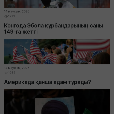
14 маусым, 2026
1913
Конгода Эбола құрбандарының саны
149-ға жетті
14 маусым, 2026
1962
Америкада қанша адам тұрады?