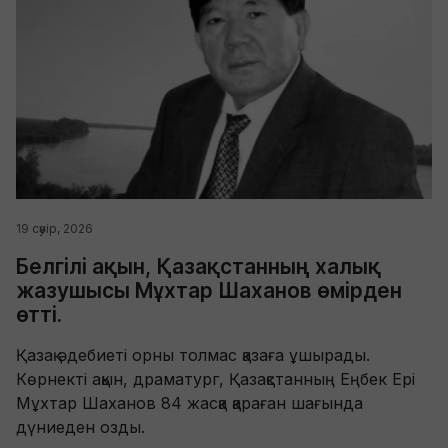
19 сәуір, 2026
Белгілі ақын, Қазақстанның халық
жазушысы Мұхтар Шаханов өмірден
өтті.
Қазақ әдебиеті орны толмас қазаға ұшырады.
Көрнекті ақын, драматург, Қазақстанның Еңбек Ері
Мұхтар Шаханов 84 жасқа қараған шағында
дүниеден озды.