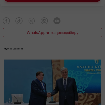
WhatsApp-қа жаңалық жіберу
Мұхтар Шаханов