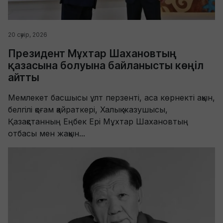
20 сәуір, 2026
Президент Мұхтар Шахановтың
қазасына болуына байланысты көңіл
айтты
Мемлекет басшысы ұлт перзенті, аса көрнекті ақын,
белгілі қоғам қайраткері, Халық жазушысы,
Қазақстанның Еңбек Ері Мұхтар Шахановтың
отбасы мен жақын...