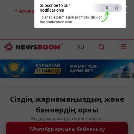
×
Subscribe to our
notifications!
Астана:
17°C
Алматы:
22°C
Шымкент:
26°C
To enable permission prompts, click on
the notification icon
ESC
☰
RU
Сіздің жарнамаңыздың және
баннердің орны
Біздің оқырмандар күніге көрсін
WhatsApp арқылы байланысу