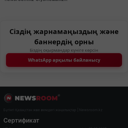
Сіздің жарнамаңыздың және
баннердің орны
Біздің оқырмандар күніге көрсін
WhatsApp арқылы байланысу
Бүгінгі Қазақстан және әлемдегі жаңалықтар | Newsroom.kz
Сертификат