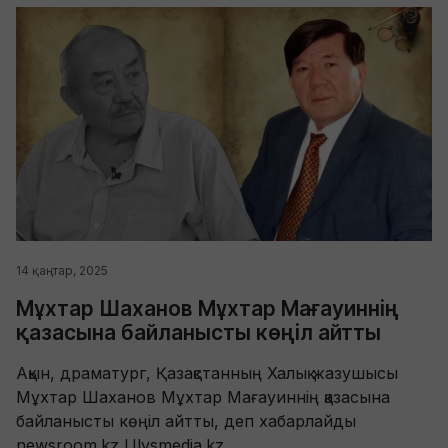
14 қаңтар, 2025
Мұхтар Шаханов Мұхтар Мағауиннің
қазасына байланысты көңіл айтты
Ақын, драматург, Қазақстанның Халық жазушысы
Мұхтар Шаханов Мұхтар Мағауиннің қазасына
байланысты көңіл айтты, деп хабарлайды
newsroom.kz Ulysmedia.kz...