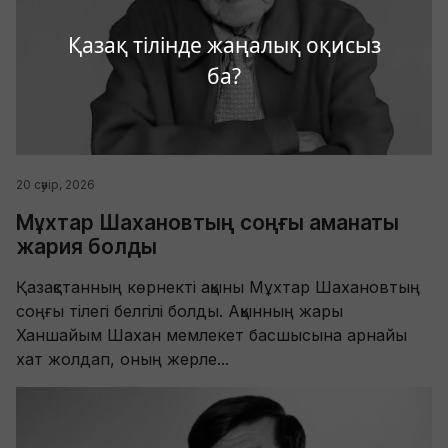
Қазақ тілінде жаңалық оқисыз
ба?
20 сәуір, 2026
Мұхтар Шахановтың соңғы аманаты
жария болды
Қазақстанның көрнекті ақыны Мұхтар Шахановтың
соңғы тілегі белгілі болды. Ақынның жары
Ханшайым Шахан мемлекет басшысына арнайы
хат жолдап, оның жерле...