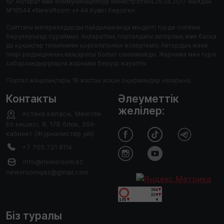
ҚР Ақпарат және коммуникациялар министрлігінің 25.05.2017 жылдан
№16544 «NewsRoom +» АА Куәлігі берілген.
Сайттағы материалдарды пайдаланғанда міндетті түрде сілтеме
берулеріңізді сұраймыз. Ақпараттық порталдағы авторлық және басқа
да құқықтар толығымен қорғалатынын ескертеміз. Автордың жеке
пікірі редакцияның көзқарасы болып саналмайды. Жарнама мен түрлі
хабарландыруларға жарнама беруші жауапты.
Портал жаңалықтары 18 жастан асқан оқырмандар назарына.
Контакты
Әлеуметтік
желілер:
Астана каласы, Менгілік
Ел кешесі, 8, 17В блок, 204-
кабинет (Журналистер уйі)
+7 705 721 8114
info@newsroom.kz
newsroomqaz@gmail.com
Біз туралы