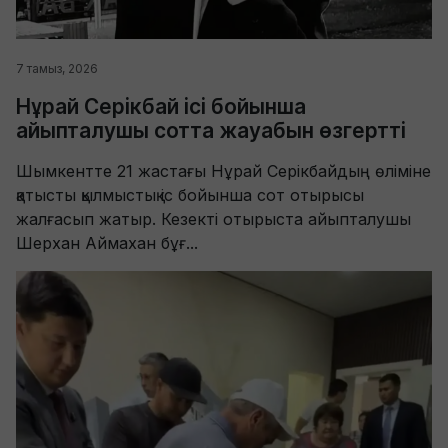
7 тамыз, 2026
Нұрай Серікбай ісі бойынша
айыпталушы сотта жауабын өзгертті
Шымкентте 21 жастағы Нұрай Серікбайдың өліміне
қатысты қылмыстық іс бойынша сот отырысы
жалғасып жатыр. Кезекті отырыста айыпталушы
Шерхан Аймахан бұғ...