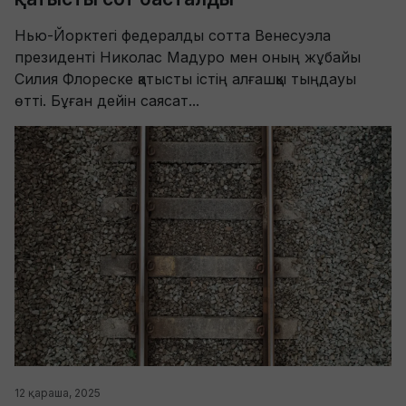
Нью-Йорктегі федералды сотта Венесуэла
президенті Николас Мадуро мен оның жұбайы
Силия Флореске қатысты істің алғашқы тыңдауы
өтті. Бұған дейін саясат...
12 қараша, 2025