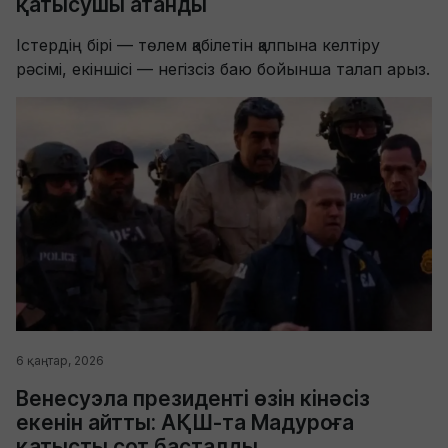
қатысушы атанды
Істердің бірі — төлем қабілетін қалпына келтіру
рәсімі, екіншісі — негізсіз баю бойынша талап арыз.
6 қаңтар, 2026
Венесуэла президенті өзін кінәсіз
екенін айтты: АҚШ-та Мадуроға
қатысты сот басталды