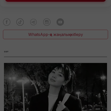
WhatsApp-қа жаңалық жіберу
сот