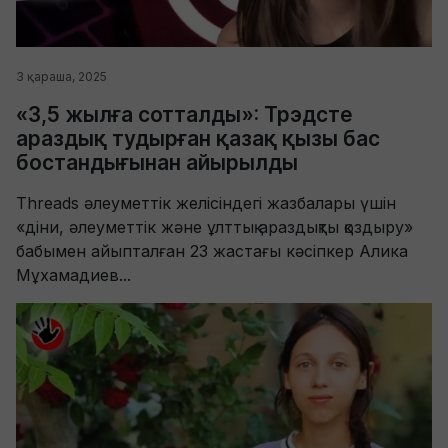
3 қараша, 2025
«3,5 жылға сотталды»: Трэдсте
араздық тудырған қазақ қызы бас
бостандығынан айырылды
Threads әлеуметтік желісіндегі жазбалары үшін
«діни, әлеуметтік және ұлттық араздықты қоздыру»
бабымен айыпталған 23 жастағы кәсіпкер Алика
Мұхамадиев...