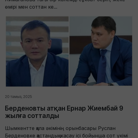
өмірі мен соттан ке...
20 тамыз, 2025
Берденовты атқан Ернар Жиембай 9
жылға сотталды
Шымкентте қала әкімінің орынбасары Руслан
Берденовке қастандық жасау ісі бойынша сот үкімі