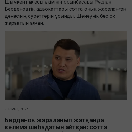
Шымкент қаласы әкімінің орынбасары Руслан
Берденовтің адвокаттары сотта оның жараланған
денесінің суреттерін ұсынды. Шенеунік бес оқ
жарақатын алған.
7 тамыз, 2025
Берденов жараланып жатқанда
кәлима шәһадатын айтқан: сотта