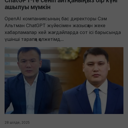
ChatGPT-ге сеніп айтқаныңыз бір күні
ашылуы мүмкін
OpenAI компаниясының бас директоры Сэм
Альтман ChatGPT жүйесімен жазысқан жеке
хабарламалар кей жағдайларда сот ісі барысында
үшінші тарапқа қолжетімд...
28 шілде, 2025