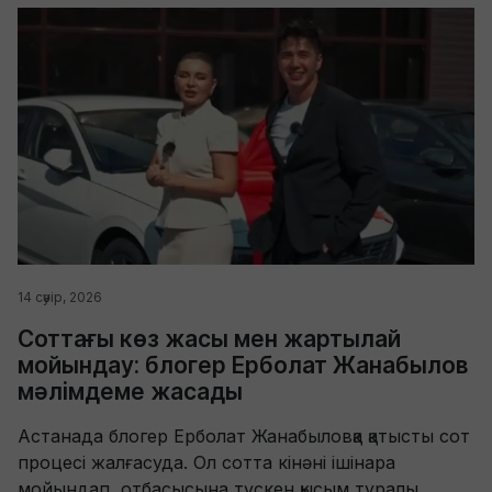
14 сәуір, 2026
Соттағы көз жасы мен жартылай
мойындау: блогер Ерболат Жанабылов
мәлімдеме жасады
Астанада блогер Ерболат Жанабыловқа қатысты сот
процесі жалғасуда. Ол сотта кінәні ішінара
мойындап, отбасысына түскен қысым туралы