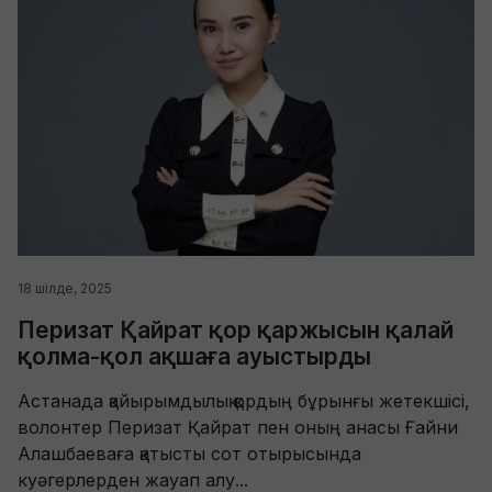
18 шілде, 2025
Перизат Қайрат қор қаржысын қалай
қолма-қол ақшаға ауыстырды
Астанада қайырымдылық қордың бұрынғы жетекшісі,
волонтер Перизат Қайрат пен оның анасы Ғайни
Алашбаеваға қатысты сот отырысында
куәгерлерден жауап алу...