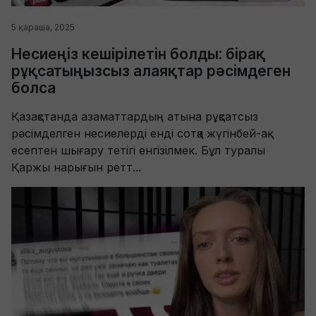
5 қараша, 2025
Несиеңіз кешірілетін болды: бірақ
рұқсатыңызсыз алаяқтар рәсімдеген
болса
Қазақстанда азаматтардың атына рұқсатсыз
рәсімделген несиелерді енді сотқа жүгінбей-ақ
есептен шығару тетігі енгізілмек. Бұл туралы
Қаржы нарығын ретт...