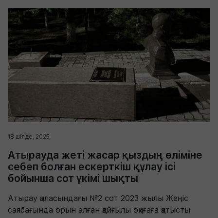
18 шілде, 2025
Атырауда жеті жасар қыздың өліміне
себеп болған ескерткіш құлау ісі
бойынша сот үкімі шықты
Атырау қаласындағы №2 сот 2023 жылы Жеңіс
саябағында орын алған қайғылы оқиғаға қатысты