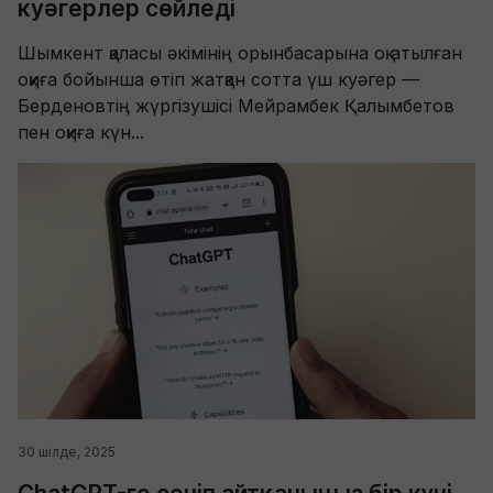
куәгерлер сөйледі
Шымкент қаласы әкімінің орынбасарына оқ атылған
оқиға бойынша өтіп жатқан сотта үш куәгер —
Берденовтің жүргізушісі Мейрамбек Қалымбетов
пен оқиға күн...
30 шілде, 2025