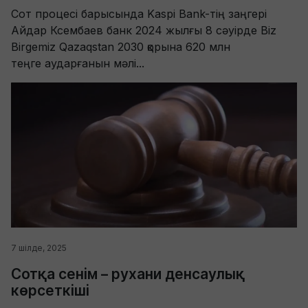
Сот процесі барысында Kaspi Bank-тің заңгері
Айдар Ксембаев банк 2024 жылғы 8 сәуірде Biz
Birgemiz Qazaqstan 2030 қорына 620 млн
теңге аударғанын мәлі...
7 шілде, 2025
Сотқа сенім – рухани денсаулық
көрсеткіші