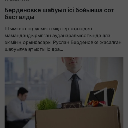
Берденовке шабуыл ісі бойынша сот
басталды
Шымкенттің қылмыстық істер жөніндегі
мамандандырылған ауданаралық сотында қала
әкімінің орынбасары Руслан Берденовке жасалған
шабуылға қатысты іс қара...