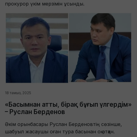
прокурор үкім мерзімін ұсынды.
18 тамыз, 2025
«Басымнан атты, бірақ бұғып үлгердім»
– Руслан Берденов
Әкім орынбасары Руслан Берденовтің сөзінше,
шабуыл жасаушы оған тура басынан оқ атқан.