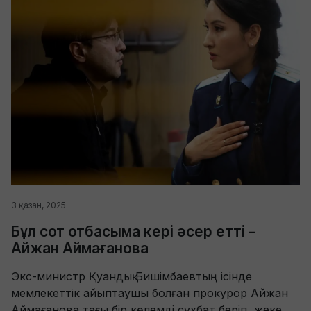
3 қазан, 2025
Бұл сот отбасыма кері әсер етті –
Айжан Аймағанова
Экс-министр Қуандық Бишімбаевтың ісінде
мемлекеттік айыптаушы болған прокурор Айжан
Аймағанова тағы бір көлемді сұхбат беріп, жеке