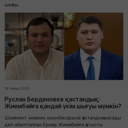
шықты.
18 тамыз, 2025
Руслан Берденовке қастандық:
Жиембайға қандай үкім шығуы мүмкін?
Шымкент әкімінің орынбасарына қастандық жасады
деп айыпталған Ернар Жиембайға қатысты