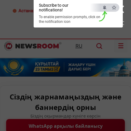
×
Subscribe to our
notifications!
Астана:
32°C
Алматы:
35°C
Шымкент:
36°C
To enable permission prompts, click on
the notification icon
ESC
☰
RU
Сіздің жарнамаңыздың және
баннердің орны
Біздің оқырмандар күніге көрсін
WhatsApp арқылы байланысу