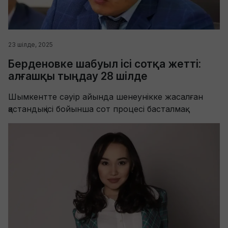
23 шілде, 2025
Берденовке шабуыл ісі сотқа жетті:
алғашқы тыңдау 28 шілде
Шымкентте сәуір айында шенеунікке жасалған
қастандық ісі бойынша сот процесі басталмақ.