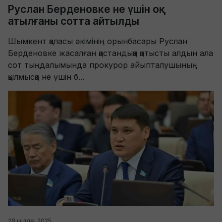
Руслан Берденовке не үшін оқ
атылғаны сотта айтылды
Шымкент қаласы әкімінің орынбасары Руслан
Берденовке жасалған қастандыққа қатысты алдын ала
сот тыңдалымында прокурор айыпталушының
қылмысқа не үшін б...
28 шілде, 2025