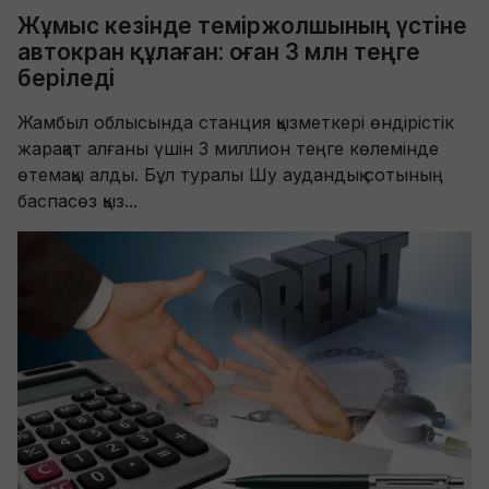
Жұмыс кезінде теміржолшының үстіне
автокран құлаған: оған 3 млн теңге
беріледі
Жамбыл облысында станция қызметкері өндірістік
жарақат алғаны үшін 3 миллион теңге көлемінде
өтемақы алды. Бұл туралы Шу аудандық сотының
баспасөз қыз...