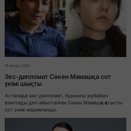
18 шілде, 2025
Экс-дипломат Сәкен Мамашқа сот
үкімі шықты
Астанада экс-дипломат, бұрынғы жұбайын
азаптады деп айыпталған Сәкен Мамашқа қатысты
сот үкімі жарияланды.