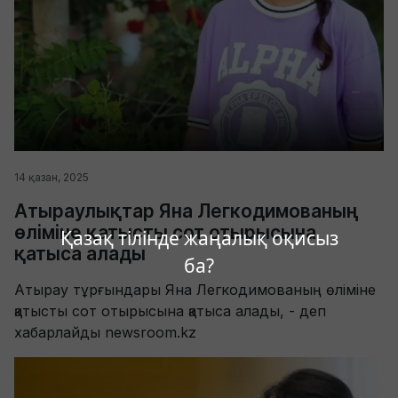
14 қазан, 2025
Атыраулықтар Яна Легкодимованың
өліміне қатысты сот отырысына
Қазақ тілінде жаңалық оқисыз
қатыса алады
ба?
Атырау тұрғындары Яна Легкодимованың өліміне
қатысты сот отырысына қатыса алады, - деп
хабарлайды newsroom.kz