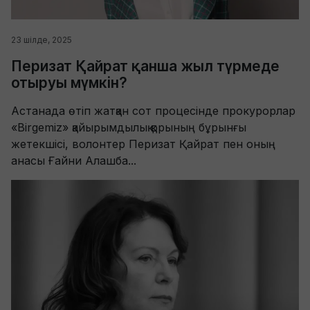
23 шілде, 2025
Перизат Қайрат қанша жыл түрмеде
отыруы мүмкін?
Астанада өтіп жатқан сот процесінде прокурорлар
«Birgemiz» қайырымдылық қорының бұрынғы
жетекшісі, волонтер Перизат Қайрат пен оның
анасы Ғайни Алашба...