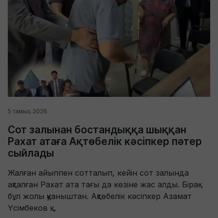
5 тамыз, 2026
Сот залынан бостандыққа шыққан
Рахат атаға Ақтөбелік кәсіпкер пәтер
сыйлады
Жалған айыппен сотталып, кейін сот залында
ақталған Рахат ата тағы да көзіне жас алды. Бірақ
бұл жолы қуаныштан. Ақтөбелік кәсіпкер Азамат
Үсімбеков қ...