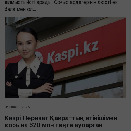
қылмыстық істі қарады. Соғыс ардагерінің бюсті екі
бала мен ол...
16 шілде, 2025
Kaspi Перизат Қайраттың өтінішімен
қорына 620 млн теңге аударған