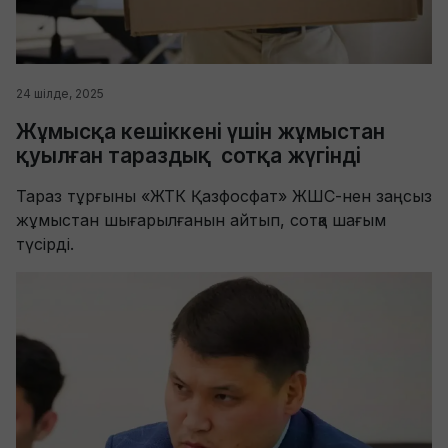
24 шілде, 2025
Жұмысқа кешіккені үшін жұмыстан
қуылған тараздық сотқа жүгінді
Тараз тұрғыны «ЖТК Қазфосфат» ЖШС-нен заңсыз
жұмыстан шығарылғанын айтып, сотқа шағым
түсірді.