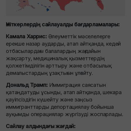
Үміткерлердің сайлауалды бағдарламалары:
Камала Харрис:
Әлеуметтік мәселелерге
ерекше назар аударды, атап айтқанда, кедей
отбасылардағы балалардың жағдайын
жақсарту, медициналық қызметтердің
қолжетімділігін арттыру және отбасылық
демалыстардың ұзақтығын ұлғайту.
Дональд Трамп:
Иммиграция саясатын
қатаңдатуды ұсынды, атап айтқанда, шекара
қауіпсіздігін күшейту және заңсыз
иммигранттарды депортациялау бойынша
ауқымды операциялар жүргізуді жоспарлады.
Сайлау алдындағы жағдай: