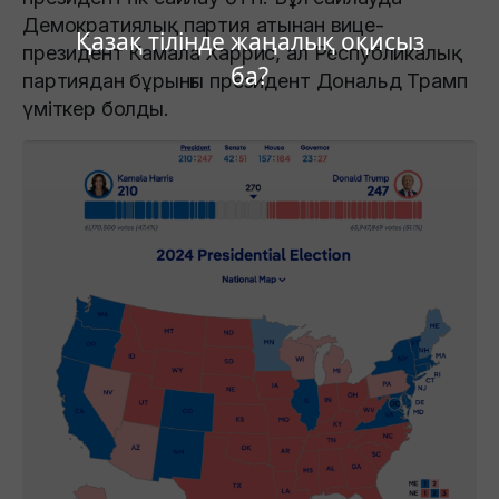
Демократиялық партия атынан вице-
Қазақ тілінде жаңалық оқисыз
президент Камала Харрис, ал Республикалық
ба?
партиядан бұрынғы президент Дональд Трамп
үміткер болды.