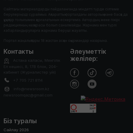
Сайттағы материалдарды пайдаланғанда міндетті түрде сілтеме
берулеріңізді сұраймыз. Ақпараттық порталдағы авторлық және басқа да
құқықтар толығымен қорғалатынын ескертеміз. Автордың жеке пікірі
редакцияның көзқарасы болып саналмайды. Жарнама мен түрлі
хабарландыруларға жарнама беруші жауапты.
Портал жаңалықтары 18 жастан асқан оқырмандар назарына.
Контакты
Әлеуметтік
желілер:
Астана каласы, Менгілік
Ел кешесі, 8, 17В блок, 204-
кабинет (Журналистер уйі)
+7 705 721 8114
info@newsroom.kz
newsroomqaz@gmail.com
Біз туралы
Сайлау 2026