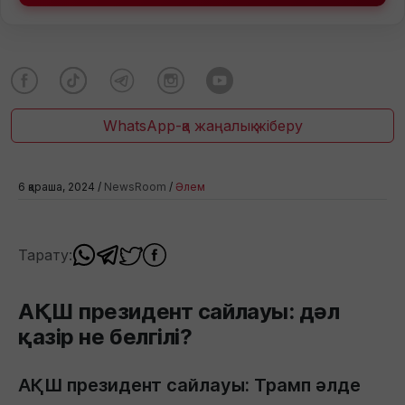
WhatsApp-қа жаңалық жіберу
6 қараша, 2024 /
NewsRoom
/
Әлем
Тарату:
АҚШ президент сайлауы: дәл
қазір не белгілі?
АҚШ президент сайлауы: Трамп әлде