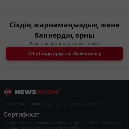
Сіздің жарнамаңыздың және
баннердің орны
Біздің оқырмандар күніге көрсін
WhatsApp арқылы байланысу
Бүгінгі Қазақстан және әлемдегі жаңалықтар | Newsroom.kz
Сертификат
ҚР Ақпарат және коммуникациялар министрлігінің 25.05.2017 жылдан
№16544 «NewsRoom +» АА Куәлігі берілген.