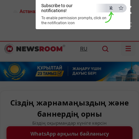
×
Subscribe to our
notifications!
Астана:
18°C
Алматы:
22°C
Шымкент:
26°C
To enable permission prompts, click on
the notification icon
ESC
☰
RU
Сіздің жарнамаңыздың және
баннердің орны
Біздің оқырмандар күніге көрсін
WhatsApp арқылы байланысу