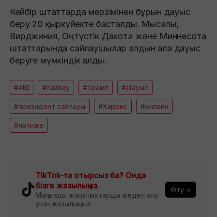
Кейбір штаттарда мерзімінен бұрын дауыс
беру 20 қыркүйекте басталды. Мысалы,
Вирджиния, Оңтүстік Дакота және Миннесота
штаттарында сайлаушылар алдын ала дауыс
беруге мүмкіндік алды.
#АҚШ
#сайлау
#Трамп
#Дауыс
#президент сайлауы
#Харрис
#онлайн
#нәтиже
TikTok-та отырсыз ба? Онда
бізге жазылыңыз.
Өту→
Маңызды жаңалықтарды жедел алу
үшін жазылыңыз.