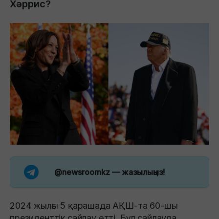
Хәррис?
@newsroomkz
— жазылыңыз!
2024 жылғы 5 қарашада АҚШ-та 60-шы
президенттік сайлау өтті. Бұл сайлауда