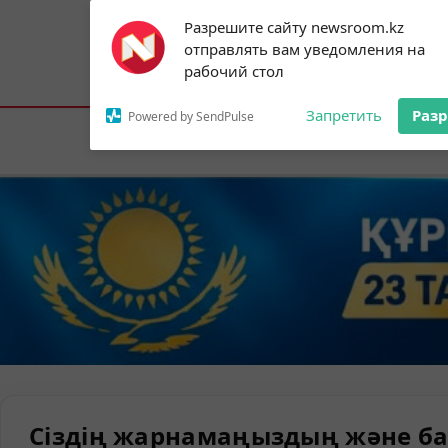
Subscribe to our
Разрешите сайту newsroom.kz
notifications!
отправлять вам уведомления на
To enable permission prompts, click on
Астана:
23°C
Алматы:
33°C
Шымк
рабочий стол
the notification icon
Запретить
Раз
Powered by SendPulse
Елорда
Сіздің жарнамаңыздың және ба