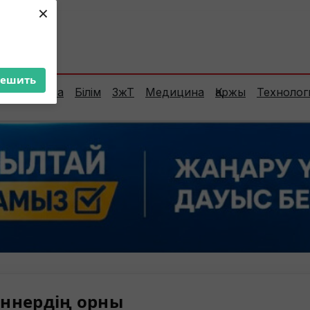
×
ент:
36°C
решить
Сараптама
Білім
ЗжТ
Медицина
Қаржы
Технолог
ннердің орны