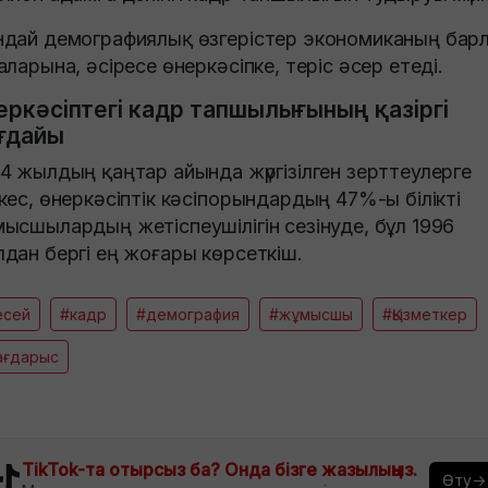
дай демографиялық өзгерістер экономиканың бар
аларына, әсіресе өнеркәсіпке, теріс әсер етеді.
еркәсіптегі кадр тапшылығының қазіргі
ғдайы
4 жылдың қаңтар айында жүргізілген зерттеулерге
кес, өнеркәсіптік кәсіпорындардың 47%-ы білікті
ысшылардың жетіспеушілігін сезінуде, бұл 1996
дан бергі ең жоғары көрсеткіш.
есей
#кадр
#демография
#жұмысшы
#Қызметкер
ағдарыс
TikTok-та отырсыз ба? Онда бізге жазылыңыз.
Өту→