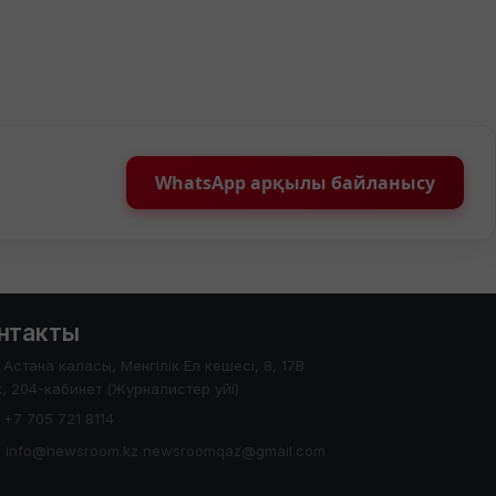
WhatsApp арқылы байланысу
нтакты
Астана каласы, Менгілік Ел кешесі, 8, 17В
, 204-кабинет (Журналистер уйі)
+7 705 721 8114
info@newsroom.kz newsroomqaz@gmail.com