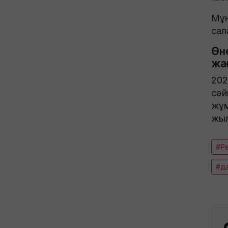
Мұн
сал
Өн
жа
202
сәй
жұм
жыл
#Р
#д