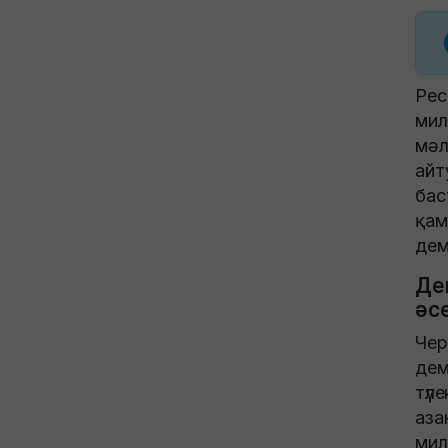
Рес
мил
мәл
айт
бас
қам
дем
Де
әс
Чер
дем
түл
аза
мил