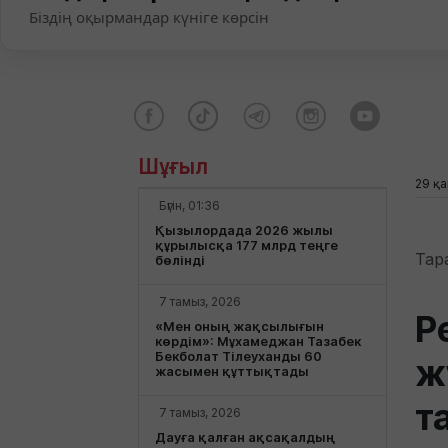
Біздің оқырмандар күніге көрсін
Шұғыл
29 қа
Бүгін, 01:36
Қызылордада 2026 жылы
құрылысқа 177 млрд теңге
Тар
бөлінді
7 тамыз, 2026
Р
«Мен оның жақсылығын
көрдім»: Мұхамеджан Тазабек
Бекболат Тілеуханды 60
ж
жасымен құттықтады
т
7 тамыз, 2026
Дауға қалған ақсақалдың