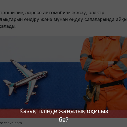
 тапшылық әсіресе автомобиль жасау, электр
дықтарын өндіру және мұнай өңдеу салаларында айқ
қалады.
Қазақ тілінде жаңалық оқисыз
ба?
о: canva.com