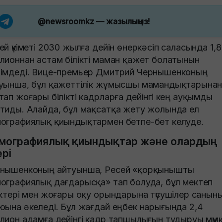
@newsroomkz
— жазылыңыз!
ей үкіметі 2030 жылға дейін өнеркәсіп саласында 1,8
лионнан астам білікті маман қажет болатынын
імдеді. Вице-премьер Дмитрий Чернышенконың
уынша, бұл қажеттілік жұмысшы мамандықтарына
тап жоғары білікті кадрларға дейінгі кең ауқымды
тиды. Алайда, бұл мақсатқа жету жолында ел
ографиялық қиындықтармен бетпе-бет келуде.
мографиялық қиындықтар және олардың
ері
нышенконың айтуынша, Ресей «қорқынышты
ографиялық дағдарысқа» тап болуда, бұл мектеп
ектері мен жоғары оқу орындарына түсушілер санын
юына әкеледі. Бұл жағдай еңбек нарығында 2,4
лион адамға дейінгі кадр тапшылығын тудыруы мүмк