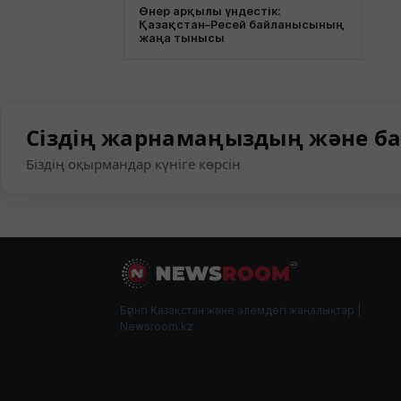
Өнер арқылы үндестік:
Қазақстан–Ресей байланысының
жаңа тынысы
Сіздің жарнамаңыздың және ба
Біздің оқырмандар күніге көрсін
Бүгінгі Қазақстан және әлемдегі жаңалықтар |
Newsroom.kz