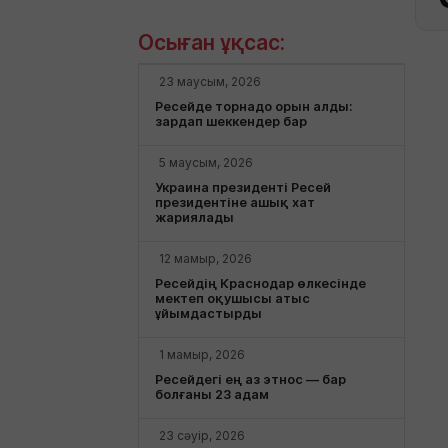
Осыған ұқсас:
23 маусым, 2026
Ресейде торнадо орын алды:
зардап шеккендер бар
5 маусым, 2026
Украина президенті Ресей
президентіне ашық хат
жариялады
12 мамыр, 2026
Ресейдің Краснодар өлкесінде
мектеп оқушысы атыс
ұйымдастырды
1 мамыр, 2026
Ресейдегі ең аз этнос — бар
болғаны 23 адам
23 сәуір, 2026