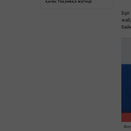
қызы Тоқаевқа жүгінді
Бұл
жаб
бай
Фот