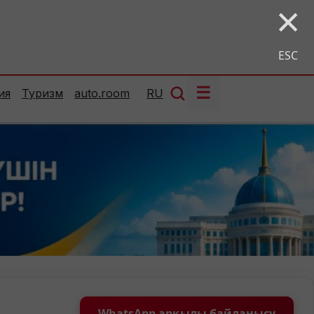
×
ESC
☰
ия
Туризм
auto.room
RU
WhatsApp арқылы байланысу