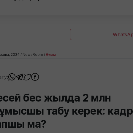
WhatsAp
раша, 2024 /
NewsRoom
/
Әлем
ату:
есей бес жылда 2 млн
ұмысшы табу керек: кадр
апшы ма?