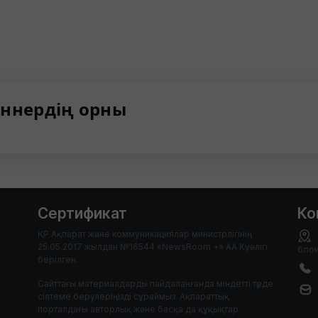
ннердің орны
Сертификат
Ко
ҚР Ақпарат және коммуникациялар министрлігінің
25.05.2017 жылдан №16544 «NewsRoom +» АА Куәлігі
блок
берілген.
Сайттағы материалдарды пайдаланғанда міндетті түрде
сілтеме берулеріңізді сұраймыз. Ақпараттық
порталдағы авторлық және басқа да құқықтар