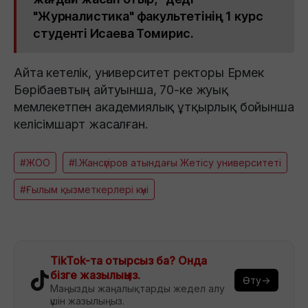
"Журналистика" факультетінің 1 курс
студенті Исаева Томирис.
Айта кетелік, университет ректоры Ермек
Бөрібаевтың айтуынша, 70-ке жуық
мемлекетпен академиялық ұтқырлық бойынша
келісімшарт жасалған.
#ЖОО
#І.Жансүгіров атындағы Жетісу университеті
#Ғылым қызметкерлері күні
TikTok-та отырсыз ба? Онда
бізге жазылыңыз.
Өту→
Маңызды жаңалықтарды жедел алу
үшін жазылыңыз.