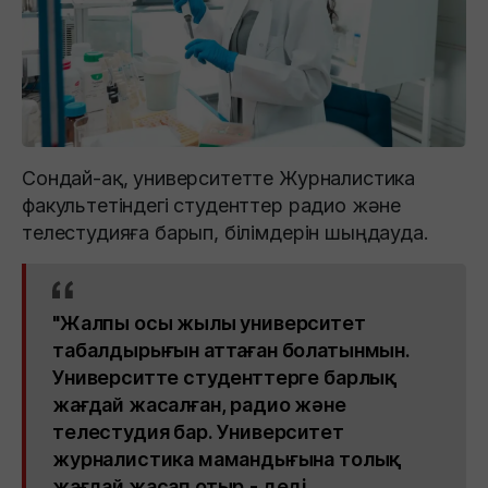
Сондай-ақ, университетте Журналистика
факультетіндегі студенттер радио және
телестудияға барып, білімдерін шыңдауда.
"Жалпы осы жылы университет
табалдырығын аттаған болатынмын.
Университте студенттерге барлық
жағдай жасалған, радио және
телестудия бар. Университет
журналистика мамандығына толық
жағдай жасап отыр,- деді