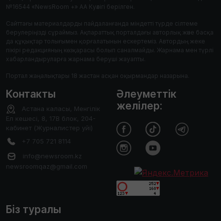
№16544 «NewsRoom +» АА Куәлігі берілген.
Сайттағы материалдарды пайдаланғанда міндетті түрде сілтеме
берулеріңізді сұраймыз. Ақпараттық порталдағы авторлық және басқа
да құқықтар толығымен қорғалатынын ескертеміз. Автордың жеке
пікірі редакцияның көзқарасы болып саналмайды. Жарнама мен түрлі
хабарландыруларға жарнама беруші жауапты.
Портал жаңалықтары 18 жастан асқан оқырмандар назарына.
Контакты
Әлеуметтік
желілер:
Астана каласы, Менгілік
Ел кешесі, 8, 17В блок, 204-
кабинет (Журналистер уйі)
+7 705 721 8114
info@newsroom.kz
newsroomqaz@gmail.com
Біз туралы