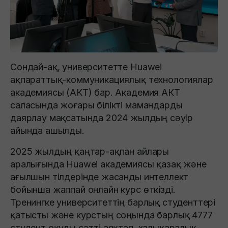
Сондай-ақ, университетте Huawei
ақпараттық-коммуникациялық технологиялар
академиясы (АКТ) бар. Академия АКТ
саласында жоғары білікті мамандарды
даярлау мақсатында 2024 жылдың сәуір
айында ашылды.
2025 жылдың қаңтар-ақпан айлары
аралығында Huawei академиясы қазақ және
ағылшын тілдерінде жасанды интеллект
бойынша жаппай онлайн курс өткізді.
Тренингке университеттің барлық студенттері
қатысты және курстың соңында барлық 4777
студент оқуды сәтті аяқтап, халықаралық