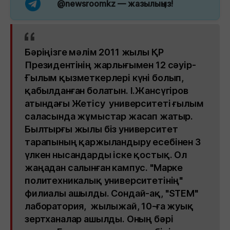
@newsroomkz
— жазылыңыз!
Бәріңізге мәлім 2011 жылы ҚР
Президентінің жарлығымен 12 сәуір-
Ғылым қызметкерлері күні болып,
қабылданған болатын. І.Жансүгіров
атындағы Жетісу университеті ғылым
саласында жұмыстар жасап жатыр.
Былтырғы жылы біз университет
тарапының қаржыландыру есебінен 3
үлкен нысандарды іске қостық. Ол
жаңадан салынған кампус. "Марке
политехникалық университетінің"
филиалы ашылды. Сондай-ақ, "STEM"
лаборатория, жылыжай, 10-ға жуық
зертханалар ашылды. Оның бәрі