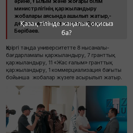
әрине, Ғылым және жоғары білім
министрлігінің қаржыландыру
жобалары аясында ашылып жатыр,-
Қазақ тілінде жаңалық оқисыз
деді университет ректоры Ермек
Бөрібаев.
ба?
Қазіргі таңда университетте 8 нысаналы-
бағдарламалы қаржыландыру, 7 гранттық
қаржыландыру, 11 «Жас ғалым» гранттық
қаржыландыру, 1 коммерциализация бағыты
бойынша жобалар жүзеге асырылып жатыр.