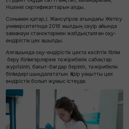
Huawei сертификаттарын алды.
Сонымен қатар,І. Жансүгіров атындағы Жетісу
университетінде 2018 жылдың сәуір айында
заманауи станоктармен жабдықталған оқу-
өндірістік цех ашылды.
Алғашында оқу-өндірістік цехта кәсіптік білім
беру білімгерлеріне тәжірибелік сабақтар
жүргізіліп, бағыт-бағдар беріліп, тәжірибелік
білімдері шыңдалататын. Қазір уақытты цех
өндірістік болып жұмыс істеуде.