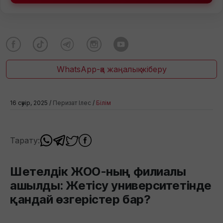
WhatsApp-қа жаңалық жіберу
16 сәуір, 2025 /
Перизат Ілес
/
Білім
Тарату:
Шетелдік ЖОО-ның филиалы
ашылды: Жетісу университетінде
қандай өзгерістер бар?