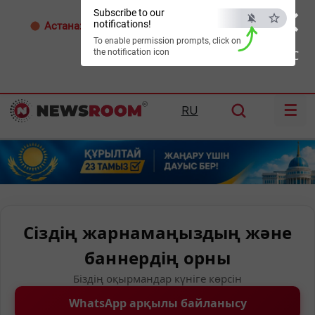
×
Subscribe to our
notifications!
Астана:
31°C
Алматы:
34°C
Шымкент:
38°C
To enable permission prompts, click on
the notification icon
ESC
☰
RU
Сіздің жарнамаңыздың және
баннердің орны
Біздің оқырмандар күніге көрсін
WhatsApp арқылы байланысу