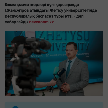
Ғылым қызметкерлері күні қарсаңында
І.Жансүгіров атындағы Жетісу университетінде
республикалық баспасөз туры өтті,- деп
хабарлайды
newsroom.kz