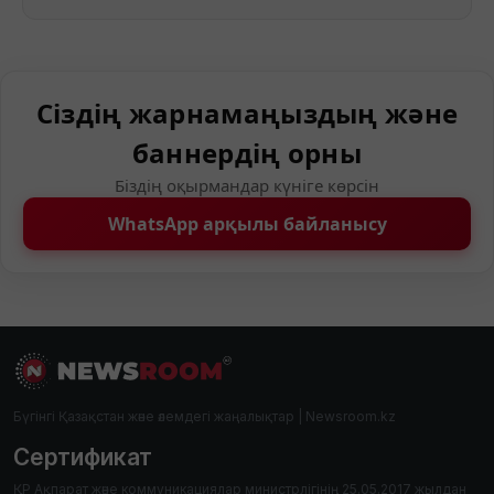
Сіздің жарнамаңыздың және
баннердің орны
Біздің оқырмандар күніге көрсін
WhatsApp арқылы байланысу
Бүгінгі Қазақстан және әлемдегі жаңалықтар | Newsroom.kz
Сертификат
ҚР Ақпарат және коммуникациялар министрлігінің 25.05.2017 жылдан