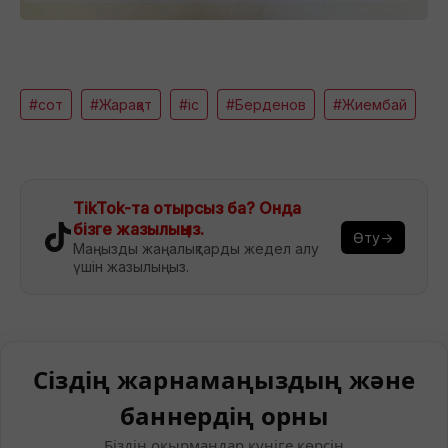
#сот
#Жарақат
#іс
#Берденов
#Жиембай
TikTok-та отырсыз ба? Онда
бізге жазылыңыз.
Өту→
Маңызды жаңалықтарды жедел алу
үшін жазылыңыз.
Сіздің жарнамаңыздың және
баннердің орны
Біздің оқырмандар күніге көрсін