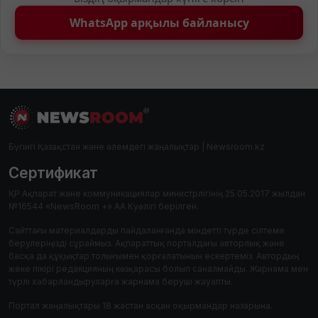
WhatsApp арқылы байланысу
Бүгінгі Қазақстан және әлемдегі жаңалықтар | Newsroom.kz
Сертификат
ҚР Ақпарат және коммуникациялар министрлігінің 25.05.2017 жылдан
№16544 «NewsRoom +» АА Куәлігі берілген.
Сайттағы материалдарды пайдаланғанда міндетті түрде сілтеме
берулеріңізді сұраймыз. Ақпараттық порталдағы авторлық және
басқа да құқықтар толығымен қорғалатынын ескертеміз. Автордың
жеке пікірі редакцияның көзқарасы болып саналмайды. Жарнама мен
түрлі хабарландыруларға жарнама беруші жауапты.
Портал жаңалықтары 18 жастан асқан оқырмандар назарына.