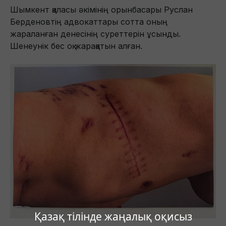
Шымкент қаласы әкімінің орынбасары Руслан
Берденовтің адвокаттары сотта оның
жараланған денесінің суреттерін ұсынды.
Шенеунік бес оқ жарақатын алған.
Қазақ тілінде жаңалық оқисыз