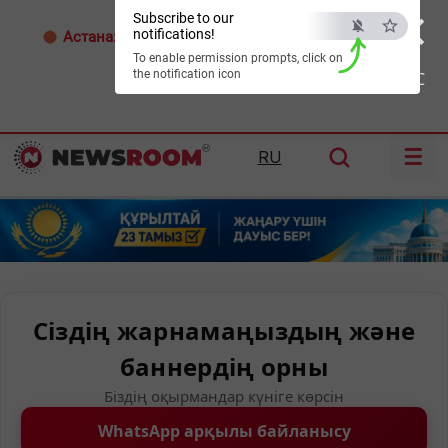
×
Subscribe to our
notifications!
Астана:
31°C
Алматы:
34°C
Шымкент:
38°C
To enable permission prompts, click on
the notification icon
ESC
☰
RU
Сіздің жарнамаңыздың және
баннердің орны
Біздің оқырмандар күніге көрсін
WhatsApp арқылы байланысу