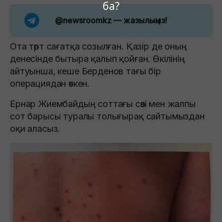
ба?
@newsroomkz
— жазылыңыз!
Ота төрт сағатқа созылған. Қазір де оның
денесінде бытыра қалып қойған. Өкілінің
айтуынша, кеше Берденов тағы бір
операциядан өткен.
Ернар Жиембайдың соттағы сөзі мен жалпы
сот барысы туралы толығырақ сайтымыздан
оқи аласыз.