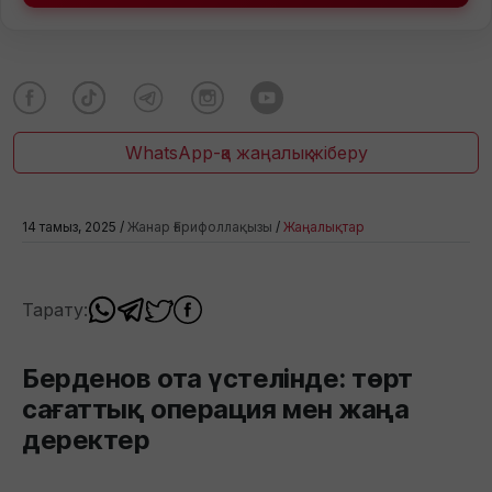
WhatsApp-қа жаңалық жіберу
14 тамыз, 2025 /
Жанар Ғарифоллақызы
/
Жаңалықтар
Тарату:
Берденов ота үстелінде: төрт
сағаттық операция мен жаңа
деректер