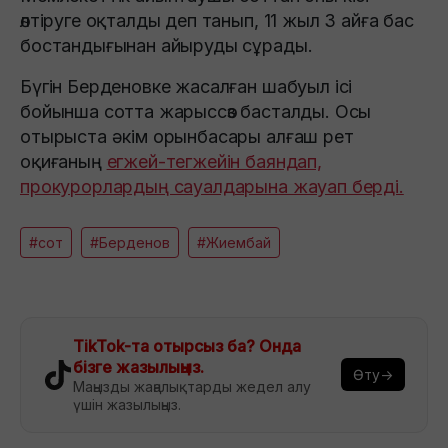
өлтіруге оқталды деп танып, 11 жыл 3 айға бас
бостандығынан айыруды сұрады.
Бүгін Берденовке жасалған шабуыл ісі
бойынша сотта жарыссөз басталды. Осы
отырыста әкім орынбасары алғаш рет
оқиғаның
егжей-тегжейін баяндап,
прокурорлардың сауалдарына жауап берді.
#сот
#Берденов
#Жиембай
TikTok-та отырсыз ба? Онда
бізге жазылыңыз.
Өту→
Маңызды жаңалықтарды жедел алу
үшін жазылыңыз.