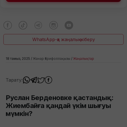
WhatsApp-қа жаңалық жіберу
18 тамыз, 2025 /
Жанар Ғарифоллақызы
/
Жаңалықтар
Тарату:
Руслан Берденовке қастандық:
Жиембайға қандай үкім шығуы
мүмкін?