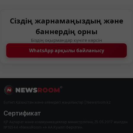
Сіздің жарнамаңыздың және
баннердің орны
Біздің оқырмандар күніге көрсін
WhatsApp арқылы байланысу
Бүгінгі Қазақстан және әлемдегі жаңалықтар | Newsroom.kz
Сертификат
ҚР Ақпарат және коммуникациялар министрлігінің 25.05.2017 жылдан
№16544 «NewsRoom +» АА Куәлігі берілген.