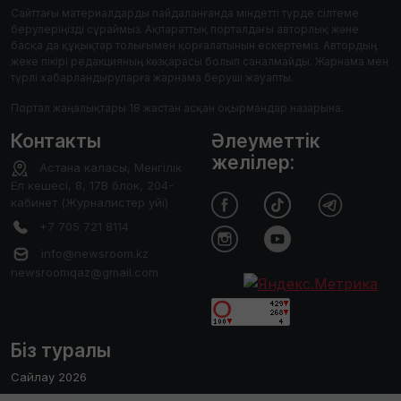
Сайттағы материалдарды пайдаланғанда міндетті түрде сілтеме
берулеріңізді сұраймыз. Ақпараттық порталдағы авторлық және
басқа да құқықтар толығымен қорғалатынын ескертеміз. Автордың
жеке пікірі редакцияның көзқарасы болып саналмайды. Жарнама мен
түрлі хабарландыруларға жарнама беруші жауапты.
Портал жаңалықтары 18 жастан асқан оқырмандар назарына.
Контакты
Әлеуметтік
желілер:
Астана каласы, Менгілік
Ел кешесі, 8, 17В блок, 204-
кабинет (Журналистер уйі)
+7 705 721 8114
info@newsroom.kz
newsroomqaz@gmail.com
Біз туралы
Сайлау 2026
Редакция