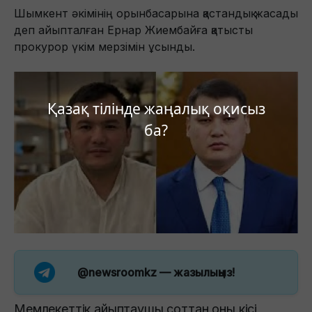
Шымкент әкімінің орынбасарына қастандық жасады
деп айыпталған Ернар Жиембайға қатысты
прокурор үкім мерзімін ұсынды.
Қазақ тілінде жаңалық оқисыз
ба?
@newsroomkz
— жазылыңыз!
Мемлекеттік айыптаушы соттан оны кісі