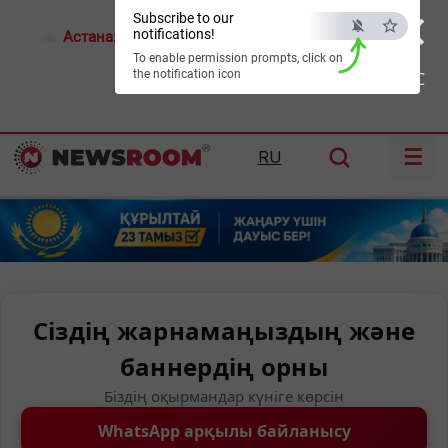
×
Subscribe to our
notifications!
Астана:
19°C
Алматы:
23°C
Шымкент:
29°C
To enable permission prompts, click on
the notification icon
ESC
☰
RU
Сіздің жарнамаңыздың және
баннердің орны
Біздің оқырмандар күніге көрсін
WhatsApp арқылы байланысу