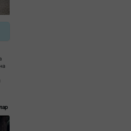
а
ына
т
л
лар