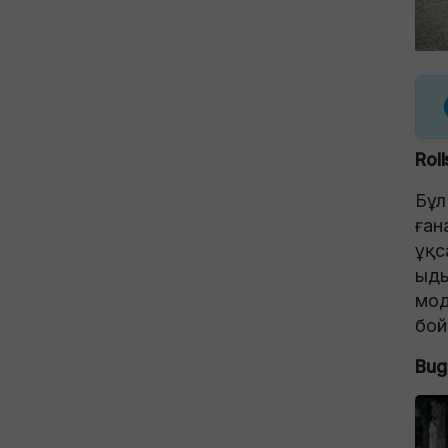
Rol
Бұл
ған
ұқс
ыды
мод
бой
Bug