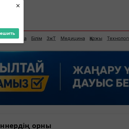
×
ент:
27°C
решить
Сараптама
Білім
ЗжТ
Медицина
Қаржы
Технолог
ннердің орны