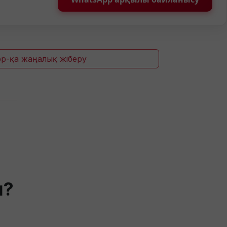
p-қа жаңалық жіберу
ы?