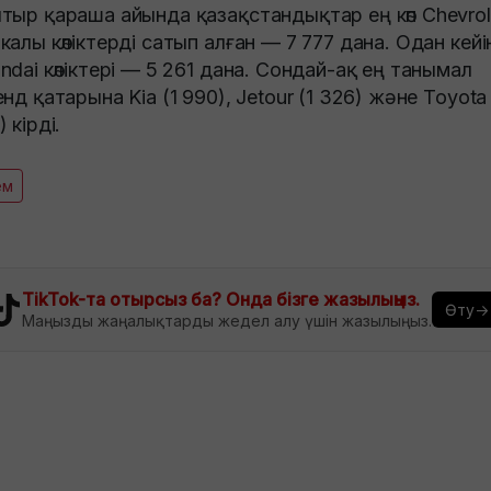
тыр қараша айында қазақстандықтар ең көп Chevrol
калы көліктерді сатып алған — 7 777 дана. Одан кейі
ndai көліктері — 5 261 дана. Сондай-ақ ең танымал
нд қатарына Kia (1 990), Jetour (1 326) және Toyota 
 кірді.
ем
TikTok-та отырсыз ба? Онда бізге жазылыңыз.
Өту→
Маңызды жаңалықтарды жедел алу үшін жазылыңыз.