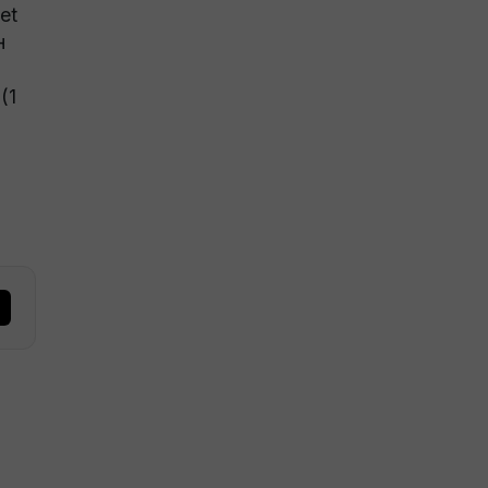
et
н
(1