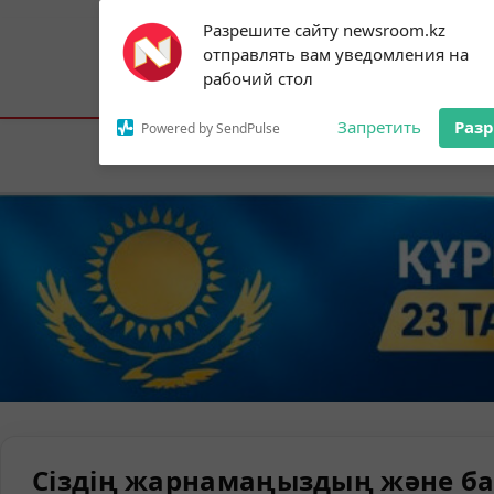
Subscribe to our
Разрешите сайту newsroom.kz
notifications!
отправлять вам уведомления на
To enable permission prompts, click on
Астана:
19°C
Алматы:
25°C
Шымк
рабочий стол
the notification icon
Запретить
Раз
Powered by SendPulse
Елорда
Сіздің жарнамаңыздың және ба