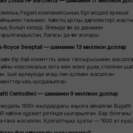
ani Zonda HP Barchetta — шамамен 17 миллион дол
лиялық Pagani компаниясының бұл моделі ерекше
айнымен танымал. Көліктің артқы дөңгелектері жарт
ық болып келеді. Әлемде өте аз данамен
арылғандықтан, бағасы да өте жоғары.
ls‑Royce Sweptail — шамамен 13 миллион доллар
 көлік бір бай клиенттің жеке тапсырысымен жасалға
айны классикалық яхта мен жеке ұшақ стилінен ша
ан. Ішкі әрлеуінде ағаш пен қолмен жасалған
менттер кең қолданылған.
atti Centodieci — шамамен 9 миллион доллар
 модель 1990-жылдардағы аңызға айналған Bugatti
10 көлігіне құрмет ретінде шығарылған. Бар болғаны 
а ғана жасалған. Қозғалтқыш қуаты — 1600 ат күші
іктен бұл көліктердің құны жоғары?