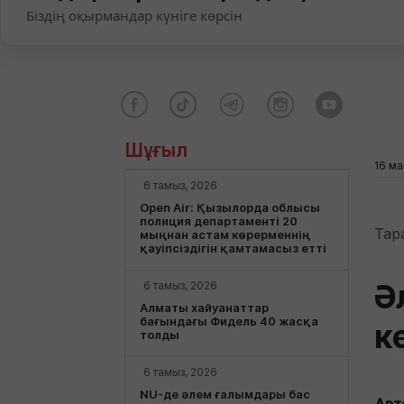
Біздің оқырмандар күніге көрсін
Шұғыл
16 ма
6 тамыз, 2026
Open Air: Қызылорда облысы
полиция департаменті 20
Тар
мыңнан астам көрерменнің
қауіпсіздігін қамтамасыз етті
Ә
6 тамыз, 2026
Алматы хайуанаттар
бағындағы Фидель 40 жасқа
к
толды
6 тамыз, 2026
NU-де әлем ғалымдары бас