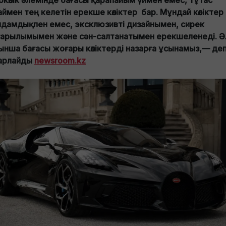
окөлік әлемінде бағасы қарапайым үймен емес, тұтас
аймен тең келетін ерекше көліктер бар. Мұндай көліктер
дамдықпен емес, эксклюзивті дизайнымен, сирек
арылымымен және сән-салтанатымен ерекшеленеді. 
ынша бағасы жоғары көліктерді назарға ұсынамыз,— де
арлайды
newsroom.kz