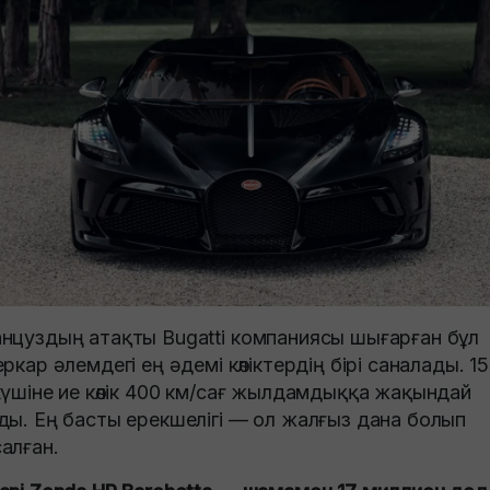
нцуздың атақты Bugatti компаниясы шығарған бұл
еркар әлемдегі ең әдемі көліктердің бірі саналады. 1
күшіне ие көлік 400 км/сағ жылдамдыққа жақындай
ды. Ең басты ерекшелігі — ол жалғыз дана болып
алған.