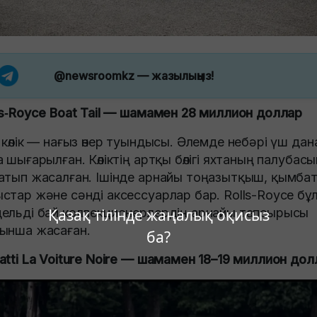
@newsroomkz
— жазылыңыз!
ls‑Royce Boat Tail — шамамен 28 миллион доллар
 көлік — нағыз өнер туындысы. Әлемде небәрі үш дан
а шығарылған. Көліктің артқы бөлігі яхтаның палубас
атып жасалған. Ішінде арнайы тоңазытқыш, қымба
стар және сәнді аксессуарлар бар. Rolls-Royce бұ
Қазақ тілінде жаңалық оқисыз
ельді бай коллекционерлердің арнайы тапсырысы
ынша жасаған.
ба?
atti La Voiture Noire — шамамен 18–19 миллион дол