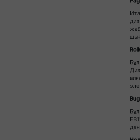
Pag
Ита
диз
жаб
шығ
Rol
Бұл
Диз
алғ
эле
Bug
Бұл
EB1
дан
Нел