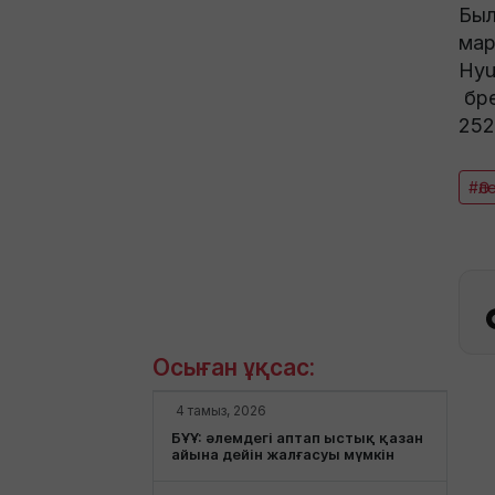
Был
мар
Hyu
бре
252)
#Әл
Осыған ұқсас:
4 тамыз, 2026
БҰҰ: әлемдегі аптап ыстық қазан
айына дейін жалғасуы мүмкін