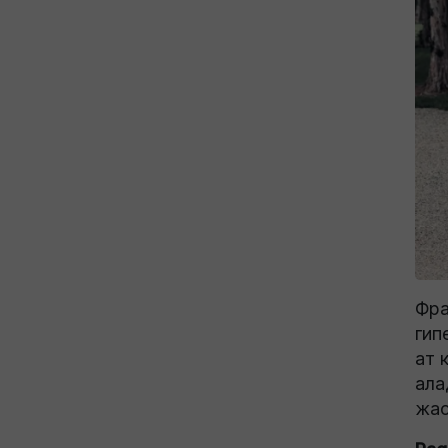
Фра
гип
ат 
ала
жас