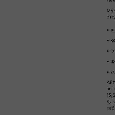
Мұн
ете
• ө
• қ
• қ
• ж
• к
Айт
авт
15,
Қаз
таб