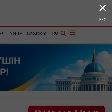
×
ESC
☰
ия
Туризм
auto.room
RU
WhatsApp арқылы байланысу