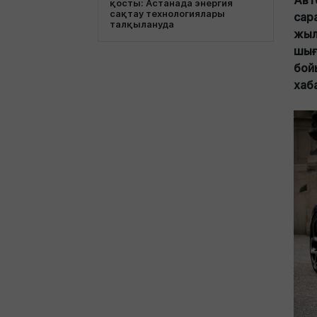
Авт
қосты: Астанада энергия
сақтау технологиялары
сар
талқылануда
жыл
шығ
бой
хаб