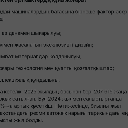
дай машиналардың бағасына бірнеше фактор әсер
ді:
те аз данамен шығарылуы;
олмен жасалатын эксклюзивті дизайн;
ымбат материалдар қолданылуы;
оғары технология мен қуатты қозғалтқыштар;
оллекциялық құндылығы.
а кетелік, 2025 жылдың басынан бері 207 616 жаңа
окөлік сатылған. Бұл 2024 жылмен салыстырғанда
6%-ға артық көрсеткіш. Нәтижесінде, биылғы жыл
ақстандағы ресми автокөлік нарығы тарихындағы ең
ысты жыл болды.