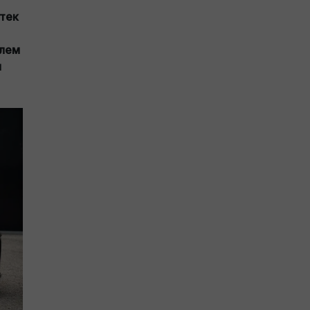
 тек
Әлем
п