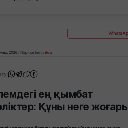
WhatsAp
мыр, 2026 /
Перизат Ілес
/
Әлем
ату:
лемдегі ең қымбат
өліктер: Құны неге жоғар