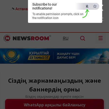
×
Subscribe to our
notifications!
Астана:
19°C
Алматы:
22°C
Шымкент:
29°C
To enable permission prompts, click on
the notification icon
ESC
☰
RU
Сіздің жарнамаңыздың және
баннердің орны
Біздің оқырмандар күніге көрсін
WhatsApp арқылы байланысу