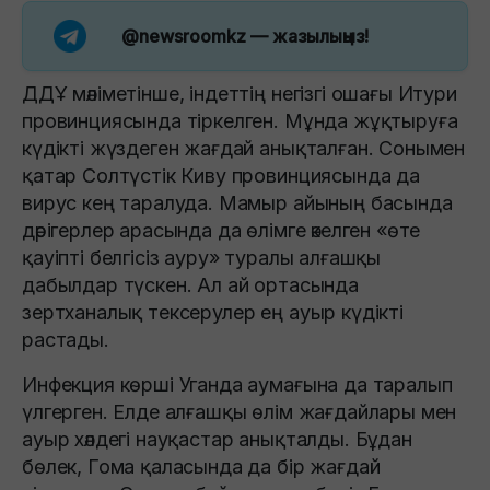
@newsroomkz
— жазылыңыз!
ДДҰ мәліметінше, індеттің негізгі ошағы Итури
провинциясында тіркелген. Мұнда жұқтыруға
күдікті жүздеген жағдай анықталған. Сонымен
қатар Солтүстік Киву провинциясында да
вирус кең таралуда. Мамыр айының басында
дәрігерлер арасында да өлімге әкелген «өте
қауіпті белгісіз ауру» туралы алғашқы
дабылдар түскен. Ал ай ортасында
зертханалық тексерулер ең ауыр күдікті
растады.
Инфекция көрші Уганда аумағына да таралып
үлгерген. Елде алғашқы өлім жағдайлары мен
ауыр хәлдегі науқастар анықталды. Бұдан
бөлек, Гома қаласында да бір жағдай