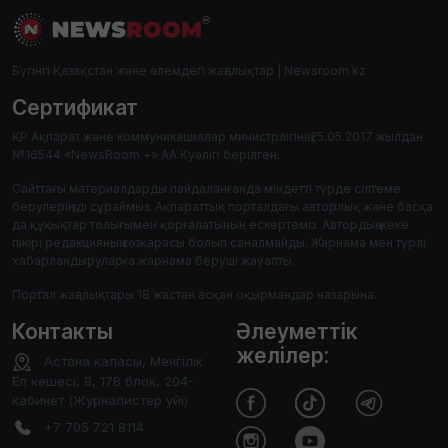
Бүгінгі Қазақстан және әлемдегі жаңалықтар | Newsroom.kz
Сертификат
ҚР Ақпарат және коммуникациялар министрлігінің 25.05.2017 жылдан
№16544 «NewsRoom +» АА Куәлігі берілген.
Сайттағы материалдарды пайдаланғанда міндетті түрде сілтеме
берулеріңізді сұраймыз. Ақпараттық порталдағы авторлық және басқа
да құқықтар толығымен қорғалатынын ескертеміз. Автордың жеке
пікірі редакцияның көзқарасы болып саналмайды. Жарнама мен түрлі
хабарландыруларға жарнама беруші жауапты.
Портал жаңалықтары 18 жастан асқан оқырмандар назарына.
Контакты
Әлеуметтік
желілер:
Астана каласы, Менгілік
Ел кешесі, 8, 17В блок, 204-
кабинет (Журналистер уйі)
+7 705 721 8114