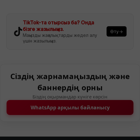
TikTok-та отырсыз ба? Онда
бізге жазылыңыз.
Өту→
Маңызды жаңалықтарды жедел алу
үшін жазылыңыз.
Сіздің жарнамаңыздың және
баннердің орны
Біздің оқырмандар күніге көрсін
WhatsApp арқылы байланысу