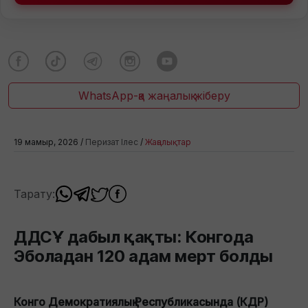
WhatsApp-қа жаңалық жіберу
19 мамыр, 2026 /
Перизат Ілес
/
Жаңалықтар
Тарату:
ДДСҰ дабыл қақты: Конгода
Эболадан 120 адам мерт болды
Конго Демократиялық Республикасында (КДР)