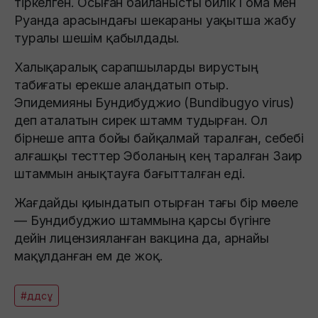
тіркелген. Осыған байланысты билік Гома мен
Руанда арасындағы шекараны уақытша жабу
туралы шешім қабылдады.
Халықаралық сарапшыларды вирустың
табиғаты ерекше алаңдатып отыр.
Эпидемияны Бундибуджио (Bundibugyo virus)
деп аталатын сирек штамм тудырған. Ол
бірнеше апта бойы байқалмай таралған, себебі
алғашқы тесттер Эболаның кең таралған Заир
штаммын анықтауға бағытталған еді.
Жағдайды қиындатып отырған тағы бір мәселе
— Бундибуджио штаммына қарсы бүгінге
дейін лицензияланған вакцина да, арнайы
мақұлданған ем де жоқ.
#ддсұ