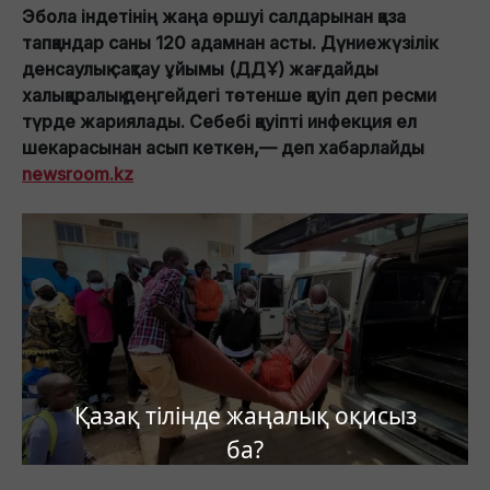
Эбола індетінің жаңа өршуі салдарынан қаза
тапқандар саны 120 адамнан асты. Дүниежүзілік
денсаулық сақтау ұйымы (ДДҰ) жағдайды
халықаралық деңгейдегі төтенше қауіп деп ресми
түрде жариялады. Себебі қауіпті инфекция ел
шекарасынан асып кеткен,— деп хабарлайды
newsroom.kz
Қазақ тілінде жаңалық оқисыз
ба?