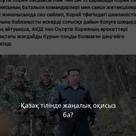
түстік Корея басшысы Ким Чен Ын 15 қарашада Корей х
иясының батальон командирлері мен саяси жетекшілер
і жиналысында сөз сөйлеп, Корей түбегіндегі шиеленісті
уына байланысты әскерді соғысқа дайын болуға шақыр
ң айтуынша, АҚШ пен Оңтүстік Кореяның әрекеттері
ақтағы жағдайды бұрын-соңды болмаған деңгейге
ізді.
Қазақ тілінде жаңалық оқисыз
ба?