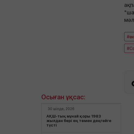
ақп
"ша
мәл
#әс
#Со
Осыған ұқсас:
30 шілде, 2026
АҚШ-тың мұнай қоры 1983
жылдан бері ең төмен деңгейге
түсті