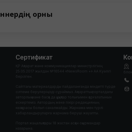
ннердің орны
Сертификат
Ко
ҚР Ақпарат және коммуникациялар министрлігінің
25.05.2017 жылдан №16544 «NewsRoom +» АА Куәлігі
блок
берілген.
Сайттағы материалдарды пайдаланғанда міндетті түрде
сілтеме берулеріңізді сұраймыз. Ақпараттық порталдағы
авторлық және басқа да құқықтар толығымен қорғалатынын
ескертеміз. Автордың жеке пікірі редакцияның
көзқарасы болып саналмайды. Жарнама мен түрлі
хабарландыруларға жарнама беруші жауапты.
Портал жаңалықтары 18 жастан асқан оқырмандар
назарына.