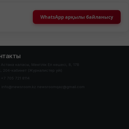
WhatsApp арқылы байланысу
нтакты
Астана каласы, Менгілік Ел кешесі, 8, 17В
, 204-кабинет (Журналистер уйі)
+7 705 721 8114
info@newsroom.kz newsroomqaz@gmail.com