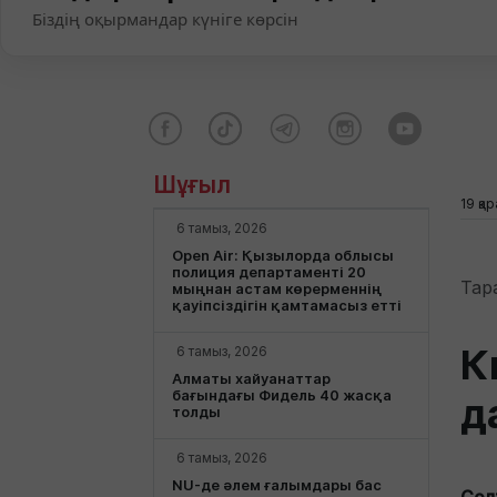
Біздің оқырмандар күніге көрсін
Шұғыл
19 қа
6 тамыз, 2026
Open Air: Қызылорда облысы
полиция департаменті 20
Тар
мыңнан астам көрерменнің
қауіпсіздігін қамтамасыз етті
К
6 тамыз, 2026
Алматы хайуанаттар
бағындағы Фидель 40 жасқа
д
толды
6 тамыз, 2026
NU-де әлем ғалымдары бас