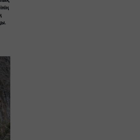
алық
інің
ң
ды.