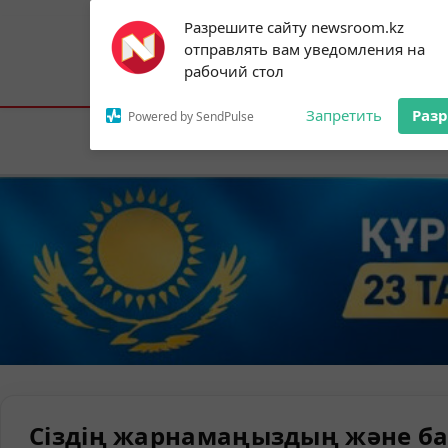
Subscribe to our
Разрешите сайту newsroom.kz
notifications!
отправлять вам уведомления на
To enable permission prompts, click on
Астана:
18°C
Алматы:
21°C
Шымк
рабочий стол
the notification icon
Запретить
Раз
Powered by SendPulse
Елорда
Сіздің жарнамаңыздың және ба