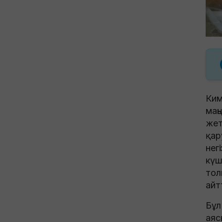
Ким
маң
жет
қар
нег
күш
тол
айт
Бұл
аяс