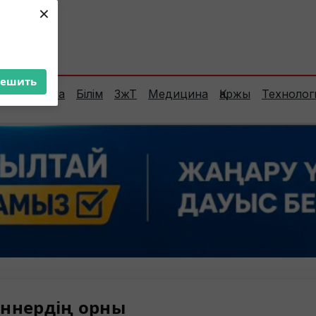
×
ент:
24°C
решить
Сараптама
Білім
ЗжТ
Медицина
Қаржы
Технолог
ннердің орны