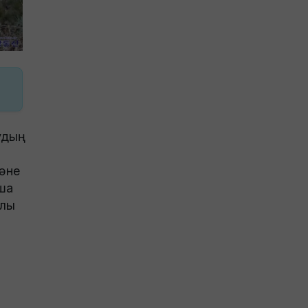
дың
әне
ша
улы