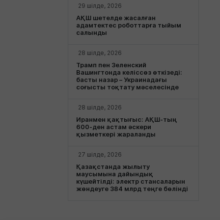
29 шілде, 2026
АҚШ шетелде жасалған
адамтектес роботтарға тыйым
салынды
28 шілде, 2026
Трамп пен Зеленский
Вашингтонда келіссөз өткізеді:
басты назар – Украинадағы
соғысты тоқтату мәселесінде
28 шілде, 2026
Иранмен қақтығыс: АҚШ-тың
600-ден астам әскери
қызметкері жараланды
27 шілде, 2026
Қазақстанда жылыту
маусымына дайындық
күшейтілді: электр стансаларын
жөндеуге 384 млрд теңге бөлінді