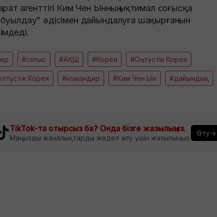
арат агенттігі Ким Чен Ынның ықтимал соғысқа
буылдау" әдісімен дайындалуға шақырғанын
імдеді.
кер
#соғыс
#АҚШ
#Корея
#Оңтүстік Корея
лтүстік Корея
#командир
#Ким Чен Ын
#дайындық
TikTok-та отырсыз ба? Онда бізге жазылыңыз.
Өту→
Маңызды жаңалықтарды жедел алу үшін жазылыңыз.