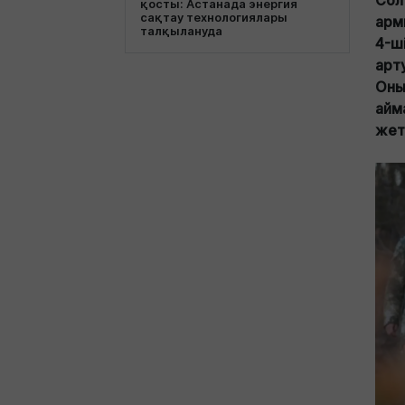
Сол
қосты: Астанада энергия
сақтау технологиялары
арм
талқылануда
4-ш
арт
Оны
айм
жетк