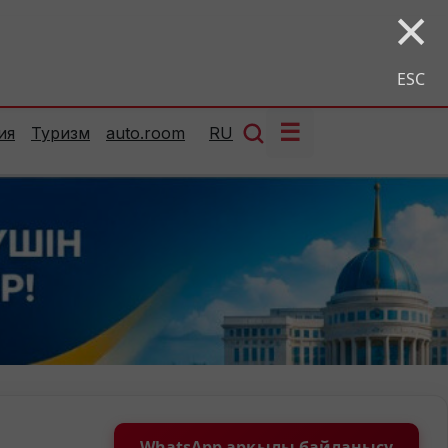
×
ESC
☰
ия
Туризм
auto.room
RU
WhatsApp арқылы байланысу