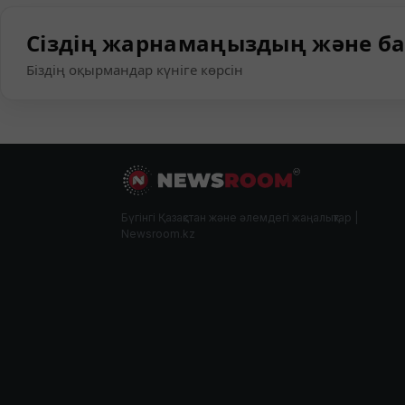
Сіздің жарнамаңыздың және ба
Біздің оқырмандар күніге көрсін
Бүгінгі Қазақстан және әлемдегі жаңалықтар |
Newsroom.kz