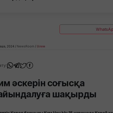
WhatsAp
раша, 2024 /
NewsRoom
/
Әлем
ату:
им әскерін соғысқа
айындалуға шақырды