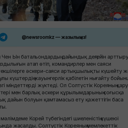
@newsroomkz
— жазылыңыз!
 Чен Ын батальондардың дайындық деңгейін арттыру
ыздылығын атап өтіп, командирлер мен саяси
екшілерге әскери-саяси артықшылықты күшейту ж
улы күштердің жауынгерлік қабілетін нығайту бойын
ізгі міндеттерді жүктеді. Ол Солтүстік Кореяның қар
тері мен барлық әскери құрылымдарының соғысқа
ық дайын болуын қамтамасыз ету қажеттігін баса
ты.
 мәлімдеме Корей түбегіндегі шиеленістің күшеюі
ында жасалды. Солтүстік Кореяның мемлекеттік