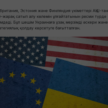
британия, Эстония және Финляндия үкіметтері АҚШ-тан
у-жарақ сатып алу көлемін ұлғайтатынын ресми түрде
імдеді. Бұл шешім Украинаға ұзақ мерзімді әскери және
атегиялық қолдау көрсетуге бағытталған.