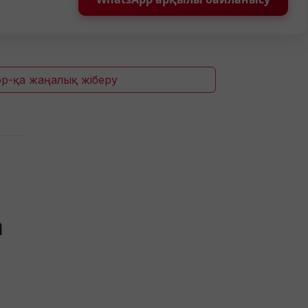
p-қа жаңалық жіберу
а