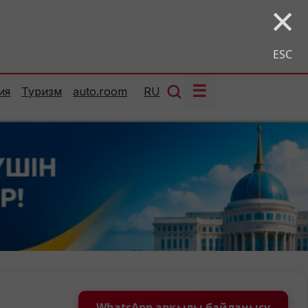
×
ESC
☰
ия
Туризм
auto.room
RU
WhatsApp арқылы байланысу