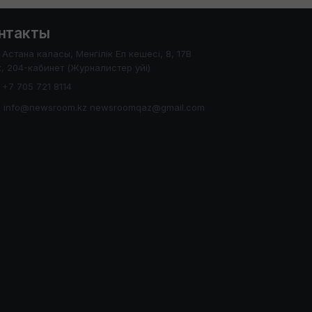
нтакты
Астана каласы, Менгілік Ел кешесі, 8, 17В
, 204-кабинет (Журналистер уйі)
+7 705 721 8114
info@newsroom.kz newsroomqaz@gmail.com