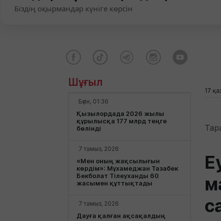
Біздің оқырмандар күніге көрсін
Шұғыл
17 қа
Бүгін, 01:36
Қызылордада 2026 жылы
құрылысқа 177 млрд теңге
Тар
бөлінді
7 тамыз, 2026
Е
«Мен оның жақсылығын
көрдім»: Мұхамеджан Тазабек
Бекболат Тілеуханды 60
м
жасымен құттықтады
с
7 тамыз, 2026
Дауға қалған ақсақалдың