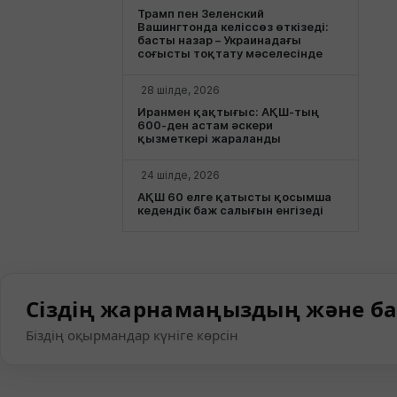
Трамп пен Зеленский
Вашингтонда келіссөз өткізеді:
басты назар – Украинадағы
соғысты тоқтату мәселесінде
28 шілде, 2026
Иранмен қақтығыс: АҚШ-тың
600-ден астам әскери
қызметкері жараланды
24 шілде, 2026
АҚШ 60 елге қатысты қосымша
кедендік баж салығын енгізеді
Сіздің жарнамаңыздың және ба
Біздің оқырмандар күніге көрсін