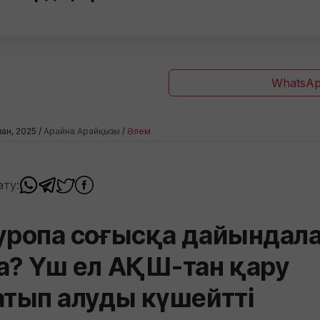
WhatsAp
зан, 2025 /
Арайна Арайқызы
/
Әлем
ату:
уропа соғысқа дайындал
а? Үш ел АҚШ-тан қару
атып алуды күшейтті