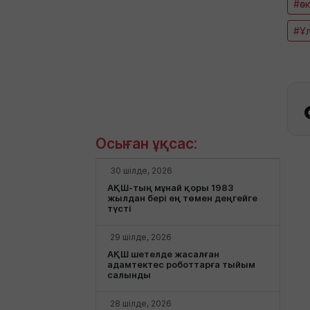
#әс
#Ұ
Осыған ұқсас:
30 шілде, 2026
АҚШ-тың мұнай қоры 1983
жылдан бері ең төмен деңгейге
түсті
29 шілде, 2026
АҚШ шетелде жасалған
адамтектес роботтарға тыйым
салынды
28 шілде, 2026