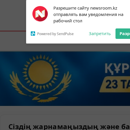
Subscribe to our
Разрешите сайту newsroom.kz
notifications!
отправлять вам уведомления на
To enable permission prompts, click on
Астана:
25°C
Алматы:
35°C
Шымк
рабочий стол
the notification icon
Запретить
Раз
Powered by SendPulse
Елорда
Сіздің жарнамаңыздың және ба