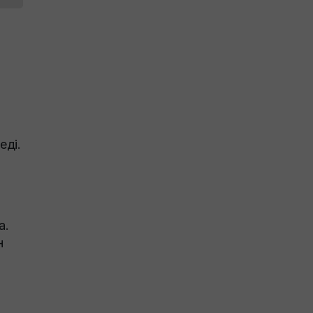
еді.
а.
н