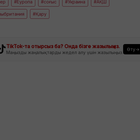
кер
#Еуропа
#соғыс
#Украина
#АҚШ
лыбритания
#Қару
TikTok-та отырсыз ба? Онда бізге жазылыңыз.
Өту→
Маңызды жаңалықтарды жедел алу үшін жазылыңыз.