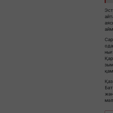
Эст
айт
аяс
айм
Сар
ода
нығ
Қар
зым
қам
Қаз
Бат
жән
мәл