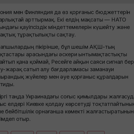
ония мен Финляндия да өз қорғаныс бюджеттерін
арлықтай арттырмақ. Екі елдің мақсаты — НАТО
ындағы қауіпсіздік міндеттемелерін күшейту және
ақтық тұрақтылықты сақтау.
апшылардың пікірінше, бұл шешім АҚШ-тың
қтастары арасындағы әскери ынтымақтастықты
айтып қана қоймай, Ресейге айқын саяси сигнал бер
у-жарақ сатып алу бағдарламасы заманауи
ырандық жүйелер мен әуе қорғаныс құралдарын
тиды.
іргі таңда Украинадағы соғыс қимылдары жалғасуд
ыс елдері Киевке қолдау көрсетуді тоқтатпайтыны
е бейбітшілік орнағанша көмекті жалғастыратынын
імдеп отыр.