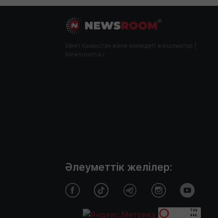
Бүгінгі Қазақстан және әлемдегі жаңалықтар |
Newsroom.kz
Әлеуметтік желілер: