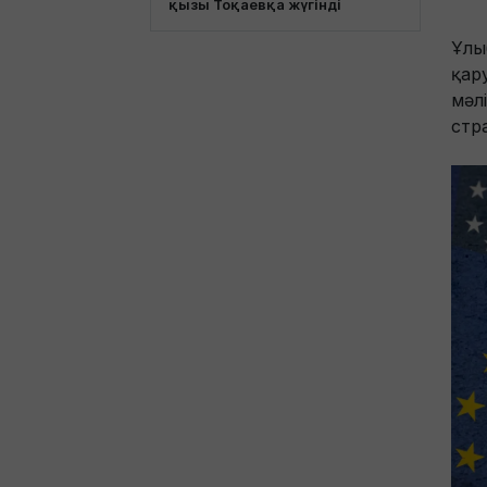
қызы Тоқаевқа жүгінді
Ұлы
қар
мәл
стр