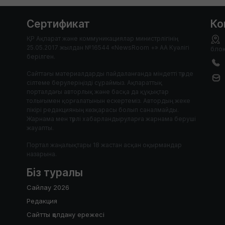
Сертификат
Ко
ҚР Ақпарат және коммуникациялар министрлігінің
25.05.2017 жылдан №16544 «NewsRoom +» АА Куәлігі
блок
берілген.
Сайттағы материалдарды пайдаланғанда міндетті түрде
сілтеме берулеріңізді сұраймыз. Ақпараттық
порталдағы авторлық және басқа да құқықтар
толығымен қорғалатынын ескертеміз. Автордың жеке
пікірі редакцияның көзқарасы болып саналмайды.
Жарнама мен түрлі хабарландыруларға жарнама беруші
жауапты.
Портал жаңалықтары 18 жастан асқан оқырмандар
назарына.
Біз туралы
Сайлау 2026
Редакция
Сайтты қолдану ережесі