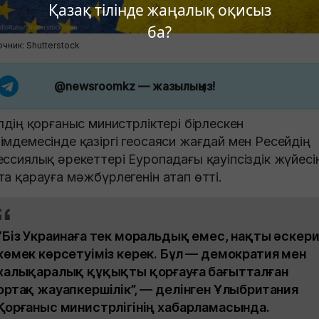
Қазақ тілінде жаңалық оқисыз
ба?
чник: Shutterstock
@newsroomkz
— жазылыңыз!
елдің қорғаныс министрліктері бірлескен
імдемесінде қазіргі геосаяси жағдай мен Ресейдің
ессиялық әрекеттері Еуропадағы қауіпсіздік жүйесі
та қарауға мәжбүрлегенін атап өтті.
“Біз Украинаға тек моральдық емес, нақты әскер
көмек көрсетуіміз керек. Бұл — демократия мен
халықаралық құқықты қорғауға бағытталған
ортақ жауапкершілік”, — делінген Ұлыбритания
Қорғаныс министрлігінің хабарламасында.