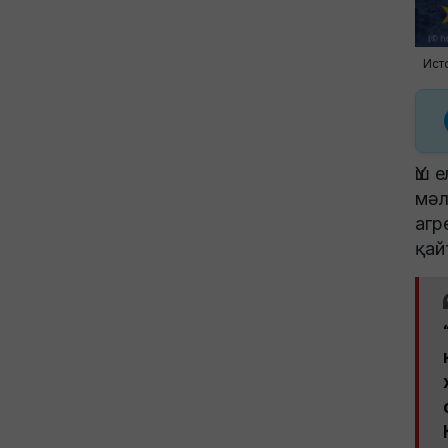
Исто
Үш 
мәл
агр
қай