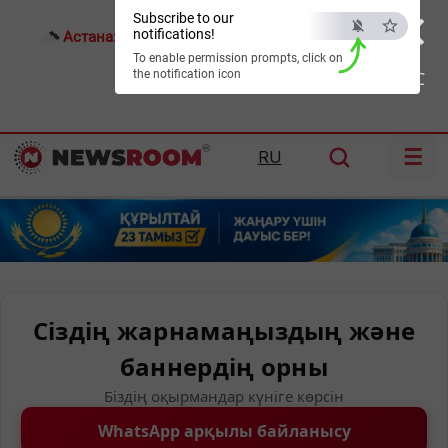
×
Subscribe to our
notifications!
Астана:
22°C
Алматы:
26°C
Шымкент:
30°C
To enable permission prompts, click on
the notification icon
ESC
☰
RU
Сіздің жарнамаңыздың және
баннердің орны
Біздің оқырмандар күніге көрсін
WhatsApp арқылы байланысу