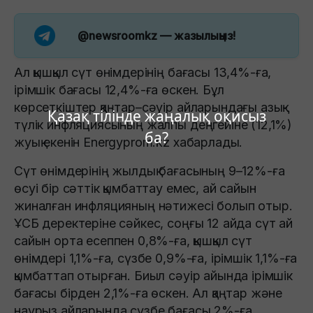
@newsroomkz
— жазылыңыз!
Ал қышқыл сүт өнімдерінің бағасы 13,4%-ға,
ірімшік бағасы 12,4%-ға өскен. Бұл
көрсеткіштер қаңтар–сәуір айларындағы азық-
Қазақ тілінде жаңалық оқисыз
түлік инфляциясының жалпы деңгейіне (12,1%)
ба?
жуық екенін Energyprom.kz хабарлады.
Сүт өнімдерінің жылдық бағасының 9–12%-ға
өсуі бір сәттік қымбаттау емес, ай сайын
жиналған инфляцияның нәтижесі болып отыр.
ҰСБ деректеріне сәйкес, соңғы 12 айда сүт ай
сайын орта есеппен 0,8%-ға, қышқыл сүт
өнімдері 1,1%-ға, сүзбе 0,9%-ға, ірімшік 1,1%-ға
қымбаттап отырған. Биыл сәуір айында ірімшік
бағасы бірден 2,1%-ға өскен. Ал қаңтар және
наурыз айларында сүзбе бағасы 2%-ға