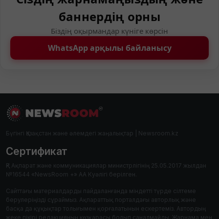
баннердің орны
Біздің оқырмандар күніге көрсін
WhatsApp арқылы байланысу
Бүгінгі Қазақстан және әлемдегі жаңалықтар | Newsroom.kz
Сертификат
ҚР Ақпарат және коммуникациялар министрлігінің 25.05.2017 жылдан
№16544 «NewsRoom +» АА Куәлігі берілген.
Сайттағы материалдарды пайдаланғанда міндетті түрде сілтеме
берулеріңізді сұраймыз. Ақпараттық порталдағы авторлық және
басқа да құқықтар толығымен қорғалатынын ескертеміз. Автордың
жеке пікірі редакцияның көзқарасы болып саналмайды. Жарнама мен