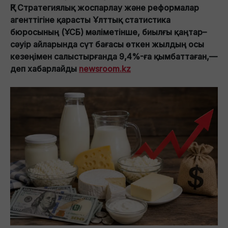
ҚР Стратегиялық жоспарлау және реформалар
агенттігіне қарасты Ұлттық статистика
бюросының (ҰСБ) мәліметінше, биылғы қаңтар–
сәуір айларында сүт бағасы өткен жылдың осы
кезеңімен салыстырғанда 9,4%-ға қымбаттаған,—
деп хабарлайды
newsroom.kz