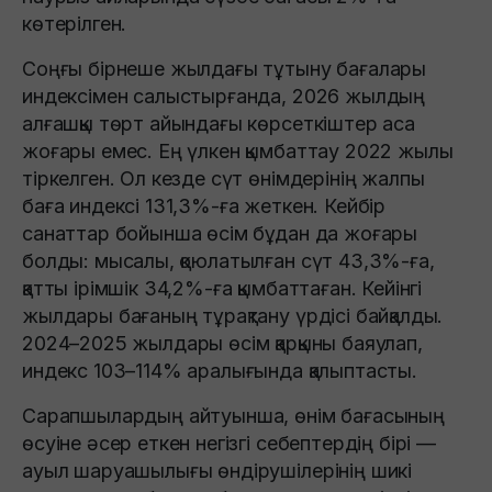
көтерілген.
Соңғы бірнеше жылдағы тұтыну бағалары
индексімен салыстырғанда, 2026 жылдың
алғашқы төрт айындағы көрсеткіштер аса
жоғары емес. Ең үлкен қымбаттау 2022 жылы
тіркелген. Ол кезде сүт өнімдерінің жалпы
баға индексі 131,3%-ға жеткен. Кейбір
санаттар бойынша өсім бұдан да жоғары
болды: мысалы, қоюлатылған сүт 43,3%-ға,
қатты ірімшік 34,2%-ға қымбаттаған. Кейінгі
жылдары бағаның тұрақтану үрдісі байқалды.
2024–2025 жылдары өсім қарқыны баяулап,
индекс 103–114% аралығында қалыптасты.
Сарапшылардың айтуынша, өнім бағасының
өсуіне әсер еткен негізгі себептердің бірі —
ауыл шаруашылығы өндірушілерінің шикі