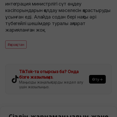
интеграция министрлігі сүт өңдеу
кәсіпорындарын қолдау мәселесін қарастыруды
ұсынған еді. Алайда содан бері нақты әрі
түбегейлі шешімдер туралы ақпарат
жарияланған жоқ.
#қазақстан
TikTok-та отырсыз ба? Онда
бізге жазылыңыз.
Өту→
Маңызды жаңалықтарды жедел алу
үшін жазылыңыз.
Сіздің жарнамаңыздың және