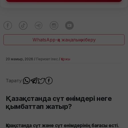
WhatsApp-қа жаңалық жіберу
20 мамыр, 2026 /
Перизат Ілес
/
Қаржы
Тарату:
Қазақстанда сүт өнімдері неге
қымбаттап жатыр?
Қазақстанда сүт және сүт өнімдерінің бағасы өсті.