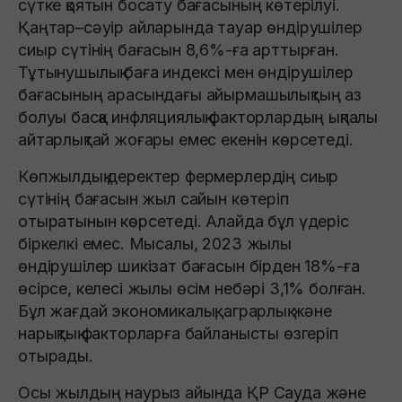
сүтке қоятын босату бағасының көтерілуі.
Қаңтар–сәуір айларында тауар өндірушілер
сиыр сүтінің бағасын 8,6%-ға арттырған.
Тұтынушылық баға индексі мен өндірушілер
бағасының арасындағы айырмашылықтың аз
болуы басқа инфляциялық факторлардың ықпалы
айтарлықтай жоғары емес екенін көрсетеді.
Көпжылдық деректер фермерлердің сиыр
сүтінің бағасын жыл сайын көтеріп
отыратынын көрсетеді. Алайда бұл үдеріс
біркелкі емес. Мысалы, 2023 жылы
өндірушілер шикізат бағасын бірден 18%-ға
өсірсе, келесі жылы өсім небәрі 3,1% болған.
Бұл жағдай экономикалық, аграрлық және
нарықтық факторларға байланысты өзгеріп
отырады.
Осы жылдың наурыз айында ҚР Сауда және