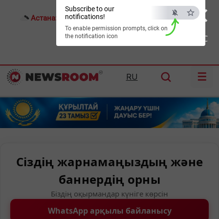
×
Subscribe to our
notifications!
Астана:
18°C
Алматы:
22°C
Шымкент:
25°C
To enable permission prompts, click on
the notification icon
ESC
☰
RU
Сіздің жарнамаңыздың және
баннердің орны
Біздің оқырмандар күніге көрсін
WhatsApp арқылы байланысу