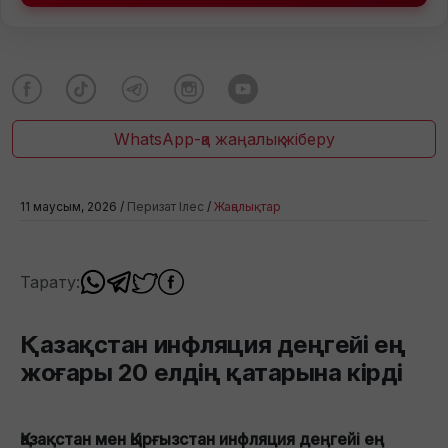
WhatsApp-қа жаңалық жіберу
11 маусым, 2026 /
Перизат Ілес
/
Жаңалықтар
Тарату:
Қазақстан инфляция деңгейі ең
жоғары 20 елдің қатарына кірді
Қазақстан мен Қырғызстан инфляция деңгейі ең