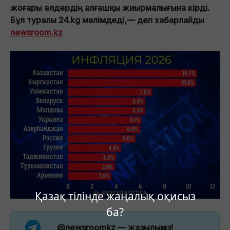
жоғары елдердің алғашқы жиырмалығына кірді.
Бұл туралы 24.kg мәлімдеді,— деп хабарлайды
newsroom.kz
Қазақ тілінде жаңалық оқисыз
ба?
@newsroomkz
— жазылыңыз!