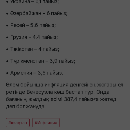
• Украина – 6,1 пайыз;
• Әзербайжан – 6 пайыз;
• Ресей – 5,6 пайыз;
• Грузия – 4,4 пайыз;
• Тәжікстан – 4 пайыз;
• Түрікменстан – 3,9 пайыз;
• Армения – 3,6 пайыз.
Әлем бойынша инфляция деңгейі ең жоғары ел
ретінде Венесуэла көш бастап тұр. Онда
бағаның жылдық өсімі 387,4 пайызға жетеді
деп болжануда.
#қазақстан
#Инфляция