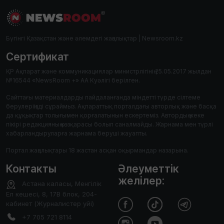
Бүгінгі Қазақстан және әлемдегі жаңалықтар | Newsroom.kz
Сертификат
ҚР Ақпарат және коммуникациялар министрлігінің 25.05.2017 жылдан
№16544 «NewsRoom +» АА Куәлігі берілген.
Сайттағы материалдарды пайдаланғанда міндетті түрде сілтеме
берулеріңізді сұраймыз. Ақпараттық порталдағы авторлық және басқа
да құқықтар толығымен қорғалатынын ескертеміз. Автордың жеке
пікірі редакцияның көзқарасы болып саналмайды. Жарнама мен түрлі
хабарландыруларға жарнама беруші жауапты.
Портал жаңалықтары 18 жастан асқан оқырмандар назарына.
Контакты
Әлеуметтік
желілер:
Астана каласы, Менгілік
Ел кешесі, 8, 17В блок, 204-
кабинет (Журналистер уйі)
+7 705 721 8114