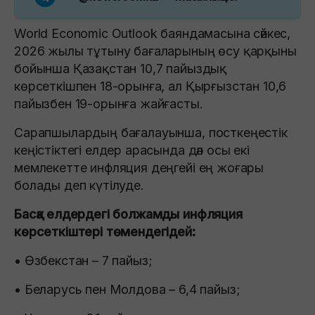
World Economic Outlook баяндамасына сәйкес,
2026 жылы тұтыну бағаларының өсу қарқыны
бойынша Қазақстан 10,7 пайыздық
көрсеткішпен 18-орынға, ал Қырғызстан 10,6
пайызбен 19-орынға жайғасты.
Сарапшылардың бағалауынша, посткеңестік
кеңістіктегі елдер арасында дәл осы екі
мемлекетте инфляция деңгейі ең жоғары
болады деп күтілуде.
Басқа елдердегі болжамды инфляция
көрсеткіштері төмендегідей:
• Өзбекстан – 7 пайыз;
• Беларусь пен Молдова – 6,4 пайыз;