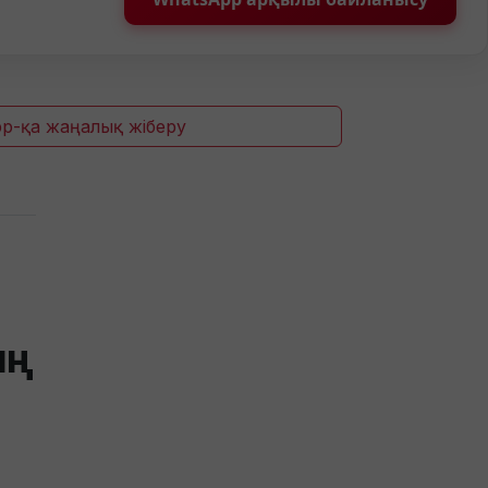
p-қа жаңалық жіберу
ың