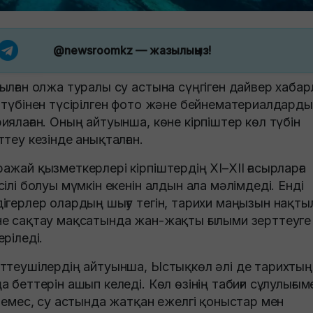
@newsroomkz
— жазылыңыз!
ылған олжа туралы су астына сүңгіген дайвер хабар
 түбінен түсірілген фото және бейнематериалдарды
иялаған. Оның айтуынша, көне кірпіштер көл түбін
ттеу кезінде анықталған.
ажай қызметкерлері кірпіштердің XI–XII ғасырларға
сілі болуы мүмкін екенін алдын ала мәлімдеді. Енді
ігерлер олардың шығу тегін, тарихи маңызын нақты
е сақтау мақсатында жан-жақты ғылыми зерттеуге
еріледі.
ттеушілердің айтуынша, Ыстықкөл әлі де тарихтың
а беттерін ашып келеді. Көл өзінің табиғи сұлулығым
а емес, су астында жатқан ежелгі қоныстар мен