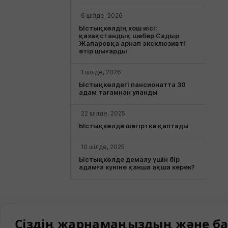
6 шілде, 2026
Ыстықкөлдің хош иісі:
қазақстандық шебер Садыр
Жапаровқа арнап эксклюзивті
әтір шығарды
1 шілде, 2026
Ыстықкөлдегі пансионатта 30
адам тағамнан уланды
22 шілде, 2025
Ыстықкөлде шегіртке қаптады
10 шілде, 2025
Ыстықкөлде демалу үшін бір
адамға күніне қанша ақша керек?
Сіздің жарнамаңыздың және ба