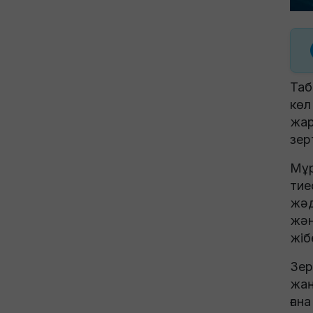
Таб
көл
жар
зер
Мұр
тие
жәд
жән
жіб
Зер
жаң
ған