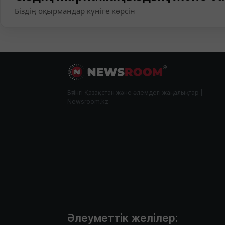
Біздің оқырмандар күніге көрсін
Бүгінгі Қазақстан және әлемдегі жаңалықтар |
Newsroom.kz
Әлеуметтік желілер: