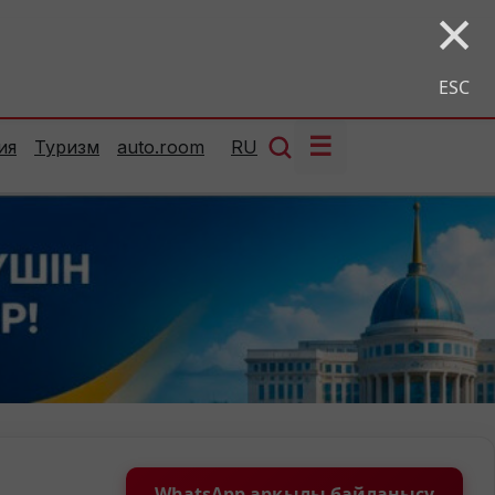
×
ESC
☰
ия
Туризм
auto.room
RU
WhatsApp арқылы байланысу