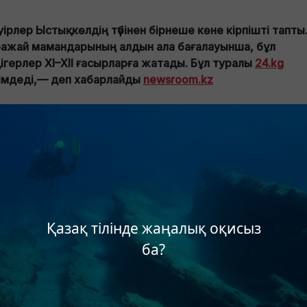
уірлер Ыстықкөлдің түбінен бірнеше көне кірпішті тапты
ажай мамандарының алдын ала бағалауынша, бұл
ігерлер XI–XII ғасырларға жатады. Бұл туралы
24.kg
імдеді,— деп хабарлайды
newsroom.kz
Қазақ тілінде жаңалық оқисыз
ба?