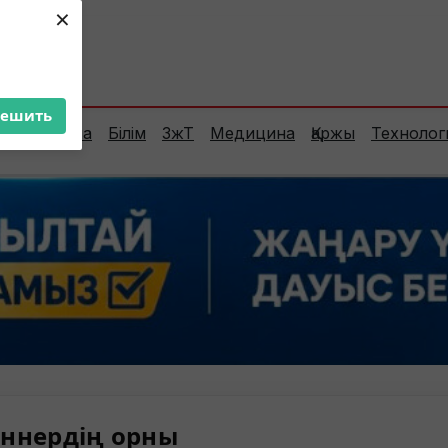
×
ент:
32°C
решить
Сараптама
Білім
ЗжТ
Медицина
Қаржы
Технолог
ннердің орны