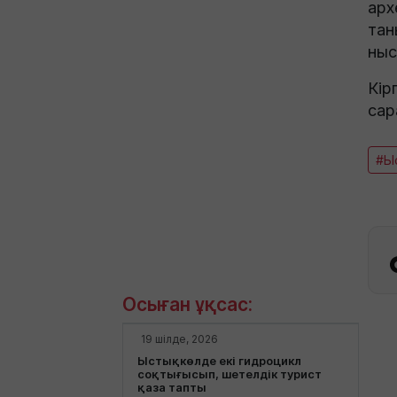
арх
тан
ныс
Кір
сар
#Ыс
Осыған ұқсас:
19 шілде, 2026
Ыстықкөлде екі гидроцикл
соқтығысып, шетелдік турист
қаза тапты