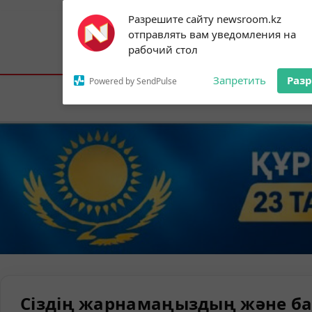
Subscribe to our
Разрешите сайту newsroom.kz
notifications!
отправлять вам уведомления на
To enable permission prompts, click on
Астана:
20°C
Алматы:
26°C
Шымк
рабочий стол
the notification icon
Запретить
Раз
Powered by SendPulse
Елорда
Сіздің жарнамаңыздың және ба