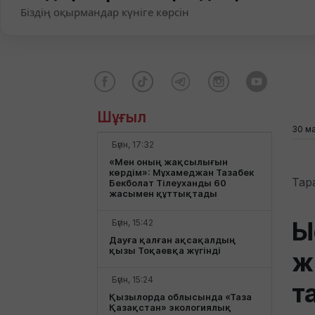
Біздің оқырмандар күніге көрсін
Шұғыл
30 м
Бүгін, 17:32
«Мен оның жақсылығын
көрдім»: Мұхамеджан Тазабек
Тар
Бекболат Тілеуханды 60
жасымен құттықтады
Ы
Бүгін, 15:42
Дауға қалған ақсақалдың
қызы Тоқаевқа жүгінді
ж
Бүгін, 15:24
т
Қызылорда облысында «Таза
Қазақстан» экологиялық