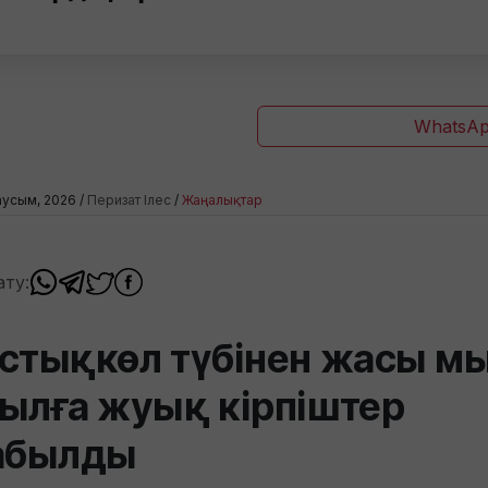
WhatsAp
аусым, 2026 /
Перизат Ілес
/
Жаңалықтар
ату:
стықкөл түбінен жасы м
ылға жуық кірпіштер
абылды