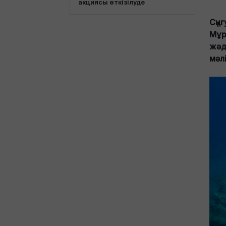
акциясы өткізілуде
Сүңг
Мұр
жәд
мәл