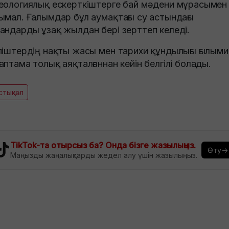
еологиялық ескерткіштерге бай мәдени мұрасымен
ымал. Ғалымдар бұл аумақтағы су астындағы
андарды ұзақ жылдан бері зерттеп келеді.
піштердің нақты жасы мен тарихи құндылығы ғылыми
аптама толық аяқталғаннан кейін белгілі болады.
тықкөл
TikTok-та отырсыз ба? Онда бізге жазылыңыз.
Өту→
Маңызды жаңалықтарды жедел алу үшін жазылыңыз.