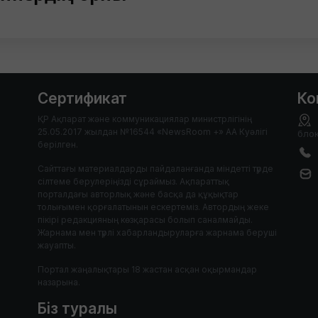
Сертификат
Ко
ҚР Ақпарат және коммуникациялар министрлігінің
25.05.2017 жылдан №16544 «NewsRoom +» АА Куәлігі
блок
берілген.
Сайттағы материалдарды пайдаланғанда міндетті түрде
сілтеме берулеріңізді сұраймыз. Ақпараттық
порталдағы авторлық және басқа да құқықтар
толығымен қорғалатынын ескертеміз. Автордың жеке
пікірі редакцияның көзқарасы болып саналмайды.
Жарнама мен түрлі хабарландыруларға жарнама беруші
жауапты.
Портал жаңалықтары 18 жастан асқан оқырмандар
назарына.
Біз туралы