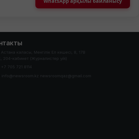
WhatsApp арқылы байланысу
нтакты
Астана каласы, Менгілік Ел кешесі, 8, 17В
, 204-кабинет (Журналистер уйі)
+7 705 721 8114
info@newsroom.kz newsroomqaz@gmail.com