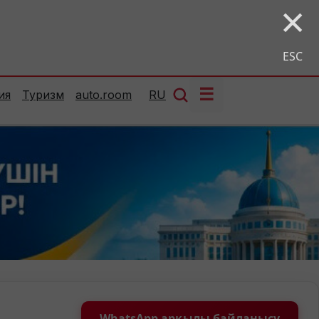
×
ESC
☰
ия
Туризм
auto.room
RU
WhatsApp арқылы байланысу