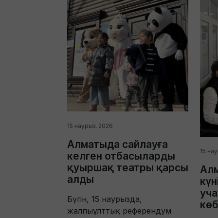
15 наурыз, 2026
Алматыда сайлауға
15 на
келген отбасыларды
қуыршақ театры қарсы
Ал
алды
күн
уча
Бүгін, 15 наурызда,
көб
жалпыұлттық референдум