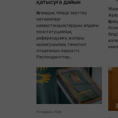
қатысуға дайын
Мәжі
Қоғамдық пікірді зерттеу
Арал
нәтижелері
Қаза
қазақстандықтардың алдағы
Конс
конституциялық
білд
референдумға жоғары
өзге
қызығушылық танытып
екен.
отырғанын көрсетті.
Респонденттер...
10 наурыз, 2026