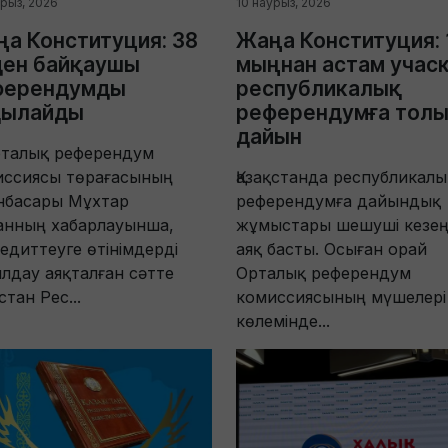
урыз, 2026
10 наурыз, 2026
а Конституция: 38
Жаңа Конституция: 
ден байқаушы
мыңнан астам учас
ферендумды
республикалық
қылайды
референдумға тол
дайын
рталық референдум
иссиясы төрағасының
Қазақстанда республикалы
нбасары Мұхтар
референдумға дайындық
анның хабарлауынша,
жұмыстары шешуші кезең
едиттеуге өтінімдерді
аяқ басты. Осыған орай
лдау аяқталған сәтте
Орталық референдум
стан Рес...
комиссиясының мүшелері
көлемінде...