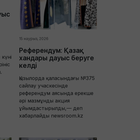
уыс
15 наурыз, 2026
Референдум: Қазақ
 күні
хандары дауыс беруге
ініс
келді
.
Қызылорда қаласындағы №375
сайлау учаскесінде
референдум аясында ерекше
әрі мазмұнды акция
ұйымдастырылды,— деп
хабарлайды newsroom.kz