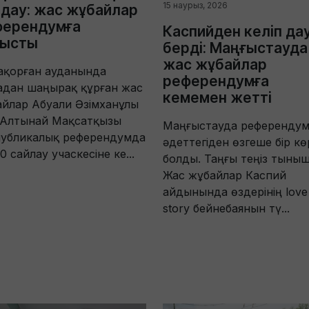
15 наурыз, 2026
дау: жас жұбайлар
ферендумға
Каспийден келіп да
тысты
берді: Маңғыстауда
жас жұбайлар
ақорған ауданында
референдумға
адан шаңырақ құрған жас
кемемен жетті
йлар Абуали Әзімханұлы
 Алтынай Мақсатқызы
Маңғыстауда референдум
публикалық референдумда
әдеттегіден өзгеше бір көр
 сайлау учаскесіне ке...
болды. Таңғы теңіз тыныш
Жас жұбайлар Каспий
айдынында өздерінің love
story бейнебаянын тү...