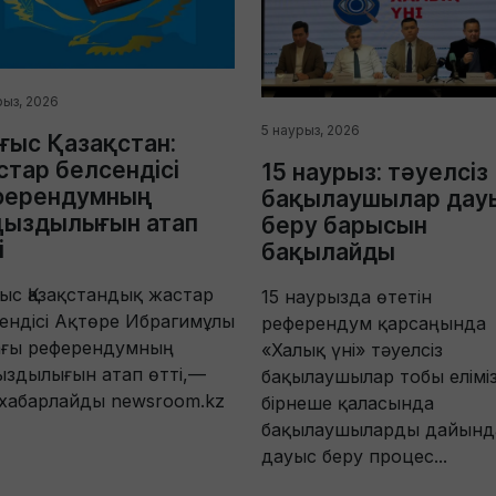
рыз, 2026
5 наурыз, 2026
ыс Қазақстан:
тар белсендісі
15 наурыз: тәуелсіз
ферендумның
бақылаушылар дау
ңыздылығын атап
беру барысын
і
бақылайды
с Қазақстандық жастар
15 наурызда өтетін
ендісі Ақтөре Ибрагимұлы
референдум қарсаңында
ағы референдумның
«Халық үні» тәуелсіз
ыздылығын атап өтті,—
бақылаушылар тобы еліміз
хабарлайды newsroom.kz
бірнеше қаласында
бақылаушыларды дайынд
дауыс беру процес...