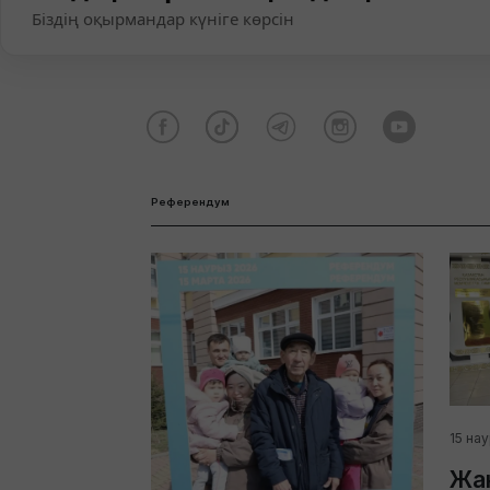
Біздің оқырмандар күніге көрсін
Референдум
15 на
Жаң