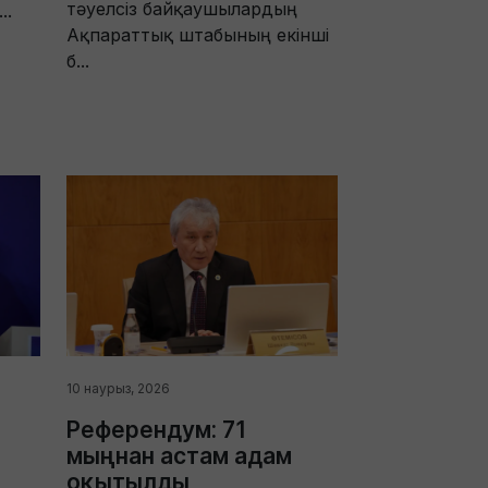
тәуелсіз байқаушылардың
..
Ақпараттық штабының екінші
б...
10 наурыз, 2026
Референдум: 71
мыңнан астам адам
оқытылды