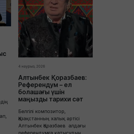
ыс
4 наурыз, 2026
Алтынбек Қоразбаев:
Референдум – ел
болашағы үшін
маңызды тарихи сәт
дің
Белгілі композитор,
ап,
Қазақстанның халық әртісі
Алтынбек Қоразбаев алдағы
референдумға қатысудың