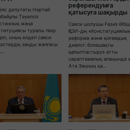
референдумға
ліс депутаты Нартай
қатысуға шақырды
байұлы Тәуелсіз
қстанның жаңа
Саяси шолушы Ғазиз Әбі
титуцияс​ы туралы пікір
ҚСЗИ-дің «Конституциялы
іріп, оның елдегі саяси
реформа және қоғамдық
рістердің заңды жалғасы
диалог: болашақты
..
қалыптастыру» атты
сараптамалық алаңында 
Ата Заңның қа...