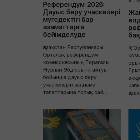
10 на
Референдум-2026:
Дауыс беру учаскелері
Жаң
мүгедектігі бар
ел
азаматтарға
ре
бейімделуде
ба
Қазақстан Республикасы
ҚР О
Орталық референдум
ком
комиссиясының Төрағасы
оры
Нұрлан Әбдіровтің айтуы
Ерм
бойынша дауыс беру
аккр
учаскелерін заңнама
қабы
талаптарына толық сай...
Қазақ