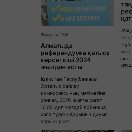
таң
ре
қа
Жаң
15 наурыз, 2026
жаң
жұба
Алматыда
мен
референдумға қатысу
рес
көрсеткіші 2024
№340
жылдан асты
Қазақстан Республикасы
Орталық сайлау
комиссиясының мәліметіне
сәйкес, 2026 жылғы сағат
16:00-дегі жағдай бойынша
қала тұрғындарының дауыс
беру көрсет...