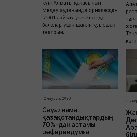
күні Алматы қаласының
Алма
Медеу ауданында орналасқан
рес
№361 сайлау учаскесінде
тұрғ
балалар үшін шағын қуыршақ
жоға
театрын...
Таңе
көпт
12 наурыз, 2026
11 нау
Сауалнама:
Жаң
қазақстандықтардың
Деп
70%-дан астамы
Ара
референдумға
біл