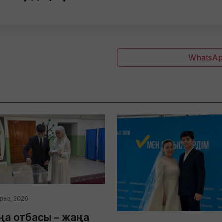
WhatsAp
урыз, 2026
а отбасы – жаңа