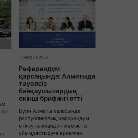
13 наурыз, 2026
Референдум
қарсаңында: Алматыда
тәуелсіз
байқаушылардың
екінші брифингі өтті
ум
Бүгін Алматы қаласында
лігі
республикалық референдум
өткізу кезеңіндегі жұмысты
ұйымдастыруға арналған
ін