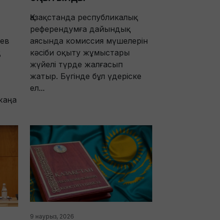
Қазақстанда республикалық
референдумға дайындық
шев
аясында комиссия мүшелерін
қ
кәсіби оқыту жұмыстары
жүйелі түрде жалғасып
жатыр. Бүгінде бұл үдеріске
ел...
жаңа
9 наурыз, 2026