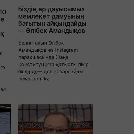
Біздің әр дауысымыз
10
мемлекет дамуының
ке
бағытын айқындайды
— Әлібек Амандықов
ық
Белгілі ақын Әлібек
Амандықов өз Instagram
қ
парақшасында Жаңа
Конституцияға қатысты пікір
ге
білдірді,— деп хабарлайды
newsroom.kz
 ел