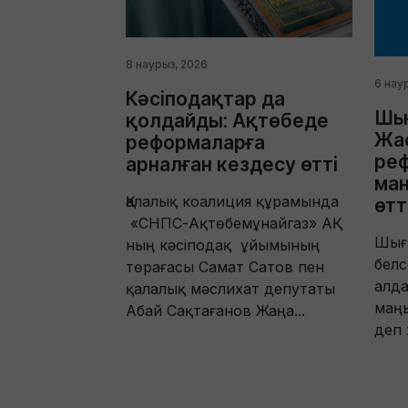
8 наурыз, 2026
6 нау
Кәсіподақтар да
Шығ
қолдайды: Ақтөбеде
Жас
реформаларға
ре
арналған кездесу өтті
ма
Қалалық коалиция құрамында
өтт
«СНПС-Ақтөбемұнайгаз» АҚ-
Шығы
ның кәсіподақ ұйымының
белс
төрағасы Самат Сатов пен
алд
қалалық мәслихат депутаты
маң
Абай Сақтағанов Жаңа...
деп 