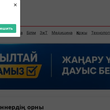
×
ент:
39°C
решить
Сараптама
Білім
ЗжТ
Медицина
Қаржы
Технолог
ннердің орны