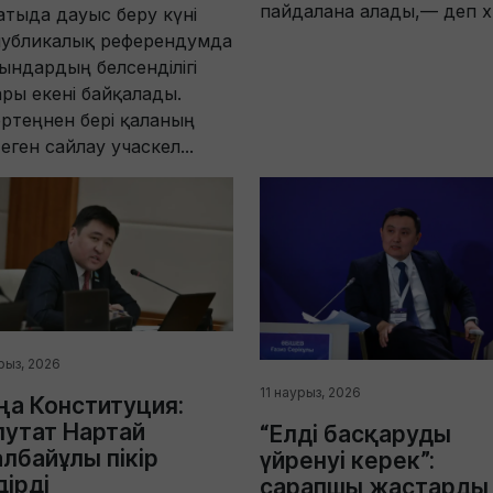
пайдалана алады,— деп х.
тыда дауыс беру күні
публикалық референдумда
ындардың белсенділігі
ры екені байқалады.
ртеңнен бері қаланың
еген сайлау учаскел...
рыз, 2026
11 наурыз, 2026
а Конституция:
утат Нартай
“Елді басқаруды
лбайұлы пікір
үйренуі керек”:
дірді
сарапшы жастарды