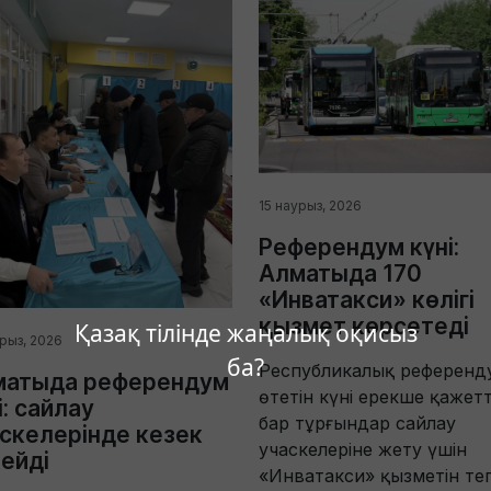
15 наурыз, 2026
Референдум күні:
Алматыда 170
«Инватакси» көлігі
қызмет көрсетеді
Қазақ тілінде жаңалық оқисыз
урыз, 2026
ба?
Республикалық референд
матыда референдум
өтетін күні ерекше қажетті
і: сайлау
бар тұрғындар сайлау
скелерінде кезек
учаскелеріне жету үшін
ейді
«Инватакси» қызметін тег