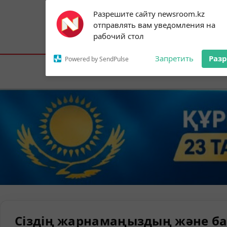
Subscribe to our
Разрешите сайту newsroom.kz
notifications!
отправлять вам уведомления на
To enable permission prompts, click on
Астана:
32°C
Алматы:
35°C
Шымк
рабочий стол
the notification icon
Запретить
Раз
Powered by SendPulse
Елорда
Сіздің жарнамаңыздың және ба