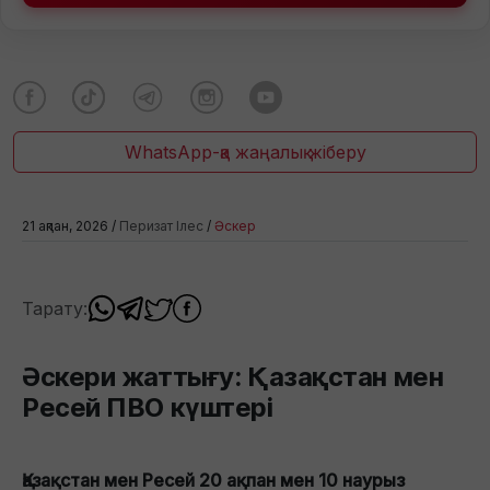
WhatsApp-қа жаңалық жіберу
21 ақпан, 2026 /
Перизат Ілес
/
Әскер
Тарату:
Әскери жаттығу: Қазақстан мен
Ресей ПВО күштері
Қазақстан мен Ресей 20 ақпан мен 10 наурыз