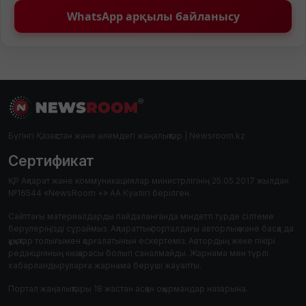
WhatsApp арқылы байланысу
Бүгінгі Қазақстан және әлемдегі жаңалықтар | Newsroom.kz
Сертификат
ҚР Ақпарат және коммуникациялар министрлігінің 25.05.2017 жылдан
№16544 «NewsRoom +» АА Куәлігі берілген.
Сайттағы материалдарды пайдаланғанда міндетті түрде сілтеме
берулеріңізді сұраймыз. Ақпараттық порталдағы авторлық және басқа да
құқықтар толығымен қорғалатынын ескертеміз. Автордың жеке пікірі
редакцияның көзқарасы болып саналмайды. Жарнама мен түрлі
хабарландыруларға жарнама беруші жауапты.
Портал жаңалықтары 18 жастан асқан оқырмандар назарына.