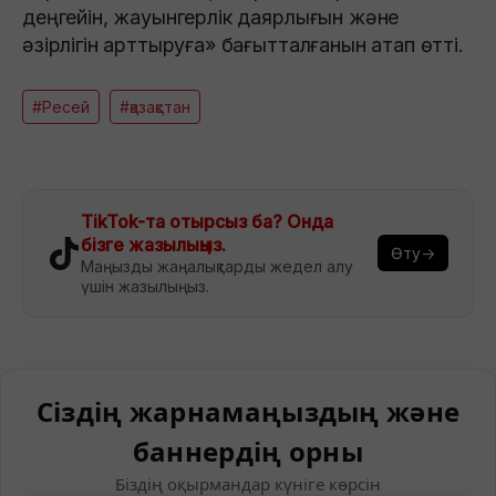
деңгейін, жауынгерлік даярлығын және
әзірлігін арттыруға» бағытталғанын атап өтті.
#Ресей
#қазақстан
TikTok-та отырсыз ба? Онда
бізге жазылыңыз.
Өту→
Маңызды жаңалықтарды жедел алу
үшін жазылыңыз.
Сіздің жарнамаңыздың және
баннердің орны
Біздің оқырмандар күніге көрсін