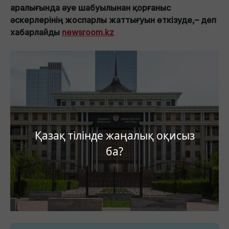
аралығында әуе шабуылынан қорғаныс
әскерлерінің жоспарлы жаттығуын өткізуде,– деп
хабарлайды
newsroom.kz
Қазақ тілінде жаңалық оқисыз
ба?