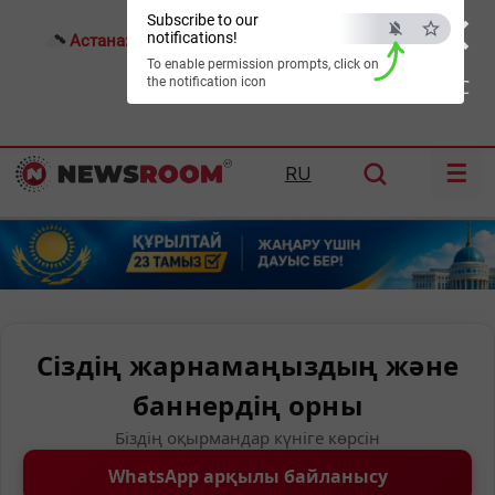
×
Subscribe to our
notifications!
Астана:
22°C
Алматы:
27°C
Шымкент:
34°C
To enable permission prompts, click on
the notification icon
ESC
☰
RU
Сіздің жарнамаңыздың және
баннердің орны
Біздің оқырмандар күніге көрсін
WhatsApp арқылы байланысу