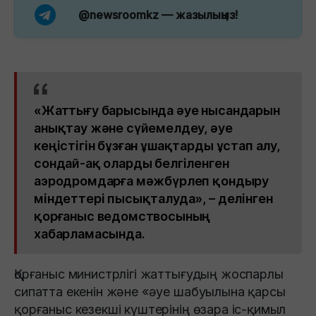
@newsroomkz
— жазылыңыз!
«Жаттығу барысында әуе нысандарын
анықтау және сүйемелдеу, әуе
кеңістігін бұзған ұшақтарды ұстап алу,
сондай-ақ оларды белгіленген
аэродромдарға мәжбүрлеп қондыру
міндеттері пысықталуда», – делінген
қорғаныс ведомствосының
хабарламасында.
Қорғаныс министрлігі жаттығудың жоспарлы
сипатта екенін және «әуе шабуылына қарсы
қорғаныс кезекші күштерінің өзара іс-қимыл